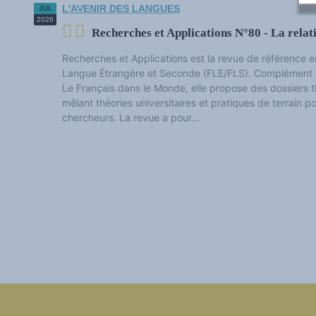
Les victoires du plurilinguisme
L'AVENIR DES LANGUES
JUL
Chroniques et humeurs
2026
Courrier des lecteurs
Recherches et Applications N°80 - La relat
Morceaux choisis
Annonces
Recherches et Applications est la revue de référence e
Anglicismes-anglicisation
Langue Étrangère et Seconde (FLE/FLS). Complément s
Humour et plurilinguisme
Le Français dans le Monde, elle propose des dossiers
mêlant théories universitaires et pratiques de terrain p
chercheurs. La revue a pour...