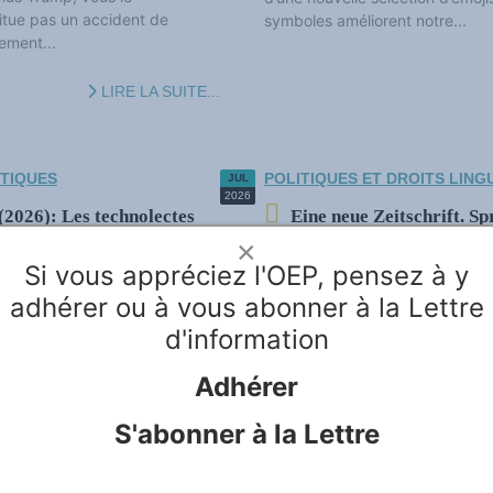
itue pas un accident de
symboles améliorent notre...
sement...
LIRE LA SUITE...
STIQUES
POLITIQUES ET DROITS LING
JUL
2026
 (2026): Les technolectes
Eine neue Zeitschrift. S
×
Bibliografische Information:
Si vous appréciez l'OEP, pensez à y
anches des Sciences du langage
Sprachpolitik & Sprachenpoliti
adhérer ou à vous abonner à la Lettre
 la lexicographie, la
, etc. Revue à portée
d'information
Herausgegeben von: Katharina D
lités des Sciences humaines et
...
www.sprachenpolitik.de
Adhérer
DOI (Heft):
https://doi.org/10.
LIRE LA SUITE...
S'abonner à la Lettre