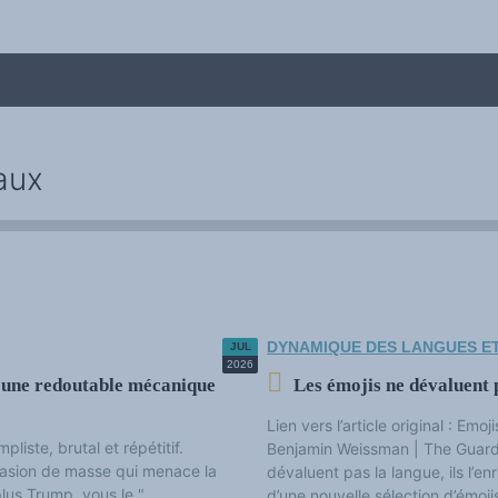
aux
DYNAMIQUE DES LANGUES ET
JUL
me
2026
d'une redoutable mécanique
Les émojis ne dévaluent p
Lien vers l’article original : Emo
liste, brutal et répétitif.
Benjamin Weissman | The Guardi
asion de masse qui menace la
dévaluent pas la langue, ils l’e
plus Trump, vous le "
d’une nouvelle sélection d’émoji