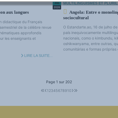
MULTILINGUISMES ET PLURI
JUL
2026
ion aux langues
Angola: Entre o monoling
sociocultural
n didactique du Français
O Estandarte.ao, 16 de julho d
emestriel de la célèbre revue
país inequivocamente multilingu
 thématiques approfondis
nacionais, como o kimbundu, k
our les enseignants et
oshikwanyama, entre outras, que
comunitárias e formas próprias 
LIRE LA SUITE...
Page 1 sur 202
1
2
3
4
5
6
7
8
9
10