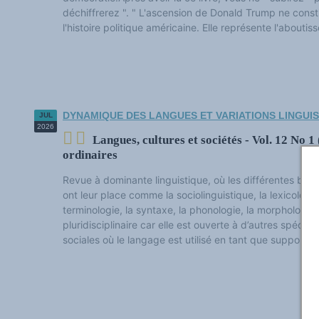
Classement thématique
déchiffrerez ". " L'ascension de Donald Trump ne const
Annuaire des chercheurs sur le plurilinguisme
l'histoire politique américaine. Elle représente l'aboutis
Instituts et centres de recherche
L'OEP et le plurilinguisme sur CAIRN
LES FONDAMENTAUX
Les acteurs du plurilinguisme
Langues et géopolitique - L'avenir des langues
Multilinguismes et plurilinguismes
Politiques et droits linguistiques
Dynamique des langues
DYNAMIQUE DES LANGUES ET VARIATIONS LINGUI
JUL
Langues et histoire
2026
Langues, sciences et philosophie
Langues, cultures et sociétés - Vol. 12 No 1
Science ouverte
Langues et pouvoirs
ordinaires
Terminologie
Textes de référence
Revue à dominante linguistique, où les différentes br
DOSSIERS THÉMATIQUES
ont leur place comme la sociolinguistique, la lexicologie,
Education et recherche
terminologie, la syntaxe, la phonologie, la morphologie
Culture et industries culturelles
Economique et social
pluridisciplinaire car elle est ouverte à d’autres spécia
International
sociales où le langage est utilisé en tant que support de
Accès au dictionnaire des anglicismes
Accéder à la plateforme pour la traduction (en construction)
Accès à la banque de données Relations internationales
Accéder au site de l'OPA (Observatoire du plurilinguisme en Afrique)
ACTUALITÉS/EVENEMENTS
Actualités
Manifestations