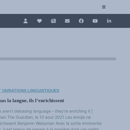
Pour renouveler, connectez-vous d'abord à votre es
Collection plurilinguisme
La Collection plurilinguisme sur CAIRN (artic
Annuaire des chercheurs
Nouveau dictionnaire des anglicismes (ND
Les Assises européennes du plurilinguisme
 VARIATIONS LINGUISTIQUES
as la langue, ils l’enrichissent
jis aren’t debasing language – they’re enriching it |
an The Guardian, le 10 aout 2021 Les émojis ne
nrichissent Benjamin Weissman Avec la sortie imminente
s, il est temps de penser à la manière dont ces petits