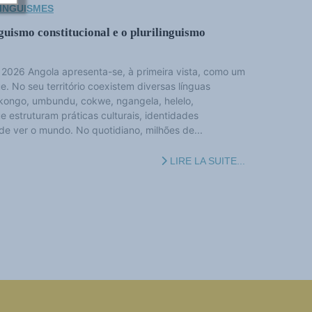
LINGUISMES
uismo constitucional e o plurilinguismo
e 2026 Angola apresenta-se, à primeira vista, como um
e. No seu território coexistem diversas línguas
ikongo, umbundu, cokwe, ngangela, helelo,
 estruturam práticas culturais, identidades
de ver o mundo. No quotidiano, milhões de...
LIRE LA SUITE...