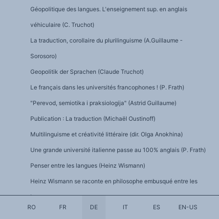
Géopolitique des langues. L'enseignement sup. en anglais
véhiculaire (C. Truchot)
La traduction, corollaire du plurilinguisme (A.Guillaume -
Sorosoro)
Geopolitik der Sprachen (Claude Truchot)
Le français dans les universités francophones ! (P. Frath)
"Perevod, semiotika i praksiologija" (Astrid Guillaume)
Publication : La traduction (Michaël Oustinoff)
Multilinguisme et créativité littéraire (dir. Olga Anokhina)
Une grande université italienne passe au 100% anglais (P. Frath)
Penser entre les langues (Heinz Wismann)
Heinz Wismann se raconte en philosophe embusqué entre les
langues
RO
FR
DE
IT
ES
EN-US
Heinz Wismann et les langues européennes (France Culture)