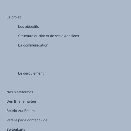
Akteure de Mehrsprachigkeit
Die Zukunft der Sprachen
Vielsprachigkeit und Mehrsprachigkeit
Sprachpolitik und Sprachrechte
Le projet
Sprachdynamik und Sprachengebrauch
Sprachen und Geschichte
Les objectifs
Sprachen, Wissenschaft und Philosophie
Sprachen und Befugnisse
Structure du site et de ses extensions
Terminologie
Beispieltexte
THEMENBEREICHE
La communication
Bildung und Forschung
Internationale Themen
Kultur und Kulturindustrie
Wirtschaft u. Soziales
Zugang zum Anglizismus-Wörterbuch (im Aufbau)
AKTUELLES
Le déroulement
Aktuelles
Veranstaltungen
Die Siege der Mehrsprachigkeit
Kolumnen und Meinungen
Auszüge
Nos plateformes
Anglizismen
Den Brief erhalten
Beitritt zur Forum
Vers la page contact - de
Seitenkarte