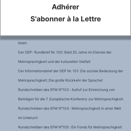
Adhérer
EFM-Informationsbrief Nr. 97: Faschistisch die Sprache?
EFM-Informationsbrief Nr. 98 : Ist über Anglizismen und
S'abonner à la Lettre
Sprachentlehnungen schon alles gesagt?
Der OEP- Rundbrief Nr. 99: Villers-Cotterêts zwischen den Zeilen
lesen
Der OEP- Rundbrief Nr. 100: Bald 20 Jahre im Dienste der
Mehrsprachigkeit und der kulturellen Vielfalt
Der Informationsbrief der OEP Nr. 101: Die soziale Bedeutung der
Mehrsprachigkeit: Die große Rückkehr der Sprache!
Rundschreiben des EFM N°103 : Aufruf zur Einreichung von
Beiträgen für die 7. Europäische Konferenz zur Mehrsprachigkeit
Rundschreiben des EFM N°104 : Mehrsprachigkeit in einer Welt
im Umbruch
Rundschreiben des EFM N°105 : Ein Fonds für Mehrsprachigkeit