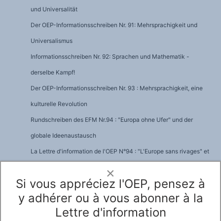
und Universalität
Der OEP-Informationsschreiben Nr. 91: Mehrsprachigkeit und
Universalismus
Informationsschreiben Nr. 92: Sprachen und Mathematik -
derselbe Kampf!
Der OEP-Informationsschreiben Nr. 93 : Mehrsprachigkeit, eine
kulturelle Revolution
Rundschreiben des EFM Nr.94 : "Europa ohne Ufer" und der
globale Ideenaustausch
La Lettre d'information de l'OEP N°94 : "L'Europe sans rivages" et
la circulation mondiale des idées
×
Si vous appréciez l'OEP, pensez à
Informationsschreiben Nr. 95 : Es lebe Europa! Aber welches?
y adhérer ou à vous abonner à la
EFM-Informationsbrief Nr. 96: Die Sprache Europas ist die
Lettre d'information
Mehrsprachigkeit. Es gibt keine Alternative