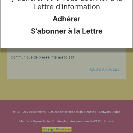
LIRE LA SUITE...
LES FONDAMENTAUX
Lettre d'information
Les acteurs du plurilinguisme
Langues et géopolitique - L'avenir des langues
Multilinguismes et plurilinguismes
Adhérer
Politiques et droits linguistiques
Dynamique des langues
Langues et histoire
S'abonner à la Lettre
BIBLIOGRAPHIE
Langues, sciences et philosophie
Science ouverte
Langues et pouvoirs
Terminologie
Textes de référence
DOSSIERS THÉMATIQUES
Communiqué de presse interassociatif...
Education et recherche
Culture et industries culturelles
Economique et social
PLUS D'ARTICLES...
International
Accès au dictionnaire des anglicismes
Accéder à la plateforme pour la traduction (en construction)
Accès à la banque de données Relations internationales
Accéder au site de l'OPA (Observatoire du plurilinguisme en Afrique)
ACTUALITÉS/EVENEMENTS
Actualités
Manifestations
Les victoires du plurilinguisme
Chroniques et humeurs
Courrier des lecteurs
© OEP 2026
Illustrations : Danielle Rivier
Webdesign & hosting :
Network Studio
Morceaux choisis
Annonces
Mentions légales
Protection des données personnelles
CMS :
Joomla!
Anglicismes-anglicisation
Humour et plurilinguisme