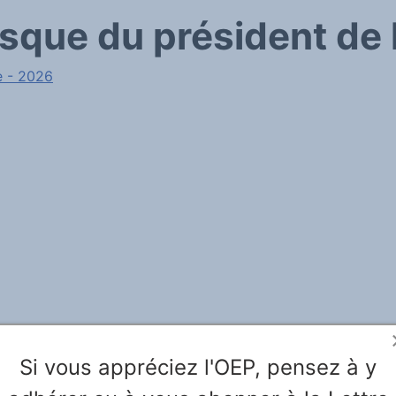
sque du président de 
e - 2026
Si vous appréciez l'OEP, pensez à y