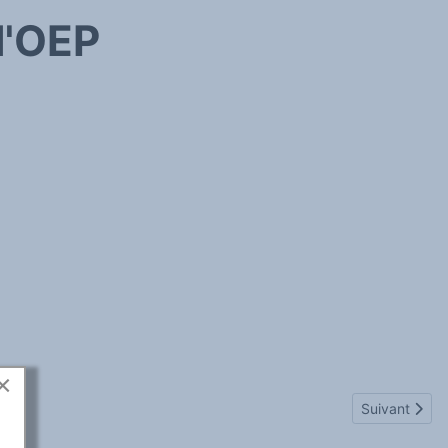
l'OEP
×
Article suiva
Suivant