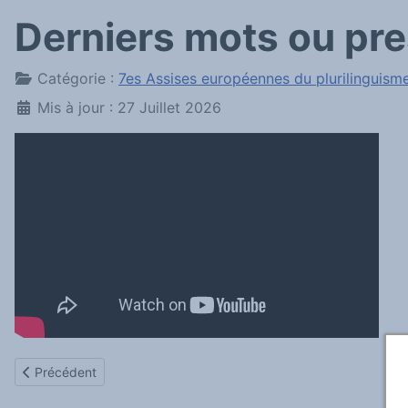
Derniers mots ou pre
Détails
Catégorie :
7es Assises européennes du plurilinguism
Mis à jour : 27 Juillet 2026
Article précédent : Derniers mots de l'équipe de Paris 8
Précédent