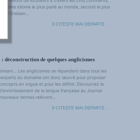
nts millions de locuteurs à travers les cinq continents,
nquième idiome le plus parlé au monde, second le plus
et d’Orelsan...
CITEȘTE MAI DEPARTE …
 : déconstruction de quelques anglicismes
stream… Les anglicismes se répandent dans tous les
 experts du domaine ont donc œuvré pour proposer
concepts en vogue et pour les définir. Découvrez la
 d’enrichissement de la langue française au Journal
 nouveaux termes relèvent...
CITEȘTE MAI DEPARTE …