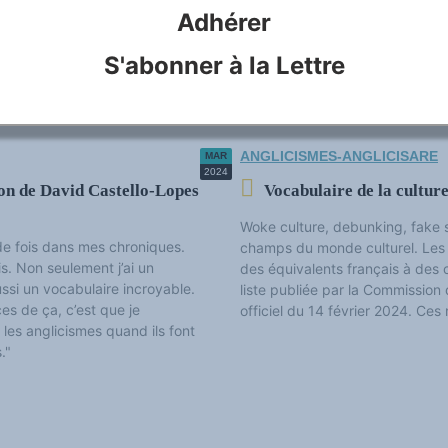
ntrent l’influence persistante
ce
Adhérer
plesse sous-estimée du...
ci
enseigné… la langue de Molière 
CITEȘTE MAI DEPARTE …
S'abonner à la Lettre
ANGLICISMES-ANGLICISARE
MAR
2024
ion de David Castello-Lopes
Vocabulaire de la culture
Woke culture, debunking, fake 
n de fois dans mes chroniques.
champs du monde culturel. Les
s. Non seulement j’ai un
des équivalents français à des 
aussi un vocabulaire incroyable.
liste publiée par la Commission
s de ça, c’est que je
officiel du 14 février 2024. Ces
es anglicismes quand ils font
."