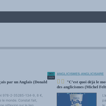
 diversitatea lingvistică și culturală
mbrie 2022
ANGLICISMES-ANGLICISARE
DEC
2025
çais par un Anglais (Donald
"C’est quoi déjà le mot
des anglicismes (Michel Fel
AN 978-2-35285-134-9, 8 €,
L’
 le monde. Constat fait,
pa
ne réflexion sur le lien
le