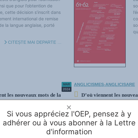
si que pour l’obtention de
so
e, cette décision s’inscrit dans
l’
ement international de remise
co
e la langue anglaise, porté
so
qu
CITEȘTE MAI DEPARTE …
ANGLICISMES-ANGLICISARE
MAR
2024
nent les nouveaux mots de la
D’où viennent les nouvea
cuvée 2019)
×
Si vous appréciez l'OEP, pensez à y
ié le 26 juillet 2022 - Photo
Pa
ictionnaires » (2/5). Les
Pr
adhérer ou à vous abonner à la Lettre
ont étudié les 514 nouveaux
fr
d'information
optés par le Larousse et le
Er