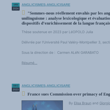
ANGLICISMES-ANGLICISARE
IAN
2024
"Sommes-nous réellement envahis par les angl
unilinguisme : analyse lexicologique et évaluation
dispositifs d’enrichissement de la langue françai
Thèse soutenue en 2023 par LéOPOLD Julia
Délivrée par l'Université Paul Valéry-Montpellier 3, sec
Sous la direction de : Carmen ALéN GARABATO
Résumé...
ANGLICISMES-ANGLICISARE
DEC
2023
France sues Commission over primacy of Engli
By
Elisa Braun
and
Giorgi