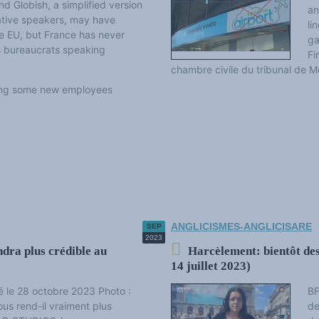
d Globish, a simplified version
an
ative speakers, may have
li
 EU, but France has never
ga
s bureaucrats speaking
Fi
chambre civile du tribunal de M
iring some new employees
ANGLICISMES-ANGLICISARE
SEP
2023
ndra plus crédible au
Harcèlement: bientôt des
14 juillet 2023)
ié le 28 octobre 2023 Photo :
BF
ous rend-il vraiment plus
de