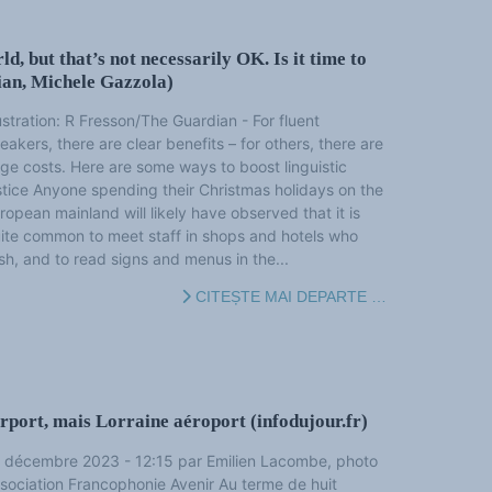
ld, but that’s not necessarily OK. Is it time to
ian, Michele Gazzola)
lustration: R Fresson/The Guardian - For fluent
eakers, there are clear benefits – for others, there are
ge costs. Here are some ways to boost linguistic
stice Anyone spending their Christmas holidays on the
ropean mainland will likely have observed that it is
ite common to meet staff in shops and hotels who
sh, and to read signs and menus in the...
CITEȘTE MAI DEPARTE …
rport, mais Lorraine aéroport (infodujour.fr)
 décembre 2023 - 12:15 par Emilien Lacombe, photo
sociation Francophonie Avenir Au terme de huit