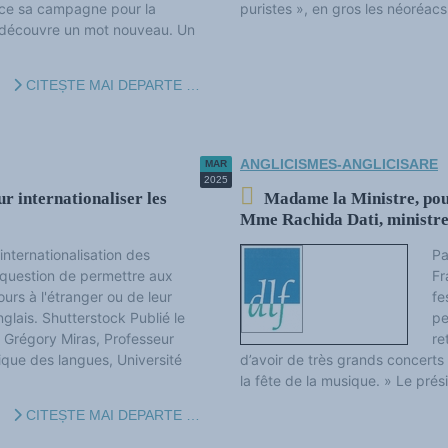
ance sa campagne pour la
puristes », en gros les néoréacs 
 découvre un mot nouveau. Un
CITEȘTE MAI DEPARTE …
ANGLICISMES-ANGLICISARE
MAR
2025
r internationaliser les
Madame la Ministre, pou
Mme Rachida Dati, ministre d
internationalisation des
Pa
t question de permettre aux
Fr
ours à l'étranger ou de leur
fe
glais. Shutterstock Publié le
pe
régory Miras, Professeur
re
ique des langues, Université
d’avoir de très grands concerts
la fête de la musique. » Le prési
CITEȘTE MAI DEPARTE …