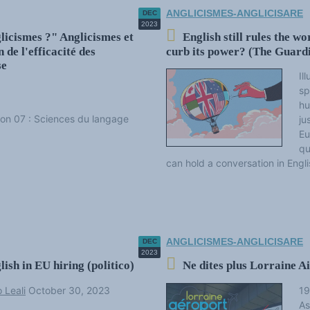
ANGLICISMES-ANGLICISARE
DEC
2023
icismes ?" Anglicismes et
English still rules the wor
 de l'efficacité des
curb its power? (The Guard
se
Il
sp
hu
tion 07 : Sciences du langage
ju
Eu
qu
can hold a conversation in Engli
ANGLICISMES-ANGLICISARE
DEC
2023
sh in EU hiring (politico)
Ne dites plus Lorraine Ai
o Leali
October 30, 2023
19
As