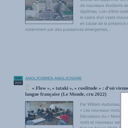
de nouveaux étudiants ain
diplômes. Loin d’être isolé
le cadre d’un vaste mouv
en cause de la présence d
notamment par des puissances émergentes...
ANGLICISMES-ANGLICISARE
MAR
2024
« Flow », « tataki », « coolitude » : d’où vien
langue française (Le Monde, cru 2022)
Par William Audureau, publ
« Les nouveaux mots des d
Décodeurs du « Monde » 
mots et nouveaux sens ad