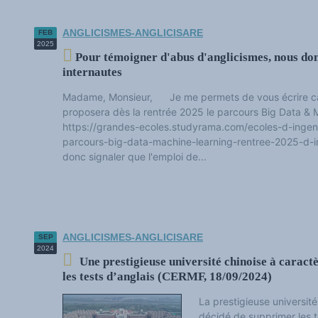
ANGLICISMES-ANGLICISARE
FEB
2025
Pour témoigner d'abus d'anglicismes, nous don
internautes
Madame, Monsieur, Je me permets de vous écrire car j
proposera dès la rentrée 2025 le parcours Big Data & 
https://grandes-ecoles.studyrama.com/ecoles-d-ingenie
parcours-big-data-machine-learning-rentree-2025-d-i
donc signaler que l'emploi de...
ANGLICISMES-ANGLICISARE
SEP
2024
Une prestigieuse université chinoise à caract
les tests d’anglais (CERMF, 18/09/2024)
La prestigieuse université
décidé de supprimer les t