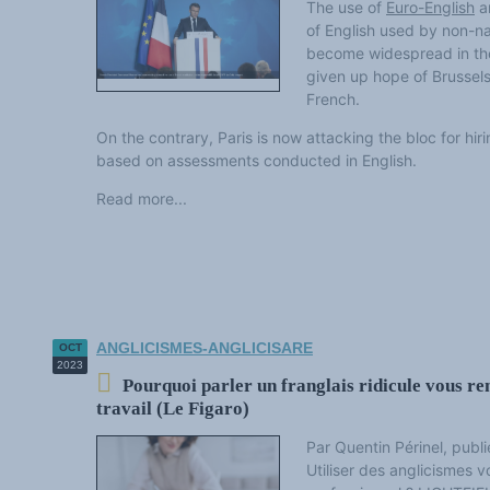
The use of
Euro-English
an
of English used by non-n
become widespread in the
given up hope of Brussel
French.
On the contrary, Paris is now attacking the bloc for h
based on assessments conducted in English.
Read more...
ANGLICISMES-ANGLICISARE
OCT
2023
Pourquoi parler un franglais ridicule vous re
travail (Le Figaro)
Par Quentin Périnel, publ
Utiliser des anglicismes v