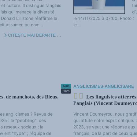
t culture. Il distingue l’anglais
fa
biais qui menace la diversité
d’
 Donald Lillistone réaffirme le
le 14/11/2025 à 07:00. Photo : 
it assumer, au nom...
le...
CITEȘTE MAI DEPARTE …
ANGLICISMES-ANGLICISARE
AUG
2025
es, de manchots, des Bleus,
Les linguistes atterré
l'anglais (Vincent Doumeyr
es anglicismes ? Revue de
Vincent Doumeyrou, nous gratifi
25 : le "pebbling", ces
qui affute notre esprit critique. 
s réseaux sociaux ; la
2023, se veut une réponse aux d
vient "hype" ; l'équipe de
français, de la part de ceux que 