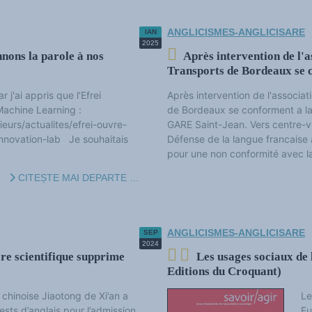
ANGLICISMES-ANGLICISARE
IAN
2025
nons la parole à nos
Après intervention de l'a
Transports de Bordeaux se 
'ai appris que l’Efrei
Après intervention de l'associat
Machine Learning :
de Bordeaux se conforment a la 
urs/actualites/efrei-ouvre-
GARE Saint-Jean. Vers centre-v
nnovation-lab Je souhaitais
Défense de la langue francaise
pour une non conformité avec la
CITEȘTE MAI DEPARTE …
ANGLICISMES-ANGLICISARE
SEP
2024
ère scientifique supprime
Les usages sociaux de 
Editions du Croquant)
 chinoise Jiaotong de Xi’an a
Le
ests d’anglais pour l’admission
Eu