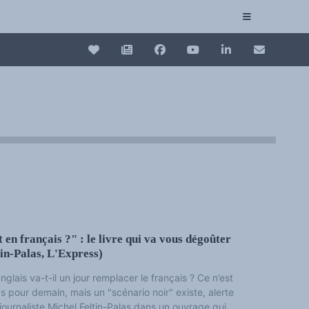
Conexiune
Collection plurilinguisme
La Collection plurilinguisme sur CAIRN (artic
Annuaire des chercheurs
Nouveau dictionnaire des anglicismes (ND
Les Assises européennes du plurilinguisme
 en français ?" : le livre qui va vous dégoûter
tin-Palas, L'Express)
anglais va-t-il un jour remplacer le français ? Ce n’est
s pour demain, mais un "scénario noir" existe, alerte
 journaliste Michel Feltin-Palas dans un ouvrage qui