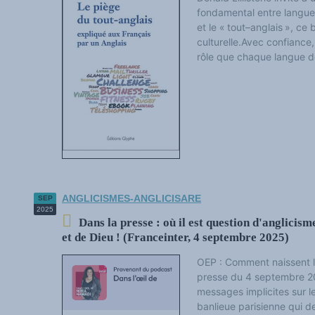
Institutele și centrele de cercetare
fondamental entre langue e
Banca de date a relațiilor internaționale
et le « tout–anglais », ce 
FUNDAMENTELE
Actorii plurilingvismului
culturelle.Avec confiance,
Viitorul limbilor
rôle que chaque langue do
Multilingvism și plurilingvism
Drepturi și politici lingvistice
Politici și drepturi lingvistice (Bibliografie și colocvii)
Dinamica limbilor
Limbi și istorie
Limbi, științe și filozofie
Limbi și puteri
Terminologie
Textele de referință
FIȘIERE TEMATICE
Internațional
Cultură și industrii culturale
Economic și social
ANGLICISMES-ANGLICISARE
SEP
Educație și cercetare
2025
Acces la Dicționarul anglicismelor (în construcție)
Dans la presse : où il est question d'anglicism
ȘTIRI / EVENIMENTE
et de Dieu ! (Franceinter, 4 septembre 2025)
Știri
Evenimente
OEP : Comment naissent l
Victoriile plurilingvismului
Cronici și stări de spirit
presse du 4 septembre 20
Piese selectate
messages implicites sur le
anunturi
banlieue parisienne qui de
Anglicismi