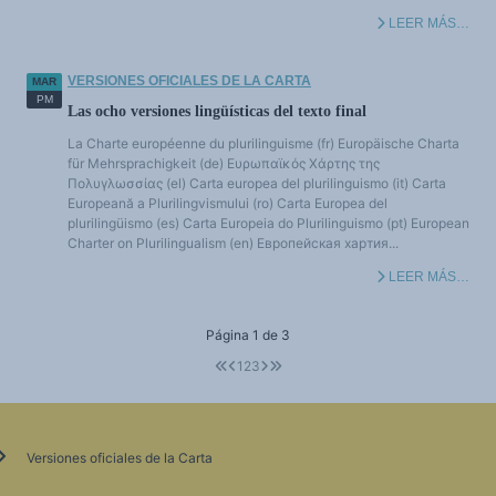
LEER MÁS…
VERSIONES OFICIALES DE LA CARTA
MAR
PM
Las ocho versiones lingüísticas del texto final
La Charte européenne du plurilinguisme (fr) Europäische Charta
für Mehrsprachigkeit (de) Ευρωπαϊκός Χάρτης της
Πολυγλωσσίας (el) Carta europea del plurilinguismo (it) Carta
Europeană a Plurilingvismului (ro) Carta Europea del
plurilingüismo (es) Carta Europeia do Plurilinguismo (pt) European
Charter on Plurilingualism (en) Европейская хартия...
LEER MÁS…
Página 1 de 3
1
2
3
Versiones oficiales de la Carta