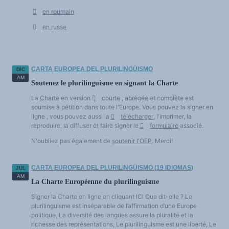
Actores del plurilingüismo
en roumain
El futuro de las lenguas
Multilingüismos y plurilingüismos
en russe
Políticas y derechos lingüísticos
Políticas y derechos lingüísticos (bibliografía y coloquios)
Dinámica de las lenguas y prácticas lingüísticas
Lenguas e historia
Lenguas, ciencia y filosofía
Idiomas y poderes
CARTA EUROPEA DEL PLURILINGÜISMO
DIC
Terminología
Textos de referencia
AM
Soutenez le plurilinguisme en signant la Charte
INFORMES TEMÁTICOS
Educación e investigación
La
Charte
en version
courte
,
abrégée
et
complète
est
Internacional
Cultura e industrias culturales
soumise à pétition dans toute l'Europe. Vous pouvez la signer en
Economía y sociedad
ligne , vous pouvez aussi la
télécharger
, l'imprimer, la
Diccionario de anglicismos (en construcción)
reproduire, la diffuser et faire signer le
formulaire
associé.
NOTICIAS/EVENTOS
Actualidad
N'oubliez pas également de
soutenir l'OEP
. Merci!
Eventos
Crónicas y estados de ánimo
Extractos
Las victorias del plurilingüismo
CARTA EUROPEA DEL PLURILINGÜISMO (19 IDIOMAS)
JUL
Anglicismos-anglización
AM
La Charte Européenne du plurilinguisme
Signer la Charte en ligne en cliquant ICI Que dit-elle ? Le
plurilinguisme est inséparable de l’affirmation d’une Europe
politique, La diversité des langues assure la pluralité et la
richesse des représentations, Le plurilinguisme est une liberté, Le