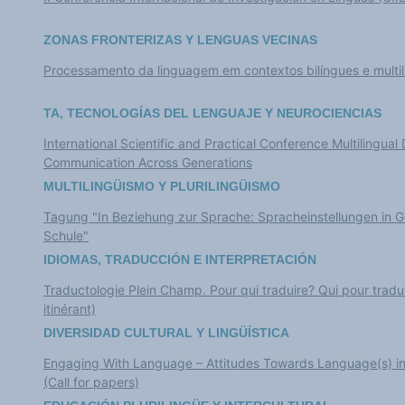
ZONAS FRONTERIZAS Y LENGUAS VECINAS
Processamento da linguagem em contextos bilíngues e multil
TA, TECNOLOGÍAS DEL LENGUAJE Y NEUROCIENCIAS
International Scientific and Practical Conference Multilingu
Communication Across Generations
MULTILINGÜISMO Y PLURILINGÜISMO
Tagung "In Beziehung zur Sprache: Spracheinstellungen in Ge
Schule"
IDIOMAS, TRADUCCIÓN E INTERPRETACIÓN
Traductologie Plein Champ. Pour qui traduire? Qui pour traduir
itinérant)
DIVERSIDAD CULTURAL Y LINGÜÍSTICA
Engaging With Language – Attitudes Towards Language(s) in
(Call for papers)