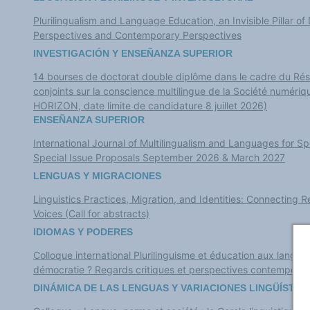
Plurilingualism and Language Education, an Invisible Pillar of
Perspectives and Contemporary Perspectives
INVESTIGACIÓN Y ENSEÑANZA SUPERIOR
14 bourses de doctorat double diplôme dans le cadre du Rés
conjoints sur la conscience multilingue de la Société numér
HORIZON, date limite de candidature 8 juillet 2026)
ENSEÑANZA SUPERIOR
International Journal of Multilingualism and Languages for Spe
Special Issue Proposals September 2026 & March 2027
LENGUAS Y MIGRACIONES
Linguistics Practices, Migration, and Identities: Connecting
Voices (Call for abstracts)
IDIOMAS Y PODERES
Colloque international Plurilinguisme et éducation aux langues, 
démocratie ? Regards critiques et perspectives contemporai
DINÁMICA DE LAS LENGUAS Y VARIACIONES LINGÜÍSTIC