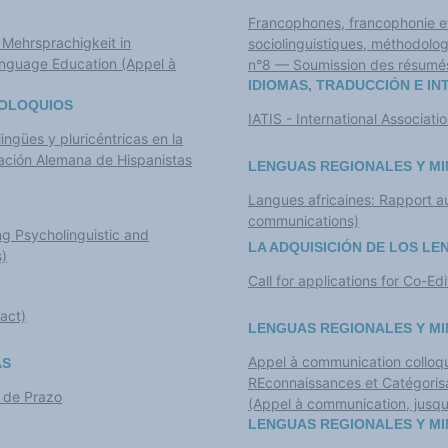
Francophones, francophonie et 
 Mehrsprachigkeit in
sociolinguistiques, méthodolog
n°8 — Soumission des résumés
IDIOMAS, TRADUCCIÓN E I
COLOQUIOS
IATIS - International Associatio
ngües y pluricéntricas en la
ación Alemana de Hispanistas
LENGUAS REGIONALES Y MI
Langues africaines: Rapport a
communications)
ing Psycholinguistic and
LA ADQUISICIÓN DE LOS L
s)
Call for applications for Co-Ed
ract)
LENGUAS REGIONALES Y MI
Appel à communication colloque 
AS
REconnaissances et Catégorisa
o de Prazo
(Appel à communication, jusqu
LENGUAS REGIONALES Y MI