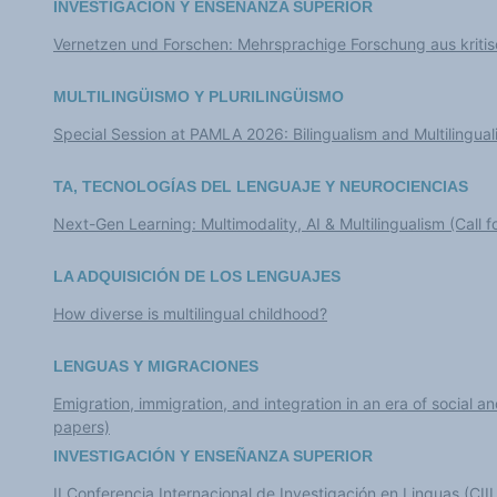
INVESTIGACIÓN Y ENSEÑANZA SUPERIOR
Vernetzen und Forschen: Mehrsprachige Forschung aus kritis
MULTILINGÜISMO Y PLURILINGÜISMO
Special Session at PAMLA 2026: Bilingualism and Multilingual
TA, TECNOLOGÍAS DEL LENGUAJE Y NEUROCIENCIAS
Next-Gen Learning: Multimodality, AI & Multilingualism (Call f
LA ADQUISICIÓN DE LOS LENGUAJES
How diverse is multilingual childhood?
LENGUAS Y MIGRACIONES
Emigration, immigration, and integration in an era of social and 
papers)
INVESTIGACIÓN Y ENSEÑANZA SUPERIOR
II Conferencia Internacional de Investigación en Linguas (CI