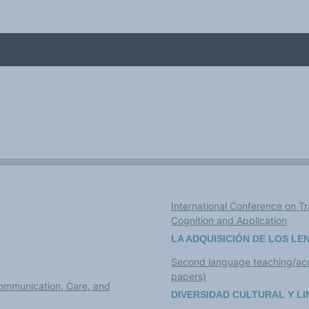
ciones - Cádiz, 9-12 de noviembre de 2022
smo y diversidad lingüística y cultural
International Conference on Tr
Cognition and Application
LA ADQUISICIÓN DE LOS L
Second language teaching/acquis
papers)
Communication, Care, and
DIVERSIDAD CULTURAL Y LI