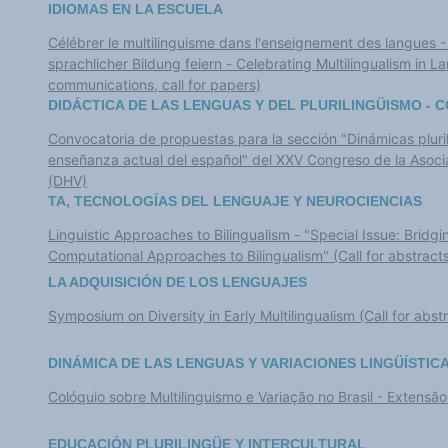
IDIOMAS EN LA ESCUELA
Célébrer le multilinguisme dans l'enseignement des langues -
sprachlicher Bildung feiern - Celebrating Multilingualism in Language Education (Appel à
communications, call for papers)
DIDÁCTICA DE LAS LENGUAS Y DEL PLURILINGÜISMO - 
Convocatoria de propuestas para la sección "Dinámicas plurili
enseñanza actual del español" del XXV Congreso de la Asoci
(DHV)
TA, TECNOLOGÍAS DEL LENGUAJE Y NEUROCIENCIAS
Linguistic Approaches to Bilingualism - "Special Issue: Bridg
Computational Approaches to Bilingualism" (Call for abstract
LA ADQUISICIÓN DE LOS LENGUAJES
Symposium on Diversity in Early Multilingualism (Call for abst
DINÁMICA DE LAS LENGUAS Y VARIACIONES LINGÜÍSTIC
Colóquio sobre Multilinguismo e Variação no Brasil - Extensã
EDUCACIÓN PLURILINGÜE Y INTERCULTURAL