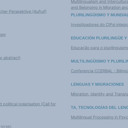
Multilingualism and Intercultu
and Belonging in Migration an
cher Perspektive (Aufruf)
PLURILINGÜISMO Y MUNDIA
Investigadores do CIPsi integr
ism
EDUCACIÓN PLURILINGÜE Y
Educação para o plurilinguism
or abstract)
MULTILINGÜISMO Y PLURIL
Conferencia CCERBAL - Bilingü
LENGUAS Y MIGRACIONES
Migration, Identity and Transna
political polarisation (Call for
TA, TECNOLOGÍAS DEL LEN
Multilingual Processing in Psy
IL2026)