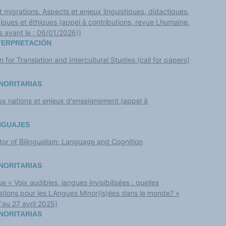
migrations. Aspects et enjeux linguistiques, didactiques,
iques et éthiques (appel à contributions, revue Lhumaine,
 avant le : 06/01/2026))
NTERPRETACIÓN
n for Translation and Intercultural Studies (call for papers)
NORITARIAS
ux nations et enjeux d'enseignement (appel à
ENGUAJES
itor of Bilingualism: Language and Cognition
NORITARIAS
« Voix audibles, langues invisibilisées : quelles
tions pour les LAngues Minor(is)ées dans le monde? »
'au 27 avril 2025)
NORITARIAS