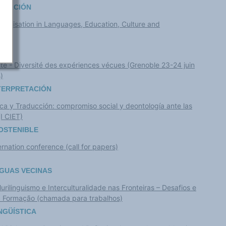
LIZACIÓN
obalisation in Languages, Education, Culture and
ité - Diversité des expériences vécues (Grenoble 23-24 juin
)
NTERPRETACIÓN
ica y Traducción: compromiso social y deontología ante las
I CIET)
OSTENIBLE
ernation conference (call for papers)
GUAS VECINAS
urilinguismo e Interculturalidade nas Fronteiras – Desafios e
 a Formação (chamada para trabalhos)
NGÜÍSTICA