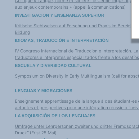
Colloque « Langue, norme et société : le Cercle linguistique
aux enjeux contemporains » (appel à communications)
INVESTIGACIÓN Y ENSEÑANZA SUPERIOR
Kritische Sichtweisen auf Forschung und Praxis im Bereich m
Bildung
IDIOMAS, TRADUCCIÓN E INTERPRETACIÓN
IV Congreso Internacional de Traducción e Interpretación. La
traductores e intérpretes especializados frente a los desafíos
ESCUELA Y DIVERSIDAD CULTURAL
Symposium on Diversity in Early Multilingualism (call for absc
LENGUAS Y MIGRACIONES
Enseignement apprentissage de la langue à des étudiant-es 
actuelles et perspectives pour une intégration réussie à l'univ
LA ADQUISICIÓN DE LOS LENGUAJES
Umfrage unter Lehrpersonen zweiter und dritter Fremdsprach
Druck“ (Frist 25 Mai)