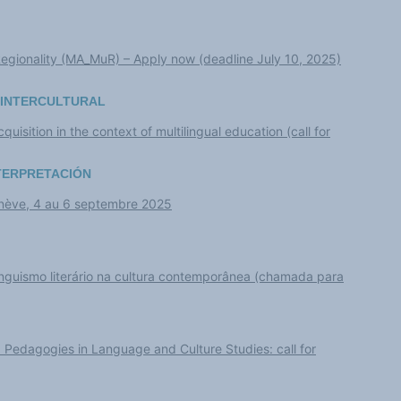
 Regionality (MA_MuR) – Apply now (deadline July 10, 2025)
 INTERCULTURAL
isition in the context of multilingual education (call for
NTERPRETACIÓN
enève, 4 au 6 septembre 2025
linguismo literário na cultura contemporânea (chamada para
Pedagogies in Language and Culture Studies: call for