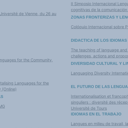
II Simposio Internacional Leng
cognitivas de la comunicación
Université de Vienne, du 26 au
ZONAS FRONTERIZAS Y LEN
Colóquio Internacional sobre Pl
DIDACTICA DE LOS IDIOMAS
The teaching of language and l
challenges, actions and propos
Languages for the Community,
DIVERSIDAD CULTURAL Y LI
Languaging Diversity Internat
alising Languages for the
EL FUTURO DE LAS LENGUA
 (Online)
Internationalisation et francop
AS
singuliers : diversité des réc
FMG
Université de Tours
IDIOMAS EN EL TRABAJO
Langues en milieu de travail, 