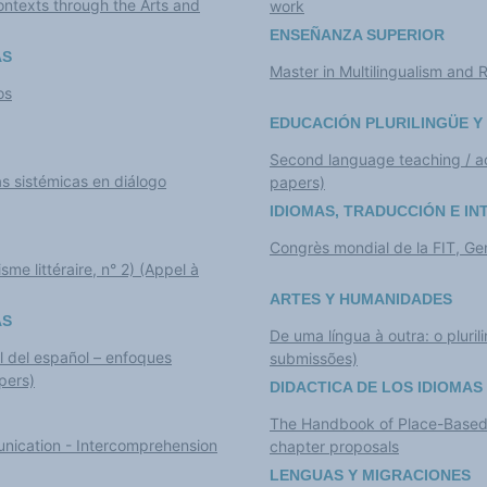
Contexts through the Arts and
work
ENSEÑANZA SUPERIOR
AS
Master in Multilingualism and
os
EDUCACIÓN PLURILINGÜE Y
Second language teaching / acqu
as sistémicas en diálogo
papers)
IDIOMAS, TRADUCCIÓN E I
Congrès mondial de la FIT, G
isme littéraire, n° 2) (Appel à
ARTES Y HUMANIDADES
AS
De uma língua à outra: o pluri
al del español – enfoques
submissões)
apers)
DIDACTICA DE LOS IDIOMAS
The Handbook of Place-Based 
unication - Intercomprehension
chapter proposals
LENGUAS Y MIGRACIONES