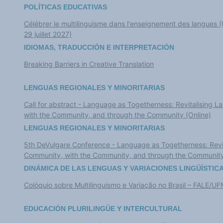
Base de datos de relaciones internationales
POLÍTICAS EDUCATIVAS
FUNDAMENTOS
Actores del plurilingüismo
Célébrer le multilinguisme dans l'enseignement des langues (
El futuro de las lenguas
29 juillet 2027)
Multilingüismos y plurilingüismos
Políticas y derechos lingüísticos
IDIOMAS, TRADUCCIÓN E INTERPRETACIÓN
Políticas y derechos lingüísticos (bibliografía y coloquios)
Dinámica de las lenguas y prácticas lingüísticas
Breaking Barriers in Creative Translation
Lenguas e historia
Lenguas, ciencia y filosofía
Idiomas y poderes
LENGUAS REGIONALES Y MINORITARIAS
Terminología
Textos de referencia
Call for abstract - Language as Togetherness: Revitalising 
INFORMES TEMÁTICOS
with the Community, and through the Community (Online)
Educación e investigación
Internacional
LENGUAS REGIONALES Y MINORITARIAS
Cultura e industrias culturales
Economía y sociedad
5th DeVulgare Conference - Language as Togetherness: Revit
Diccionario de anglicismos (en construcción)
Community, with the Community, and through the Community
NOTICIAS/EVENTOS
Actualidad
DINÁMICA DE LAS LENGUAS Y VARIACIONES LINGÜÍSTIC
Eventos
Crónicas y estados de ánimo
Colóquio sobre Multilinguismo e Variação no Brasil – FALE/U
Extractos
Las victorias del plurilingüismo
Anglicismos-anglización
EDUCACIÓN PLURILINGÜE Y INTERCULTURAL