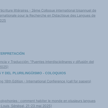
’écriture littéraires - 2ème Colloque international bisannuel de
nternationale pour la Recherche en Didactique des Langues de
2025
NTERPRETACIÓN
ncia y Traducción: "Puentes interdisciplinares y difusión del
 2025)
 Y DEL PLURILINGÜISMO - COLOQUIOS
g 18th Edition - International Conference (call for papers)
 polyphonies : comment habiter le monde en plusieurs langues
nt-Louis, Sénégal, 21-23 mai 2025)