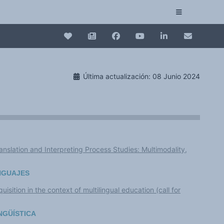
Conexión
Collection plurilinguisme
Última actualización: 08 Junio 2024
La Collection plurilinguisme sur CAIRN (artic
Annuaire des chercheurs
Nouveau dictionnaire des anglicismes (ND
anslation and Interpreting Process Studies: Multimodality,
Les Assises européennes du plurilinguisme
ENGUAJES
ition in the context of multilingual education (call for
NGÜÍSTICA