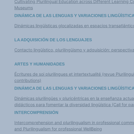
Cultivating Plurilingual Education across Different Learning 
Museums
DINÁMICA DE LAS LENGUAS Y VARIACIONES LINGÜÍSTIC
Dinámicas lingüísticas glocalizadas en espacios transatlántic
LA ADQUISICIÓN DE LOS LENGUAJES
Contacto lingüístico, plurilingüismo y adquisición: perspectiv
ARTES Y HUMANIDADES
Écritures de soi plurilingues et intertextualité (revue Plurilingu
contributions)
DINÁMICA DE LAS LENGUAS Y VARIACIONES LINGÜÍSTIC
Dinámicas plurilingües y pluricéntricas en la enseñanza actu
didácticos para fomentar la diversidad lingüística (Call for p
INTERCOMPRENSIÓN
Intercomprehension and plurilingualism in professional comm
and Plurilingualism for professional WellBeing