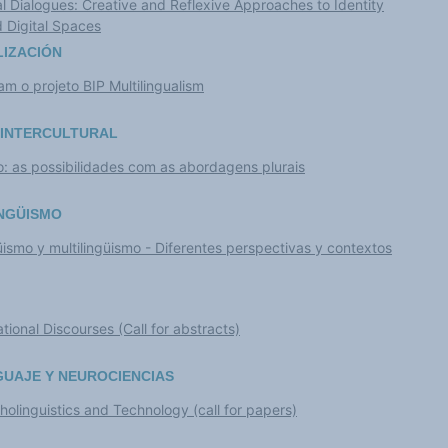
ral Dialogues: Creative and Reflexive Approaches to Identity
d Digital Spaces
LIZACIÓN
am o projeto BIP Multilingualism
 INTERCULTURAL
o: as possibilidades com as abordagens plurais
INGÜISMO
ismo y multilingüismo - Diferentes perspectivas y contextos
tional Discourses (Call for abstracts)
GUAJE Y NEUROCIENCIAS
cholinguistics and Technology (call for papers)