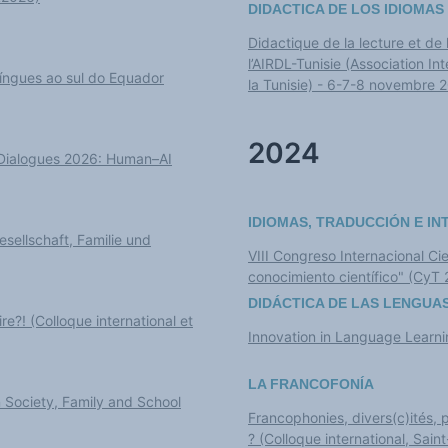
DIDACTICA DE LOS IDIOMAS
Didactique de la lecture et de l
l’AIRDL-Tunisie (Association I
íngues ao sul do Equador
la Tunisie) - 6-7-8 novembre 
2024
al Dialogues 2026: Human–AI
IDIOMAS, TRADUCCIÓN E I
sellschaft, Familie und
VIII Congreso Internacional Cie
conocimiento científico" (CyT
DIDÁCTICA DE LAS LENGUAS
e?! (Colloque international et
Innovation in Language Learnin
LA FRANCOFONÍA
 Society, Family and School
Francophonies, divers(c)ités,
? (Colloque international, Sai