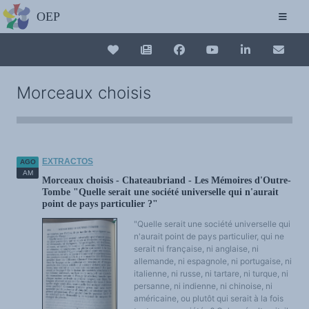
EL OBSERVATORIO
Carta del Plurilingüismo
¿Quiénes somos?
El proyecto
Apoyar al OEP
Conexión
Collection plurilinguisme
Colaborar con el OEP
Morceaux choisis
Folleto del OEP
Protección de datos de carácter personal
La Collection plurilinguisme sur CAIRN (a
ACCIONES DEL OEP
6.º Encuentro Europeo del Plurilingüismo - Convocatoria de comunicaciones -
Cádiz, 9-12 de noviembre de 2022
Boletín del OEP
Annuaire des chercheurs
Editoriales del OEP
EXTRACTOS
AGO
Pequeña librería del OEP
Directorio de investigadores y equipos de investigación sobre plurilingüismo y
AM
Morceaux choisis - Chateaubriand - Les Mémoires d'Outre-
Nouveau dictionnaire des anglicismes 
diversidad lingüística y cultural
Tombe "Quelle serait une société universelle qui n'aurait
Encuentros Europeos del Plurilingüismo
Coloquios del OEP o con su participación
point de pays particulier ?"
Comunicados
Les Assises européennes du plurilingu
Seminarios
"Quelle serait une société universelle qui
POLO DE INVESTIGACIÓN
n'aurait point de pays particulier, qui ne
Coloquios y seminarios
serait ni française, ni anglaise, ni
Publicaciones
Convocatorias de comunicaciones
allemande, ni espagnole, ni portugaise, ni
Clasificación temática
italienne, ni russe, ni tartare, ni turque, ni
Directorio de investigadores sobre plurilingüismo
persanne, ni indienne, ni chinoise, ni
Institutos y centros de investigación
américaine, ou plutôt qui serait à la fois
Base de datos de relaciones internationales
FUNDAMENTOS