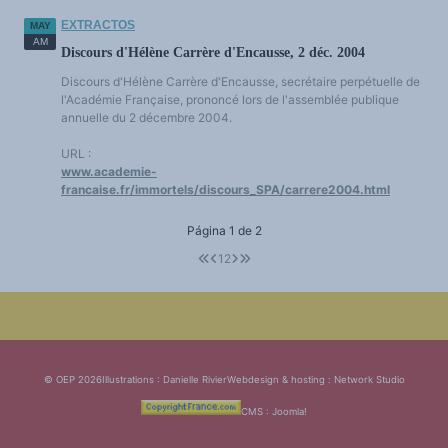
EXTRACTOS
MAY
AM
Discours d'Hélène Carrère d'Encausse, 2 déc. 2004
Discours d'Hélène Carrère d'Encausse, secrétaire perpétuelle de
l'Académie Française, prononcé lors de l'assemblée publique
annuelle du 2 décembre 2004.
URL :
www.academie-
francaise.fr/immortels/discours_SPA/carrere2004.html
Página 1 de 2
1
2
© OEP 2026
Illustrations : Danielle Rivier
Webdesign & hosting :
Network Studio
CMS :
Joomla!