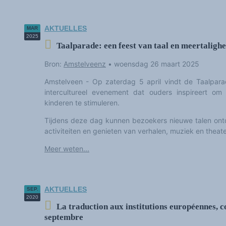
AKTUELLES
MAR
2025
Taalparade: een feest van taal en meertalighe
Bron:
Amstelveenz
•
woensdag 26 maart 2025
Amstelveen - Op zaterdag 5 april vindt de Taalpara
intercultureel evenement dat ouders inspireert om
kinderen te stimuleren.
Tijdens deze dag kunnen bezoekers nieuwe talen on
activiteiten en genieten van verhalen, muziek en theate
Meer weten...
AKTUELLES
SEP.
2020
La traduction aux institutions européennes, c
septembre