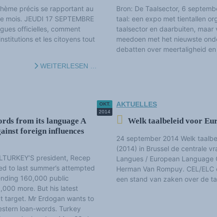
thème précis se rapportant au
Bron: De Taalsector, 6 septemb
que mois. JEUDI 17 SEPTEMBRE
taal: een expo met tientallen or
ues officielles, comment
taalsector en daarbuiten, maar 
stitutions et les citoyens tout
meedoen met het nieuwste onder
debatten over meertaligheid en
WEITERLESEN …
AKTUELLES
OKT.
2014
rds from its language A
Welk taalbeleid voor Eur
inst foreign influences
24 september 2014 Welk taalbe
(2014) in Brussel de centrale v
LTURKEY’S president, Recep
Langues / European Language C
d to last summer’s attempted
Herman Van Rompuy. CEL/ELC or
ending 160,000 public
een stand van zaken over de taa
,000 more. But his latest
t target. Mr Erdogan wants to
Western loan-words. Turkey