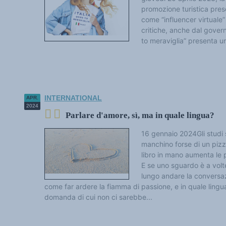
Datenbank für Internationale Beziehungen
promozione turistica prese
GRUNDSÄTZLICHES
come “influencer virtuale”
Akteure de Mehrsprachigkeit
Die Zukunft der Sprachen
critiche, anche dal gove
Vielsprachigkeit und Mehrsprachigkeit
to meraviglia” presenta u
Sprachpolitik und Sprachrechte
Sprachdynamik und Sprachengebrauch
Sprachen und Geschichte
Sprachen, Wissenschaft und Philosophie
Sprachen und Befugnisse
Terminologie
Beispieltexte
INTERNATIONAL
APR.
THEMENBEREICHE
2024
Bildung und Forschung
Parlare d'amore, sì, ma in quale lingua?
Internationale Themen
Kultur und Kulturindustrie
Wirtschaft u. Soziales
16 gennaio 2024Gli studi
Zugang zum Anglizismus-Wörterbuch (im Aufbau)
manchino forse di un pizzi
AKTUELLES
libro in mano aumenta le 
Aktuelles
E se uno sguardo è a volte
Veranstaltungen
Die Siege der Mehrsprachigkeit
lungo andare la conversazi
Kolumnen und Meinungen
come far ardere la fiamma di passione, e in quale lingua
Auszüge
domanda di cui non ci sarebbe...
Anglizismen