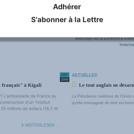
ag, 11. November 2011 Seit dem
Adhérer
uttersprache Unterschriften für
Eng
ite Amtssprache zu verleihen.
S'abonner à la Lettre
Rus
ist die...
WEITERLESEN …
Mensaje de la Directora Gene
Intern
AKTUELLES
OKT.
2009
 français" à Kigali
Le tout anglais ne désar
P) L'ambassade de France au
La Présidence suédoise de l'Union 
onstruction d'un "Institut
qu'elle envisageait de tenir exclusi
 25 millions de dollars (18,5 M
WEITERLESEN …