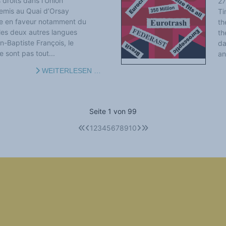
s droits dans l’Union
27
emis au Quai d’Orsay
Ti
ge en faveur notamment du
th
 les deux autres langues
th
an-Baptiste François, le
da
 sont pas tout...
an
WEITERLESEN …
Seite 1 von 99
1
2
3
4
5
6
7
8
9
10