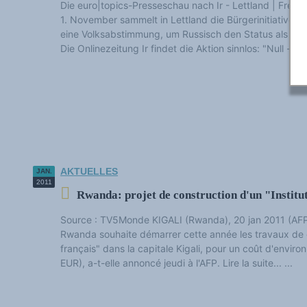
Die euro|topics-Presseschau nach Ir - Lettland | Freit
1. November sammelt in Lettland die Bürgerinitiative M
eine Volksabstimmung, um Russisch den Status als zwe
Die Onlinezeitung Ir findet die Aktion sinnlos: "Null - das 
AKTUELLES
JAN.
2011
Rwanda: projet de construction d'un "Institut
Source : TV5Monde KIGALI (Rwanda), 20 jan 2011 (AF
Rwanda souhaite démarrer cette année les travaux de c
français" dans la capitale Kigali, pour un coût d'environ
EUR), a-t-elle annoncé jeudi à l'AFP. Lire la suite... ...