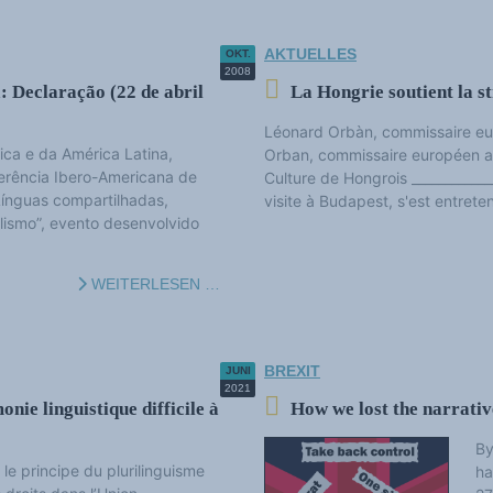
AKTUELLES
OKT.
2008
 Declaração (22 de abril
La Hongrie soutient la st
Léonard Orbàn, commissaire eur
rica e da América Latina,
Orban, commissaire européen ave
ferência Ibero-Americana de
Culture de Hongrois ____________
Línguas compartilhadas,
visite à Budapest, s'est entrete
alismo”, evento desenvolvido
WEITERLESEN …
BREXIT
JUNI
2021
ie linguistique difficile à
How we lost the narrativ
By
 le principe du plurilinguisme
ha