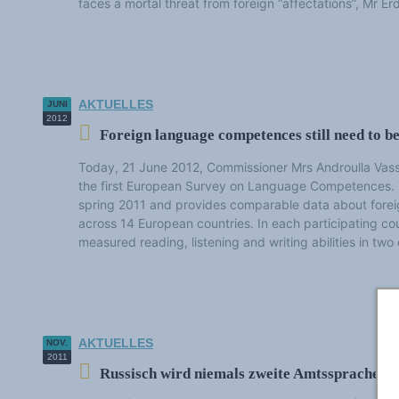
faces a mortal threat from foreign “affectations”, Mr E
AKTUELLES
JUNI
2012
Foreign language competences still need to b
Today, 21 June 2012, Commissioner Mrs Androulla Vassi
the first European Survey on Language Competences. T
spring 2011 and provides comparable data about for
across 14 European countries. In each participating c
measured reading, listening and writing abilities in two o
AKTUELLES
NOV.
2011
Russisch wird niemals zweite Amtssprache