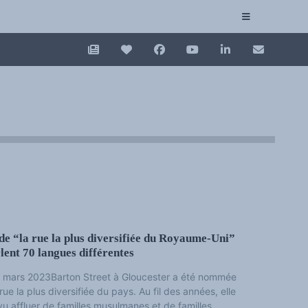
Login
Collection plurilinguisme
La Collection plurilinguisme sur CAIRN (artic
Annuaire des chercheurs
Nouveau dictionnaire des anglicismes (ND
Les Assises européennes du plurilinguisme
de “la rue la plus diversifiée du Royaume-Uni”
lent 70 langues différentes
 mars 2023Barton Street à Gloucester a été nommée
 rue la plus diversifiée du pays. Au fil des années, elle
vu affluer de familles musulmanes et de familles