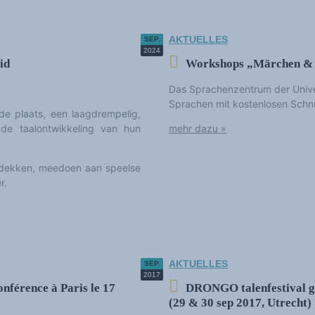
AKTUELLES
SEP.
2024
id
Workshops „Märchen & S
Das Sprachenzentrum der Univer
Sprachen mit kostenlosen Schn
de plaats, een laagdrempelig,
 de taalontwikkeling van hun
mehr dazu »
tdekken, meedoen aan speelse
r.
AKTUELLES
SEP.
2017
onférence à Paris le 17
DRONGO talenfestival gen
(29 & 30 sep 2017, Utrecht)