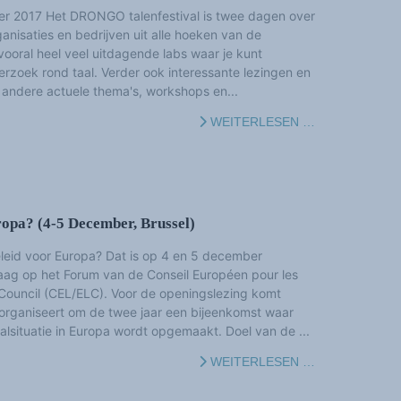
er 2017 Het DRONGO talenfestival is twee dagen over
ganisaties en bedrijven uit alle hoeken van de
vooral heel veel uitdagende labs waar je kunt
zoek rond taal. Verder ook interessante lezingen en
 andere actuele thema's, workshops en...
WEITERLESEN …
opa? (4-5 December, Brussel)
leid voor Europa? Dat is op 4 en 5 december
raag op het Forum van de Conseil Européen pour les
ouncil (CEL/ELC). Voor de openingslezing komt
ganiseert om de twee jaar een bijeenkomst waar
lsituatie in Europa wordt opgemaakt. Doel van de ...
WEITERLESEN …