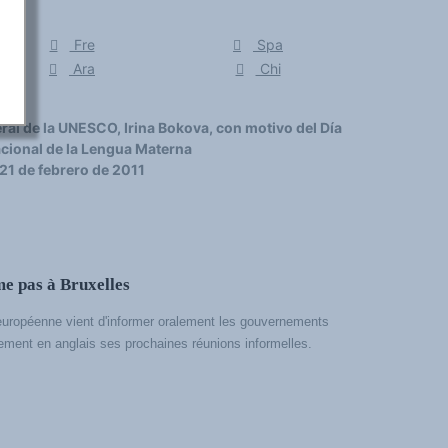
Fre
Spa
Ara
Chi
ral de la UNESCO, Irina Bokova, con motivo del Día
acional de la Lengua Materna
21 de febrero de 2011
me pas à Bruxelles
européenne vient d'informer oralement les gouvernements
vement en anglais ses prochaines réunions informelles.