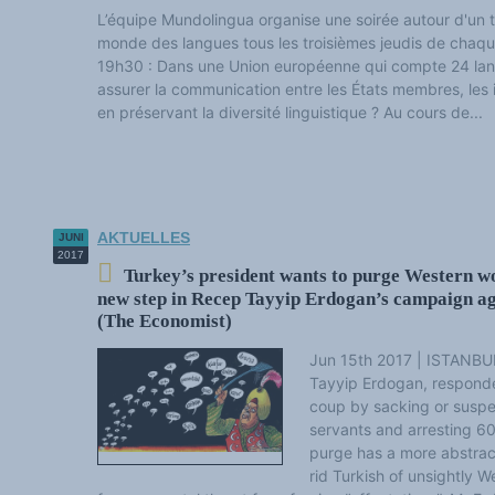
L’équipe Mundolingua organise une soirée autour d'un 
monde des langues tous les troisièmes jeudis de cha
19h30 : Dans une Union européenne qui compte 24 lang
assurer la communication entre les États membres, les in
en préservant la diversité linguistique ? Au cours de...
AKTUELLES
JUNI
2017
Turkey’s president wants to purge Western wo
new step in Recep Tayyip Erdogan’s campaign aga
(The Economist)
Jun 15th 2017 | ISTANBU
Tayyip Erdogan, responde
coup by sacking or susp
servants and arresting 60
purge has a more abstrac
rid Turkish of unsightly 