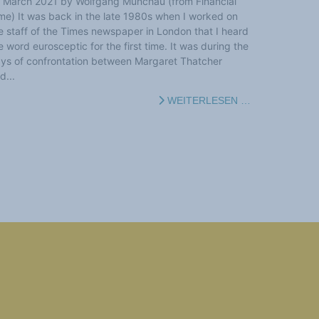
 March 2021 by Wolfgang Münchau (from Financial
me) It was back in the late 1980s when I worked on
e staff of the Times newspaper in London that I heard
e word eurosceptic for the first time. It was during the
ys of confrontation between Margaret Thatcher
d...
WEITERLESEN …