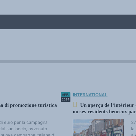
hung von Beiträgen - Cádiz, 9-12 November 2022
d sprachlicher und kultureller Vielfalt
INTERNATIONAL
APR.
2024
a di promozione turistica
Un aperçu de l’intérieur 
où ses résidents heureux par
i di euro per la campagna
27
dal suo lancio, avvenuto
la
a nuova campagna italiana di
a 