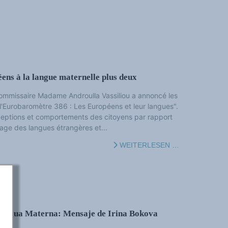
ens à la langue maternelle plus deux
e Commissaire Madame Androulla Vassiliou a annoncé les
 l'Eurobaromètre 386 : Les Européens et leur langues".
ceptions et comportements des citoyens par rapport
sage des langues étrangères et...
WEITERLESEN …
 Lengua Materna: Mensaje de Irina Bokova