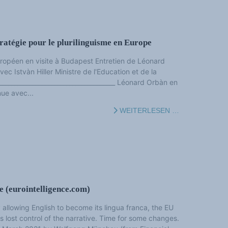
ratégie pour le plurilinguisme en Europe
opéen en visite à Budapest Entretien de Léonard
c Istvàn Hiller Ministre de l'Education et de la
______________________________________ Léonard Orbàn en
nue avec...
WEITERLESEN …
e (eurointelligence.com)
 allowing English to become its lingua franca, the EU
s lost control of the narrative. Time for some changes.