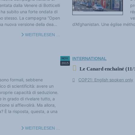
ntata dalla Venere di Botticelli
pr
 ha subito una forte ondata di
ré
rno stesso. La campagna “Open
ve
na nuova versione della dea...
d’Afghanistan. Une église métho
WEITERLESEN …
INTERNATIONAL
NOV.
2015
Le Canard enchaîné (11/
 sono formali, sebbene
COP21: English spoken only
co di scientificità: avere un
proprie capacità di seduzione.
 in grado di rivelare tutto, a
one si affievolirà. Ma allora,
? È la risposta, questa, a una
WEITERLESEN …