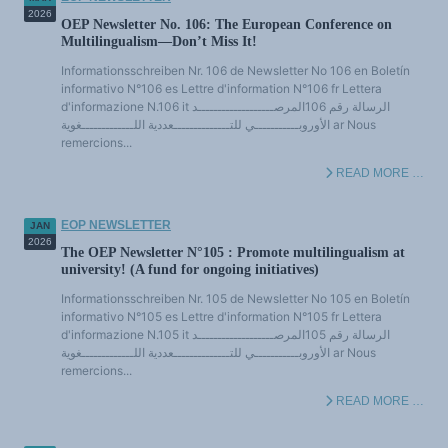
Multilingualisms and plurilingualisms
2026
OEP Newsletter No. 106: The European Conference on
Linguistic policies and rights
Multilingualism—Don’t Miss It!
Policies and Linguistic Rights (bibliography and colloquia)
Languages dynamics
Languages and history
Informationsschreiben Nr. 106 de Newsletter No 106 en Boletín
Languages, Science and Philosophy
informativo N°106 es Lettre d'information N°106 fr Lettera
Languages and powers
d'informazione N.106 it الرسالة رقم 106المرصـــــــــــــــــــد
Terminology
الأوروبـــــــــــي للتــــــــــــــعددية اللـــــــــــــغوية ar Nous
Reference texts
THEMATIC FILES
remercions...
Education and research
International
READ MORE …
Culture and cultural industries
Eco. and social matters
Accès au dictionnaire des anglicismes (en construction)
NEWS AND EVENTS
EOP NEWSLETTER
JAN
News
2026
Events
The OEP Newsletter N°105 : Promote multilingualism at
Chronics and moods
university! (A fund for ongoing initiatives)
Extracts
The victories of plurilingualism
Informationsschreiben Nr. 105 de Newsletter No 105 en Boletín
Anglicisms
informativo N°105 es Lettre d'information N°105 fr Lettera
d'informazione N.105 it الرسالة رقم 105المرصـــــــــــــــــــد
الأوروبـــــــــــي للتــــــــــــــعددية اللـــــــــــــغوية ar Nous
remercions...
READ MORE …