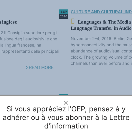
CULTURE AND CULTURAL IND
SEP
2016
 inglese
Languages & The Media 2
Language Transfer in Audio
Il Consiglio superiore per gli
November 2–4, 2016, Berlin, G
ffusione degli audiovisivi e che
hyperconnectivity and the mus
 la lingua francese, ha
abundance of audiovisual conte
rappresentanti delle principali
clock. The growing volume of co
channels than ever before and it
READ MORE …
CULTURE AND CULTURAL IND
MAY
×
2016
s Espaços da Língua
Tagung Interkulturelle P
Si vous appréciez l'OEP, pensez à y
adhérer ou à vous abonner à la Lettre
4-5 Juli 2016, Humboldt-Univer
de maio de 2016, na Fundação
Jahrzehnten der Diskussionen ü
d'information
ade Linguística dos Espaços da
Philosophie zeichnete sich in d