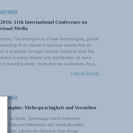
USTRIES
016: 11th International Conference on
visual Media
ermany The emergence of new technologies, global
hrooming of on-demand services means that an
nt is available through diverse media around the
ntent is being shared and distributed via more
 is reaching wider, more diverse audiences. As a...
READ MORE …
USTRIES
hilosophie: Mehrsprachigkeit und Verstehen
sität zu Berlin, Senatssaal Nach mehreren
ber Ziele und Methoden der interkulturellen
en letzten Jahren ein Konsens über einige