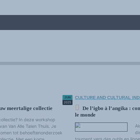
2022
istic and cultural diversity
CULTURE AND CULTURAL IND
JUN
2025
uw meertalige collectie
De l’igbo à l’angika : c
le monde
 collectie? In deze workshop
Al
van Van Alle Talen Thuis. Je
di
e komen tot behoeftenonderzoek
tournent vers des outils en lig
llectie. Met een korte