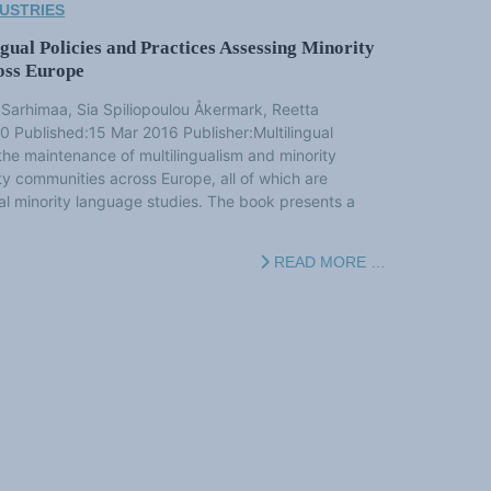
USTRIES
ual Policies and Practices Assessing Minority
oss Europe
 Sarhimaa, Sia Spiliopoulou Åkermark, Reetta
Published:15 Mar 2016 Publisher:Multilingual
the maintenance of multilingualism and minority
ty communities across Europe, all of which are
al minority language studies. The book presents a
READ MORE …