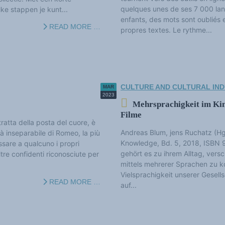
quelques unes de ses 7 000 lang
ke stappen je kunt...
enfants, des mots sont oubliés 
READ MORE …
propres textes. Le rythme...
CULTURE AND CULTURAL IND
MAR
2023
Mehrsprachigkeit im Kin
Filme
tratta della posta del cuore, è
Andreas Blum, jens Ruchatz (Hg.)
tà inseparabile di Romeo, la più
Knowledge, Bd. 5, 2018, ISBN
sare a qualcuno i propri
gehört es zu ihrem Alltag, ve
tre confidenti riconosciute per
mittels mehrerer Sprachen zu ko
Vielsprachigkeit unserer Gesell
READ MORE …
auf...