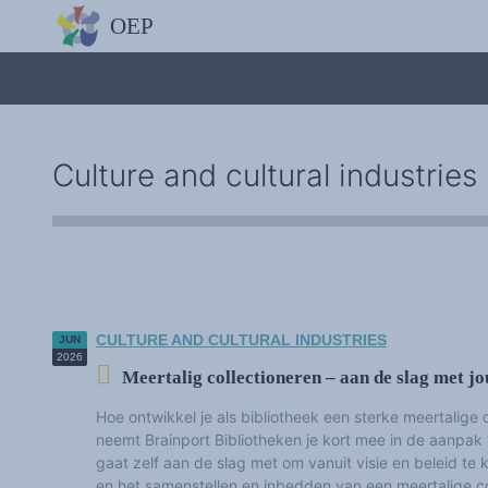
THE OBSERVATORY
European Charter for Plurilingualism
About us
The project
How can you help ?
Acting with EOP
EOP Leaflet
Culture and cultural industries
Personal data protection
ACTIONS
6th European Conference on Plurilingualism - Cadiz, 9-12 November 
EOP Newsletter
EOP Editorials
The small EOP bookstore
European Conferences for Plurilingualism
Directory of researchers and research teams on plurilingualism and lingu
Seminars in partnership
Colloquia of or with EOP
CULTURE AND CULTURAL INDUSTRIES
JUN
EOP press releases
2026
POLE OF RESEARCH
Meertalig collectioneren – aan de slag met jo
Symposiums and seminars
Bibliography
Hoe ontwikkel je als bibliotheek een sterke meertalige
Call for papers
neemt Brainport Bibliotheken je kort mee in de aanpak 
Classification by theme
Directory of Researchers on Plurilingualism
gaat zelf aan de slag met om vanuit visie en beleid t
OEP/Partners Seminars
en het samenstellen en inbedden van een meertalige co