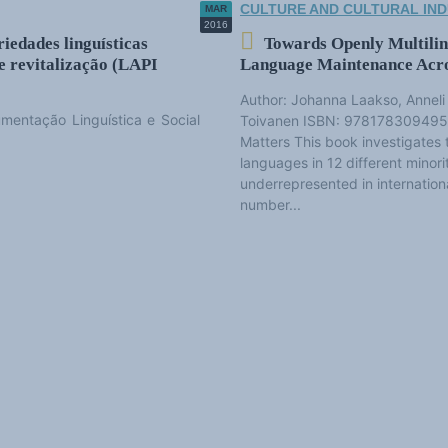
CULTURE AND CULTURAL IND
MAR
2016
iedades linguísticas
Towards Openly Multiling
e revitalização (LAPI
Language Maintenance Acr
Author: Johanna Laakso, Anneli
umentação Linguística e Social
Toivanen ISBN: 9781783094950 
Matters This book investigates 
languages in 12 different minori
underrepresented in internation
number...