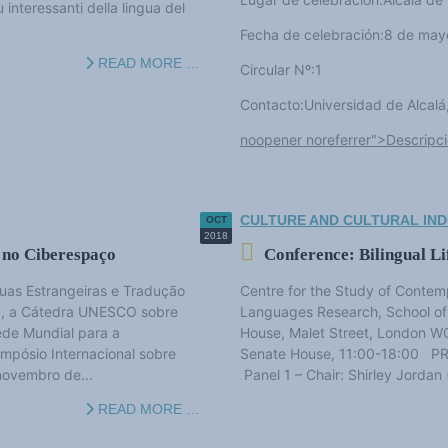
interessanti della lingua del
Fecha de celebración:8 de may
READ MORE …
Circular Nº:1
Contacto:Universidad de Alcalá
noopener noreferrer">Descripc
CULTURE AND CULTURAL IND
OCT
2018
 no Ciberespaço
Conference: Bilingual L
uas Estrangeiras e Tradução
Centre for the Study of Contem
lia, a Cátedra UNESCO sobre
Languages Research, School of
Rede Mundial para a
House, Malet Street, London
impósio Internacional sobre
Senate House, 11:00-18:00 P
 novembro de...
Panel 1 – Chair: Shirley Jorda
READ MORE …