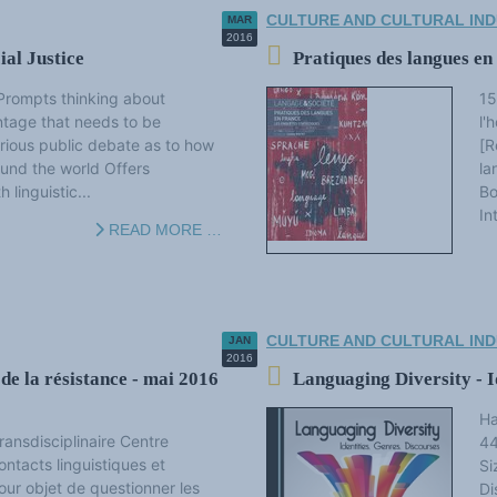
CULTURE AND CULTURAL IND
MAR
2016
ial Justice
Pratiques des langues en
r Prompts thinking about
15
antage that needs to be
l'
rious public debate as to how
[R
ound the world Offers
la
linguistic...
Bo
In
READ MORE …
CULTURE AND CULTURAL IND
JAN
2016
de la résistance - mai 2016
Languaging Diversity - Id
Ha
transdisciplinaire Centre
44
ontacts linguistiques et
Si
pour objet de questionner les
Di