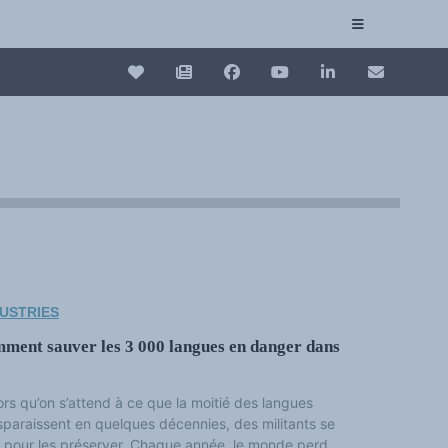
Login
Collection plurilinguisme
La Collection plurilinguisme sur CAIRN (artic
Annuaire des chercheurs
Nouveau dictionnaire des anglicismes (ND
Les Assises européennes du plurilinguisme
USTRIES
omment sauver les 3 000 langues en danger dans
ors qu’on s’attend à ce que la moitié des langues
sparaissent en quelques décennies, des militants se
ne pour les préserver. Chaque année, le monde perd