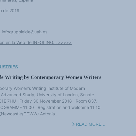
o de 2019
,
infogrupoleide@uah.es
ión en la Web de INFOLING... >>>>>
USTRIES
ife Writing by Contemporary Women Writers
porary Women’s Writing Institute of Modern
 Advanced Study, University of London, Senate
 WC1E 7HU Friday 30 November 2018 Room G37,
ROGRAMME 11:00 Registration and welcome 11:10
n (Newcastle/CCWW) Antonia...
READ MORE …