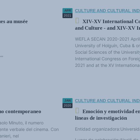
CULTURE AND CULTURAL IND
APR
2021
ues au musée
XIV-XV International C
and Culture - and XIV-XV I
WEFLA SECAN 2020-2021 April 2
University of Holguín, Cuba & o
Social Sciences of the Universit
..
International Congress on For
2021 and at the XV Internationa
CULTURE AND CULTURAL IND
JAN
2020
iano contemporaneo
Emoción y emotividad en 
líneas de investigación
olo Minuto, il numero
Entidad organizadora:Universid
ente verbale del cinema. Con
anieri, nel
Lugar de celebración:Alcalá de