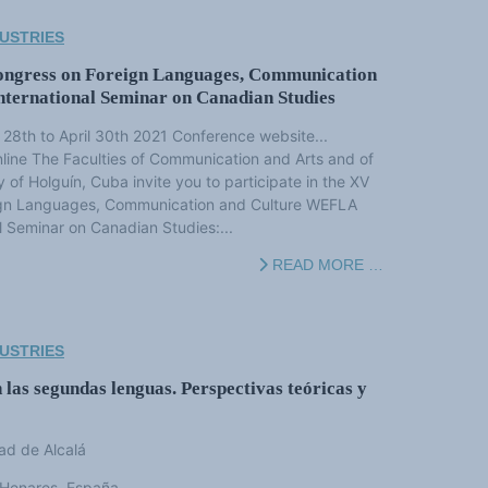
USTRIES
ongress on Foreign Languages, Communication
nternational Seminar on Canadian Studies
8th to April 30th 2021 Conference website...
nline The Faculties of Communication and Arts and of
y of Holguín, Cuba invite you to participate in the XV
eign Languages, Communication and Culture WEFLA
l Seminar on Canadian Studies:...
READ MORE …
USTRIES
las segundas lenguas. Perspectivas teóricas y
ad de Alcalá
 Henares, España