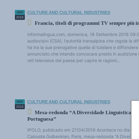
CULTURE AND CULTURAL INDUSTRIES
SEP
2016
Francia, titoli di programmi TV sempre più in
Informalingua.com, domenica, 18 Settembre 2016 09:02 
audiovisivi (CSA), l'autorità transalpina che regola la di
ha tra la sue prerogative quella di tutelare e diffondere
annunciato che intende convocare presto in audizione i 
reti televisive del paese per capire le ragioni...
CULTURE AND CULTURAL INDUSTRIES
MAY
2016
Mesa-redonda “A Diversidade Linguística do
Portuguesa”
IPOLO, publicado em 27/04/2016 Acontece no dia 26 
Calouste Gulbenkian, Paris, mesa-redonda “A Diversid