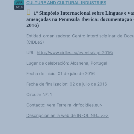
CULTURE AND CULTURAL INDUSTRIES
APR
2016
1º Simpósio Internacional sobre Línguas e var
ameaçadas na Península Ibérica: documentação 
2016)
Entidad organizadora: Centro Interdisciplinar de Doc
(CIDLeS)
URL:
http://www.cidles.eu/events/lapi-2016/
Lugar de celebración: Alcanena, Portugal
Fecha de inicio: 01 de julio de 2016
Fecha de finalización: 02 de julio de 2016
Circular Nº: 1
Contacto: Vera Ferreira <info
cidles.eu>
Descripción en la web de INFOLING...>>>