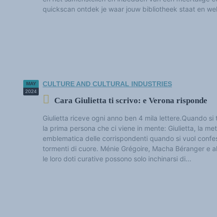
THE FUNDAMENTALS
quickscan ontdek je waar jouw bibliotheek staat en wel
Persons involved in plurilingualism
The future of languages
Multilingualisms and plurilingualisms
Linguistic policies and rights
Policies and Linguistic Rights (bibliography and colloquia)
Languages dynamics
Languages and history
Languages, Science and Philosophy
Languages and powers
Terminology
CULTURE AND CULTURAL INDUSTRIES
MAY
Reference texts
2024
THEMATIC FILES
Cara Giulietta ti scrivo: e Verona risponde
Education and research
International
Giulietta riceve ogni anno ben 4 mila lettere.Quando si 
Culture and cultural industries
Eco. and social matters
la prima persona che ci viene in mente: Giulietta, la me
Accès au dictionnaire des anglicismes (en construction)
emblematica delle corrispondenti quando si vuol confes
NEWS AND EVENTS
tormenti di cuore. Ménie Grégoire, Macha Béranger e al
News
le loro doti curative possono solo inchinarsi di...
Events
Chronics and moods
Extracts
The victories of plurilingualism
Anglicisms