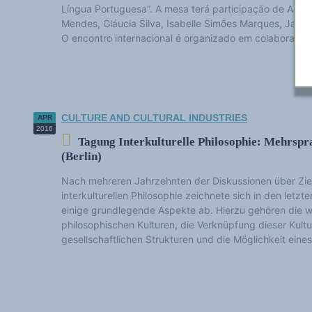
Língua Portuguesa”. A mesa terá participação de Ana 
Mendes, Gláucia Silva, Isabelle Simões Marques, Jaine
O encontro internacional é organizado em colaboração.
CULTURE AND CULTURAL INDUSTRIES
APR
2016
Tagung Interkulturelle Philosophie: Mehrspr
(Berlin)
Nach mehreren Jahrzehnten der Diskussionen über Zi
interkulturellen Philosophie zeichnete sich in den letz
einige grundlegende Aspekte ab. Hierzu gehören die w
philosophischen Kulturen, die Verknüpfung dieser Kult
gesellschaftlichen Strukturen und die Möglichkeit eines 