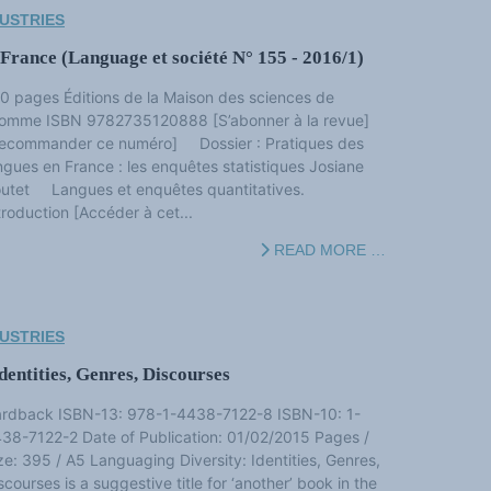
USTRIES
 France (Language et société N° 155 - 2016/1)
0 pages Éditions de la Maison des sciences de
homme ISBN 9782735120888 [S’abonner à la revue]
ecommander ce numéro] Dossier : Pratiques des
ngues en France : les enquêtes statistiques Josiane
utet Langues et enquêtes quantitatives.
troduction [Accéder à cet...
READ MORE …
USTRIES
entities, Genres, Discourses
rdback ISBN-13: 978-1-4438-7122-8 ISBN-10: 1-
38-7122-2 Date of Publication: 01/02/2015 Pages /
ze: 395 / A5 Languaging Diversity: Identities, Genres,
scourses is a suggestive title for ‘another’ book in the