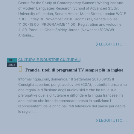
Centre for the Study of Contemporary Women’s Writing Institute
of Modern Languages Research, School of Advanced Study,
University of London, Senate House, Malet Street, London WC1E
7HU Friday 30 November 2018 Room G37, Senate House,
11:00-18:00 PROGRAMME 11:00 Registration and welcome
11:10 Panel 1 – Chair: Shirley Jordan (Newcastle/CCWW)
Antonia...
LEGGI TUTTO …
CULTURA E INDUSTRIE CULTURALI
SET
2016
Francia, titoli di programmi TV sempre più in inglese
Informalingua.com, domenica, 18 Settembre 2016 09:02 Il
Consiglio superiore per gli audiovisivi (CSA), l'autorità transalpina
che regola la diffusione degli audiovisivi e che ha tra la sue
prerogative quella di tutelare e diffondere la lingua francese, ha
annunciato che intende convocare presto in audizione i
rappresentanti delle principali reti televisive del paese per capire
le ragioni...
LEGGI TUTTO …