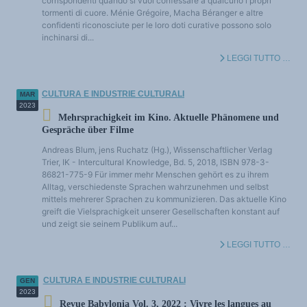
corrispondenti quando si vuol confessare a qualcuno i propri
tormenti di cuore. Ménie Grégoire, Macha Béranger e altre
confidenti riconosciute per le loro doti curative possono solo
inchinarsi di...
LEGGI TUTTO …
CULTURA E INDUSTRIE CULTURALI
MAR
2023
Mehrsprachigkeit im Kino. Aktuelle Phänomene und
Gespräche über Filme
Andreas Blum, jens Ruchatz (Hg.), Wissenschaftlicher Verlag
Trier, IK - Intercultural Knowledge, Bd. 5, 2018, ISBN 978-3-
86821-775-9 Für immer mehr Menschen gehört es zu ihrem
Alltag, verschiedenste Sprachen wahrzunehmen und selbst
mittels mehrerer Sprachen zu kommunizieren. Das aktuelle Kino
greift die Vielsprachigkeit unserer Gesellschaften konstant auf
und zeigt sie seinem Publikum auf...
LEGGI TUTTO …
CULTURA E INDUSTRIE CULTURALI
GEN
2023
Revue Babylonia Vol. 3, 2022 : Vivre les langues au