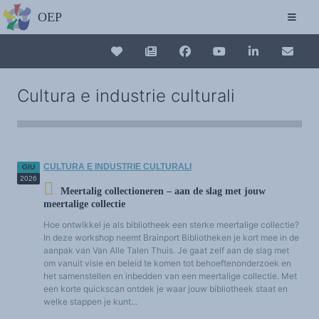
L'OSSERVATORIO
La Carta
Chi siamo ?
Il Progetto
Appoggiare l'OEP
Connessione
Collection plurilinguisme
Agire con l'OEP
Cultura e industrie culturali
Contattare l'OEP
Protezione dei dati personali
La Collection plurilinguisme sur CAIRN (a
LE AZIONI
6a conferenza europea sul plurilinguismo - Invito a presentare documenti -
Cadice, 9-12 novembre 2022
La Lettera dell'OEP
Annuaire des chercheurs
Gli editoriali del OEP
CULTURA E INDUSTRIE CULTURALI
GIU
La piccola libreria dell'OEP
Le Assise europee del Plurilinguismo
2026
Nouveau dictionnaire des anglicismes 
Colloqui di o con l'OEP
Meertalig collectioneren – aan de slag met jouw
Seminari OEP/Partners
meertalige collectie
I comunicati dell'OEP
POLO DI RICERCA
Les Assises européennes du plurilingu
Hoe ontwikkel je als bibliotheek een sterke meertalige collectie?
Colloqui e seminari
In deze workshop neemt Brainport Bibliotheken je kort mee in de
Pubblicazioni
Chiamate di comunicazione
aanpak van Van Alle Talen Thuis. Je gaat zelf aan de slag met
Classificazione tematica
om vanuit visie en beleid te komen tot behoeftenonderzoek en
Elenco di ricercatori e gruppi di ricerca sul plurilinguismo e la diversità linguistica e
het samenstellen en inbedden van een meertalige collectie. Met
culturale
Istituti e centri di ricerca
een korte quickscan ontdek je waar jouw bibliotheek staat en
Database delle Relazioni Internazionali
welke stappen je kunt...
GLI ELEMENTI FONDAMENTALI
Attori del plurilinguismo