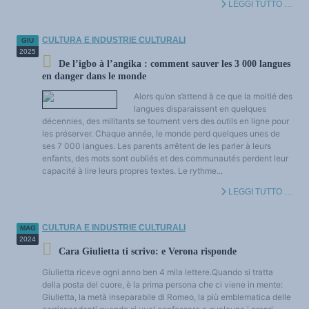
LEGGI TUTTO …
Dinamica delle lingue e pratica linguistica
L'avvenire delle lingue
Lingue e storia
Lingue, scienza e filosofia
CULTURA E INDUSTRIE CULTURALI
GIU
Multilinguismi e plurilinguismi
2025
Politiche e diritti linguistichi
De l’igbo à l’angika : comment sauver les 3 000 langues
Lingue e poteri
en danger dans le monde
Terminologia
Testi di riferimento
DOSSIER TEMATICI
Alors qu’on s’attend à ce que la moitié des
Istruzione e Ricerca
langues disparaissent en quelques
Internazionale
décennies, des militants se tournent vers des outils en ligne pour
Cultura e industrie culturali
les préserver. Chaque année, le monde perd quelques unes de
Economico e sociale
Accesso al dizionario Anglicismi (in costruzione)
ses 7 000 langues. Les parents arrêtent de les parler à leurs
ATTUALITÀ / EVENTI
enfants, des mots sont oubliés et des communautés perdent leur
Attualità
capacité à lire leurs propres textes. Le rythme...
Eventi
Croniche e stati d'animo
LEGGI TUTTO …
Le vittorie del plurilinguismo
Estrati
Anglicismi
CULTURA E INDUSTRIE CULTURALI
MAG
2024
Cara Giulietta ti scrivo: e Verona risponde
Giulietta riceve ogni anno ben 4 mila lettere.Quando si tratta
della posta del cuore, è la prima persona che ci viene in mente:
Giulietta, la metà inseparabile di Romeo, la più emblematica delle