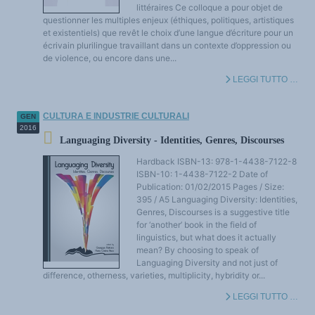
littéraires Ce colloque a pour objet de
questionner les multiples enjeux (éthiques, politiques, artistiques
et existentiels) que revêt le choix d’une langue d’écriture pour un
écrivain plurilingue travaillant dans un contexte d’oppression ou
de violence, ou encore dans une...
LEGGI TUTTO …
CULTURA E INDUSTRIE CULTURALI
GEN
2016
Languaging Diversity - Identities, Genres, Discourses
Hardback ISBN-13: 978-1-4438-7122-8
ISBN-10: 1-4438-7122-2 Date of
Publication: 01/02/2015 Pages / Size:
395 / A5 Languaging Diversity: Identities,
Genres, Discourses is a suggestive title
for ‘another’ book in the field of
linguistics, but what does it actually
mean? By choosing to speak of
Languaging Diversity and not just of
difference, otherness, varieties, multiplicity, hybridity or...
LEGGI TUTTO …