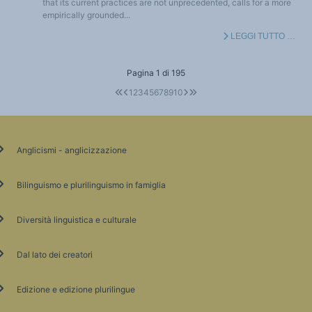
that its current practices are not unprecedented, calls for a more
empirically grounded...
LEGGI TUTTO …
Pagina 1 di 195
1
2
3
4
5
6
7
8
9
10
Anglicismi - anglicizzazione
Bilinguismo e plurilinguismo in famiglia
Diversità linguistica e culturale
Dal lato dei creatori
Edizione e edizione plurilingue