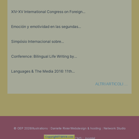
XIV-XV International Congress on Foreign...
Emoción y emotividad en las segundas...
Simpósio Internacional sobre...
Conference: Bilingual Life Writing by...
Languages & The Media 2016: 11th...
ALTRI ARTICOLI …
© OEP 2026
Illustrations : Danielle Rivier
Webdesign & hosting :
Network Studio
CMS :
Joomla!