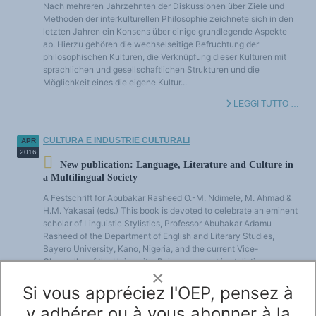
Nach mehreren Jahrzehnten der Diskussionen über Ziele und
Methoden der interkulturellen Philosophie zeichnete sich in den
letzten Jahren ein Konsens über einige grundlegende Aspekte
ab. Hierzu gehören die wechselseitige Befruchtung der
philosophischen Kulturen, die Verknüpfung dieser Kulturen mit
sprachlichen und gesellschaftlichen Strukturen und die
Möglichkeit eines die eigene Kultur...
LEGGI TUTTO …
CULTURA E INDUSTRIE CULTURALI
APR
2016
New publication: Language, Literature and Culture in
a Multilingual Society
A Festschrift for Abubakar Rasheed O.-M. Ndimele, M. Ahmad &
H.M. Yakasai (eds.) This book is devoted to celebrate an eminent
scholar of Linguistic Stylistics, Professor Abubakar Adamu
Rasheed of the Department of English and Literary Studies,
Bayero University, Kano, Nigeria, and the current Vice-
Chancellor of the University. Being an expert in stylistics,
×
discourse linguistics, systemic...
Si vous appréciez l'OEP, pensez à
LEGGI TUTTO …
y adhérer ou à vous abonner à la