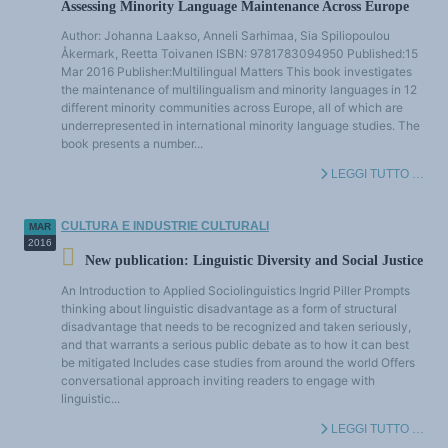
Assessing Minority Language Maintenance Across Europe
Author: Johanna Laakso, Anneli Sarhimaa, Sia Spiliopoulou
Åkermark, Reetta Toivanen ISBN: 9781783094950 Published:15
Mar 2016 Publisher:Multilingual Matters This book investigates
the maintenance of multilingualism and minority languages in 12
different minority communities across Europe, all of which are
underrepresented in international minority language studies. The
book presents a number...
LEGGI TUTTO …
CULTURA E INDUSTRIE CULTURALI
MAR
2016
New publication: Linguistic Diversity and Social Justice
An Introduction to Applied Sociolinguistics Ingrid Piller Prompts
thinking about linguistic disadvantage as a form of structural
disadvantage that needs to be recognized and taken seriously,
and that warrants a serious public debate as to how it can best
be mitigated Includes case studies from around the world Offers
conversational approach inviting readers to engage with
linguistic...
LEGGI TUTTO …