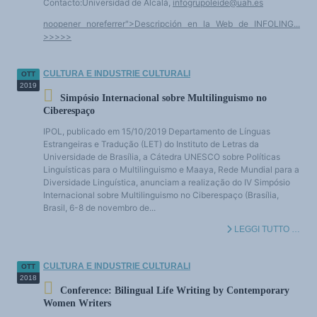
Contacto:Universidad de Alcalá,
infogrupoleide@uah.es
noopener noreferrer">Descripción en la Web de INFOLING...
>>>>>
CULTURA E INDUSTRIE CULTURALI
OTT
2019
Simpósio Internacional sobre Multilinguismo no
Ciberespaço
IPOL, publicado em 15/10/2019 Departamento de Línguas
Estrangeiras e Tradução (LET) do Instituto de Letras da
Universidade de Brasília, a Cátedra UNESCO sobre Políticas
Linguísticas para o Multilinguismo e Maaya, Rede Mundial para a
Diversidade Linguística, anunciam a realização do IV Simpósio
Internacional sobre Multilinguismo no Ciberespaço (Brasília,
Brasil, 6-8 de novembro de...
LEGGI TUTTO …
CULTURA E INDUSTRIE CULTURALI
OTT
2018
Conference: Bilingual Life Writing by Contemporary
Women Writers