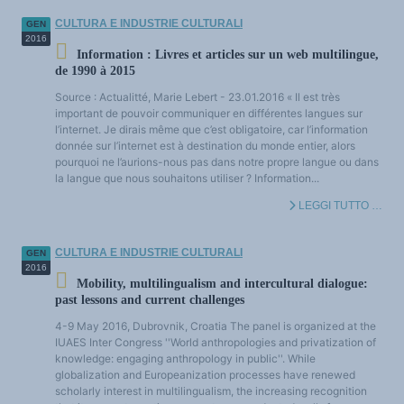
CULTURA E INDUSTRIE CULTURALI
GEN
2016
Information : Livres et articles sur un web multilingue,
de 1990 à 2015
Source : Actualitté, Marie Lebert - 23.01.2016 « Il est très
important de pouvoir communiquer en différentes langues sur
l’internet. Je dirais même que c’est obligatoire, car l’information
donnée sur l’internet est à destination du monde entier, alors
pourquoi ne l’aurions-nous pas dans notre propre langue ou dans
la langue que nous souhaitons utiliser ? Information...
LEGGI TUTTO …
CULTURA E INDUSTRIE CULTURALI
GEN
2016
Mobility, multilingualism and intercultural dialogue:
past lessons and current challenges
4-9 May 2016, Dubrovnik, Croatia The panel is organized at the
IUAES Inter Congress ''World anthropologies and privatization of
knowledge: engaging anthropology in public''. While
globalization and Europeanization processes have renewed
scholarly interest in multilingualism, the increasing recognition