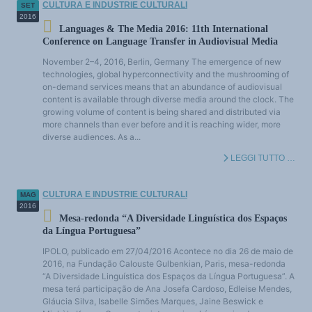
CULTURA E INDUSTRIE CULTURALI
SET
2016
Languages & The Media 2016: 11th International
Conference on Language Transfer in Audiovisual Media
November 2–4, 2016, Berlin, Germany The emergence of new
technologies, global hyperconnectivity and the mushrooming of
on-demand services means that an abundance of audiovisual
content is available through diverse media around the clock. The
growing volume of content is being shared and distributed via
more channels than ever before and it is reaching wider, more
diverse audiences. As a...
LEGGI TUTTO …
CULTURA E INDUSTRIE CULTURALI
MAG
2016
Mesa-redonda “A Diversidade Linguística dos Espaços
da Língua Portuguesa”
IPOLO, publicado em 27/04/2016 Acontece no dia 26 de maio de
2016, na Fundação Calouste Gulbenkian, Paris, mesa-redonda
“A Diversidade Linguística dos Espaços da Língua Portuguesa”. A
mesa terá participação de Ana Josefa Cardoso, Edleise Mendes,
Gláucia Silva, Isabelle Simões Marques, Jaine Beswick e