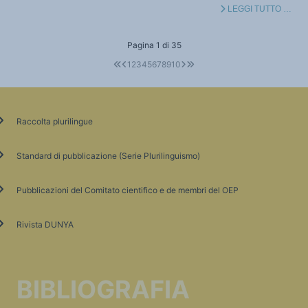
LEGGI TUTTO …
Pagina 1 di 35
1
2
3
4
5
6
7
8
9
10
Raccolta plurilingue
Standard di pubblicazione (Serie Plurilinguismo)
Pubblicazioni del Comitato cientifico e de membri del OEP
Rivista DUNYA
BIBLIOGRAFIA