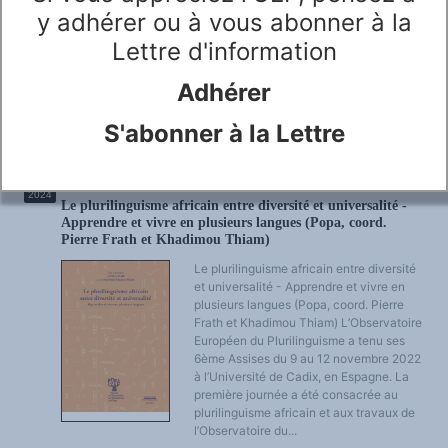
c'est-à-dire celle de la pluralité des
y adhérer ou à vous abonner à la
façons de parler et de voir le monde, est
la pierre angulaire de tout projet
Lettre d'information
véritablement européen. L'ingénieur-
manager de demain travaillera, qu'il le veuille ou non, dans un
Adhérer
cadre européen. Ce cadre est historiquement fixé et...
S'abonner à la Lettre
LEGGI TUTTO …
RACCOLTA PLURILINGUE E PUBBLICAZIONI DEI PARTNER
OTT
2024
Le plurilinguisme africain entre diversité et universalité -
Apprendre et vivre en plusieurs langues (Popa, coord.
Pierre Frath et Khadimou Thiam)
Le plurilinguisme africain entre diversité
et universalité - Apprendre et vivre en
plusieurs langues (Popa, coord. Pierre
Frath et Khadimou Thiam) L’Observatoire
Européen du Plurilinguisme a tenu ses
6ème Assises du 9 au 12 novembre 2022
à l’Université de Cadix, en Espagne. La
première journée a été consacrée au
plurilinguisme africain et aux travaux de
l’Observatoire du...