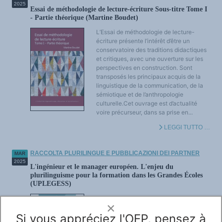
2025
Essai de méthodologie de lecture-écriture Sous-titre Tome I
- Partie théorique (Martine Boudet)
L’Essai de méthodologie de lecture-
écriture présente l’intérêt d’être un
conservatoire des traditions didactiques
et critiques, avec une ouverture sur les
perspectives en construction. Sont
transposés les principaux acquis de la
linguistique de la communication, de la
sémiotique et de l’anthropologie
culturelle.Cet ouvrage est d’actualité
voire précurseur, dans sa prise en...
LEGGI TUTTO …
RACCOLTA PLURILINGUE E PUBBLICAZIONI DEI PARTNER
MAR
2025
L'ingénieur et le manager européen. L'enjeu du
plurilinguisme pour la formation dans les Grandes Écoles
(UPLEGESS)
Presses De L'ecole Nationale Des Ponts
×
Et Chaussees, 252 p. Les auteurs partent
Si vous appréciez l'OEP, pensez à
du principe que la question des langues,