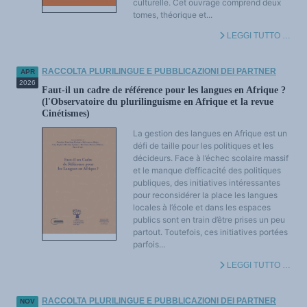
culturelle. Cet ouvrage comprend deux
Dinamica delle lingue e pratica linguistica
tomes, théorique et...
L'avvenire delle lingue
Lingue e storia
LEGGI TUTTO …
Lingue, scienza e filosofia
Multilinguismi e plurilinguismi
Politiche e diritti linguistichi
Lingue e poteri
RACCOLTA PLURILINGUE E PUBBLICAZIONI DEI PARTNER
APR
Terminologia
2026
Testi di riferimento
Faut-il un cadre de référence pour les langues en Afrique ?
DOSSIER TEMATICI
(l'Observatoire du plurilinguisme en Afrique et la revue
Istruzione e Ricerca
Cinétismes)
Internazionale
Cultura e industrie culturali
La gestion des langues en Afrique est un
Economico e sociale
Accesso al dizionario Anglicismi (in costruzione)
défi de taille pour les politiques et les
ATTUALITÀ / EVENTI
décideurs. Face à l’échec scolaire massif
Attualità
et le manque d’efficacité des politiques
Eventi
Croniche e stati d'animo
publiques, des initiatives intéressantes
Le vittorie del plurilinguismo
pour reconsidérer la place les langues
Estrati
locales à l’école et dans les espaces
Anglicismi
publics sont en train d’être prises un peu
partout. Toutefois, ces initiatives portées
parfois...
LEGGI TUTTO …
RACCOLTA PLURILINGUE E PUBBLICAZIONI DEI PARTNER
NOV