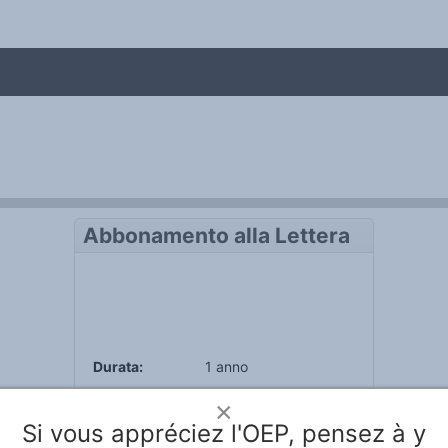
enti - Cadice, 9-12 novembre 2022
Abbonamento alla Lettera
Durata:
1 anno
Prezzo:
5,00€
×
inguistica e culturale
Si vous appréciez l'OEP, pensez à y