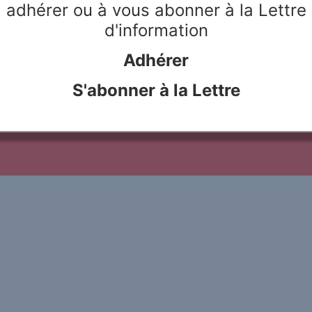
adhérer ou à vous abonner à la Lettre
ISCRIVITI
d'information
Adhérer
S'abonner à la Lettre
llustrations : Danielle Rivier
Webdesign & hosting :
Network Studio