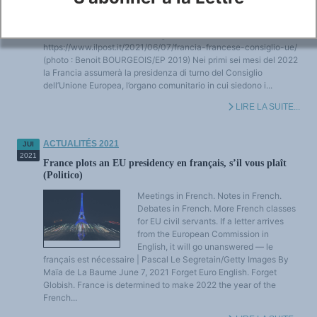
presidenza di turno del Consiglio dell'UE
per promuoverne un ritorno, a discapito
dell'inglese
https://www.ilpost.it/2021/06/07/francia-francese-consiglio-ue/
(photo : Benoit BOURGEOIS/EP 2019) Nei primi sei mesi del 2022
la Francia assumerà la presidenza di turno del Consiglio
dell’Unione Europea, l’organo comunitario in cui siedono i...
LIRE LA SUITE...
ACTUALITÉS 2021
JUI
2021
France plots an EU presidency en français, s’il vous plaît
(Politico)
Meetings in French. Notes in French.
Debates in French. More French classes
for EU civil servants. If a letter arrives
from the European Commission in
English, it will go unanswered — le
français est nécessaire | Pascal Le Segretain/Getty Images By
Maïa de La Baume June 7, 2021 Forget Euro English. Forget
Globish. France is determined to make 2022 the year of the
French...