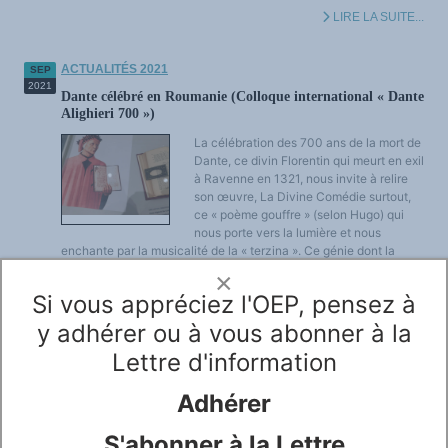
LES FONDAMENTAUX
LIRE LA SUITE...
Les acteurs du plurilinguisme
Langues et géopolitique - L'avenir des langues
Multilinguismes et plurilinguismes
Politiques et droits linguistiques
ACTUALITÉS 2021
SEP
Dynamique des langues
2021
Dante célébré en Roumanie (Colloque international « Dante
Langues et histoire
Langues, sciences et philosophie
Alighieri 700 »)
Science ouverte
Langues et pouvoirs
La célébration des 700 ans de la mort de
Terminologie
Dante, ce divin Florentin qui meurt en exil
Textes de référence
à Ravenne en 1321, nous invite à relire
DOSSIERS THÉMATIQUES
Education et recherche
son œuvre, La Divine Comédie surtout,
Culture et industries culturelles
ce « poème gouffre » (selon Hugo) qui
Economique et social
nous porte vers la lumière et nous
International
enchante par la musicalité de la « terzina ». Ce génie dont la
Accès au dictionnaire des anglicismes
Accéder à la plateforme pour la traduction (en construction)
gloire affronte le temps est célébré aussi en Roumanie, qui
×
Accès à la banque de données Relations internationales
s’inscrit parmi les...
Accéder au site de l'OPA (Observatoire du plurilinguisme en Afrique)
Si vous appréciez l'OEP, pensez à
ACTUALITÉS/EVENEMENTS
LIRE LA SUITE...
Actualités
y adhérer ou à vous abonner à la
Manifestations
Les victoires du plurilinguisme
Lettre d'information
Chroniques et humeurs
ACTUALITÉS 2021
JUI
Courrier des lecteurs
2021
Morceaux choisis
La Francia vorrebbe che l’Unione Europea usasse di più il
Adhérer
Annonces
francese
Anglicismes-anglicisation
Humour et plurilinguisme
S'abonner à la Lettre
Politico racconta che userà la prossima