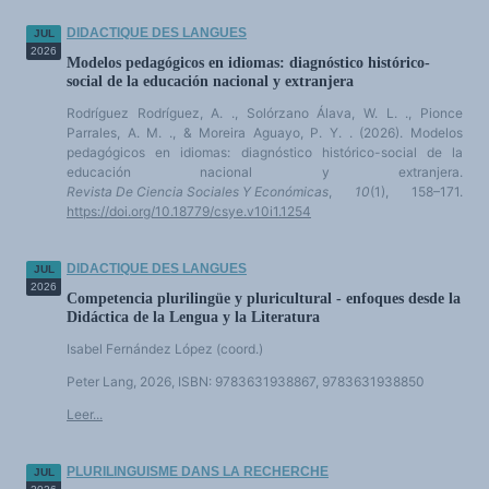
DIDACTIQUE DES LANGUES
JUL
2026
Modelos pedagógicos en idiomas: diagnóstico histórico-
social de la educación nacional y extranjera
Rodríguez Rodríguez, A. ., Solórzano Álava, W. L. ., Pionce
Parrales, A. M. ., & Moreira Aguayo, P. Y. . (2026). Modelos
pedagógicos en idiomas: diagnóstico histórico-social de la
educación nacional y extranjera.
Revista De Ciencia Sociales Y Económicas
,
10
(1), 158–171.
https://doi.org/10.18779/csye.v10i1.1254
DIDACTIQUE DES LANGUES
JUL
2026
Competencia plurilingüe y pluricultural - enfoques desde la
Didáctica de la Lengua y la Literatura
Isabel Fernández López (
coord.
)
Peter Lang, 2026,
ISBN
: 9783631938867, 9783631938850
Leer...
PLURILINGUISME DANS LA RECHERCHE
JUL