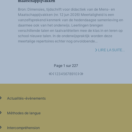
maatschappijvakken
Bron: Dimensies, tijdschrift voor didactiek van de Mens- en
Maatschappijvakken (nr. 12 jun 2026) Meertaligheid is een
vanzelfsprekend kenmerk van de hedendaagse samenleving en
daarmee ook van het onderwijs. Leerlingen brengen
verschillende talen en taalvariëteiten mee de klas in en leren op
school nieuwe talen. In de onderwijspraktijk worden deze
meertalige repertoires echter nog onvoldoende...
LIRE LA SUITE...
Page 1 sur 227
1
2
3
4
5
6
7
8
9
10
Actualités-évènements
Méthodes de langue
Intercompréhension