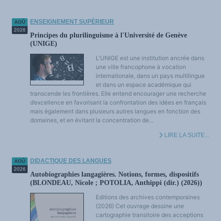
LES FONDAMENTAUX
Les acteurs du plurilinguisme
Langues et géopolitique - L'avenir des langues
ENSEIGNEMENT SUPÉRIEUR
AOÛ
Multilinguismes et plurilinguismes
2026
Politiques et droits linguistiques
Principes du plurilinguisme à l'Université de Genève
Dynamique des langues
(UNIGE)
Langues et histoire
Langues, sciences et philosophie
L'UNIGE est une institution ancrée dans
Science ouverte
une ville francophone à vocation
Langues et pouvoirs
Terminologie
internationale, dans un pays multilingue
Textes de référence
et dans un espace académique qui
DOSSIERS THÉMATIQUES
transcende les frontières. Elle entend encourager une recherche
Education et recherche
d’excellence en favorisant la confrontation des idées en français
Culture et industries culturelles
Economique et social
mais également dans plusieurs autres langues en fonction des
International
domaines, et en évitant la concentration de...
Accès au dictionnaire des anglicismes
Accéder à la plateforme pour la traduction (en construction)
LIRE LA SUITE...
Accès à la banque de données Relations internationales
Accéder au site de l'OPA (Observatoire du plurilinguisme en Afrique)
ACTUALITÉS/EVENEMENTS
Actualités
DIDACTIQUE DES LANGUES
AOÛ
Manifestations
2026
Les victoires du plurilinguisme
Autobiographies langagières. Notions, formes, dispositifs
Chroniques et humeurs
(BLONDEAU, Nicole ; POTOLIA, Anthippi (dir.) (2026))
Courrier des lecteurs
Morceaux choisis
Editions des archives contemporaines
Annonces
(2026) Cet ouvrage dessine une
Anglicismes-anglicisation
Humour et plurilinguisme
cartographie transitoire des acceptions