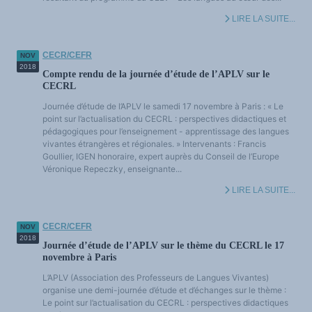
LES FONDAMENTAUX
Les acteurs du plurilinguisme
LIRE LA SUITE...
Langues et géopolitique - L'avenir des langues
Multilinguismes et plurilinguismes
Politiques et droits linguistiques
CECR/CEFR
NOV
Dynamique des langues
Langues et histoire
2018
Compte rendu de la journée d’étude de l’APLV sur le
Langues, sciences et philosophie
CECRL
Science ouverte
Langues et pouvoirs
Journée d’étude de l’APLV le samedi 17 novembre à Paris : « Le
Terminologie
Textes de référence
point sur l’actualisation du CECRL : perspectives didactiques et
DOSSIERS THÉMATIQUES
pédagogiques pour l’enseignement - apprentissage des langues
Education et recherche
vivantes étrangères et régionales. » Intervenants : Francis
Culture et industries culturelles
Economique et social
Goullier, IGEN honoraire, expert auprès du Conseil de l’Europe
International
Véronique Repeczky, enseignante...
Accès au dictionnaire des anglicismes
Accéder à la plateforme pour la traduction (en construction)
LIRE LA SUITE...
Accès à la banque de données Relations internationales
Accéder au site de l'OPA (Observatoire du plurilinguisme en Afrique)
ACTUALITÉS/EVENEMENTS
Actualités
CECR/CEFR
NOV
Manifestations
2018
Les victoires du plurilinguisme
Journée d’étude de l’APLV sur le thème du CECRL le 17
Chroniques et humeurs
novembre à Paris
Courrier des lecteurs
Morceaux choisis
L’APLV (Association des Professeurs de Langues Vivantes)
Annonces
organise une demi-journée d’étude et d’échanges sur le thème :
Anglicismes-anglicisation
Humour et plurilinguisme
Le point sur l’actualisation du CECRL : perspectives didactiques