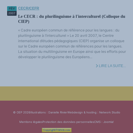
CECR/CEFR
FÉV
2007
Le CECR : du plurilinguisme à l'interculturel (Colloque du
CIEP)
« Cadre européen commun de référence pour les langues : du
plurilinguisme à l’interculturel » Le 20 avril 2007, le Centre
international d’études pédagogiques (CIEP) organise un colloque
sur le Cadre européen commun de références pour les langues.
La situation du multilinguisme en Europe ainsi que les efforts pour
développer le plurilinguisme des Européens...
LIRE LA SUITE...
© OEP 2026
Illustrations : Danielle Rivier
Webdesign & hosting :
Network Studio
Mentions légales
Protection des données personnelles
CMS :
Joomla!