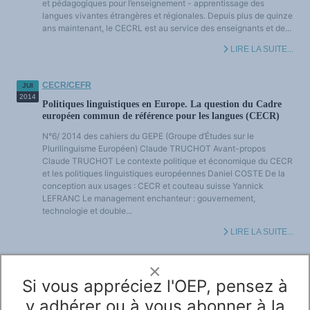
et pédagogiques pour l’enseignement - apprentissage des
langues vivantes étrangères et régionales. Depuis plus de quinze
ans maintenant, le CECRL est au service des enseignants et de...
LIRE LA SUITE...
CECR/CEFR
JUI
2014
Politiques linguistiques en Europe. La question du Cadre
européen commun de référence pour les langues (CECR)
N°6/ 2014 des cahiers du GEPE (Groupe d’Études sur le
Plurilinguisme Européen) Claude TRUCHOT Avant-propos
Claude TRUCHOT Le contexte politique et économique du CECR
et les politiques linguistiques européennes Daniel COSTE De la
conception aux usages : CECR et couteau suisse Yannick
LEFRANC Le management enchanteur : gouvernement,
technologie et double...
LIRE LA SUITE...
×
CECR/CEFR
AVR
2012
Si vous appréciez l'OEP, pensez à
Les Langues Modernes n°1/2012 : « Évaluer avec le CECRL
»
y adhérer ou à vous abonner à la