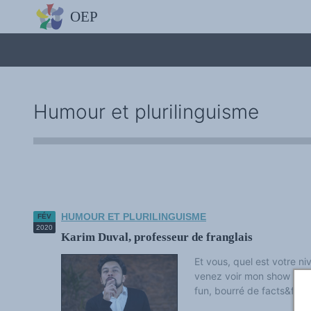
L'OBSERVATOIRE
Découvrez le site avec Mistral IA, Deepseek, ChatGPT, etc.
La Charte européenne du plurilinguisme
Qui sommes-nous ?
Le projet
Soutenir l'OEP
Agir avec l'OEP
Humour et plurilinguisme
Contacter l'OEP
Proposer une action
Demander un stage
Régles de confidentialité
LES ACTIONS
Colloques de ou avec l'OEP
La Lettre de l'OEP
Les éditos de l'OEP
La petite librairie de l'OEP
Collection Plurilinguisme
HUMOUR ET PLURILINGUISME
FÉV
L'annuaire des chercheurs et équipes de recherche sur le plurilinguis
2020
Karim Duval, professeur de franglais
Les séminaires en partenariat
Les Assises
Une cagnotte pour installer le plurilinguisme à l'université
Et vous, quel est votre ni
PÔLE RECHERCHE
venez voir mon show sur les
Bibliographie
fun, bourré de facts&figure
Colloques et séminaires
Appels à communication ou projet