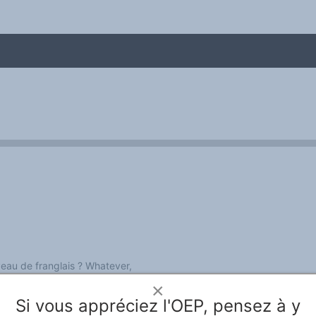
me
veau de franglais ? Whatever,
 millenials. Il paraît que c'est
×
s tout en restant chill.
Si vous appréciez l'OEP, pensez à y