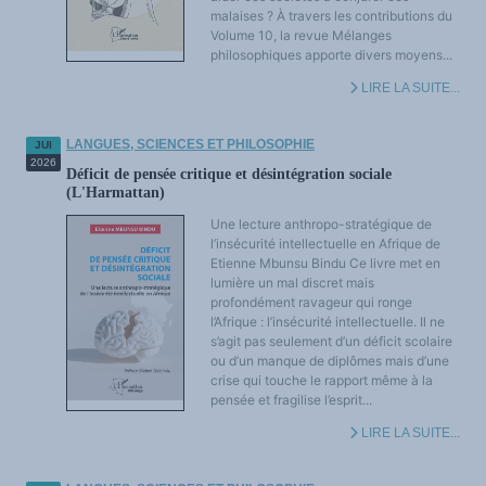
LES FONDAMENTAUX
malaises ? À travers les contributions du
Les acteurs du plurilinguisme
Volume 10, la revue Mélanges
Langues et géopolitique - L'avenir des langues
philosophiques apporte divers moyens...
Multilinguismes et plurilinguismes
Politiques et droits linguistiques
LIRE LA SUITE...
Dynamique des langues
Langues et histoire
Langues, sciences et philosophie
Science ouverte
LANGUES, SCIENCES ET PHILOSOPHIE
JUI
Langues et pouvoirs
2026
Terminologie
Déficit de pensée critique et désintégration sociale
Textes de référence
(L'Harmattan)
DOSSIERS THÉMATIQUES
Education et recherche
Une lecture anthropo-stratégique de
Culture et industries culturelles
Economique et social
l’insécurité intellectuelle en Afrique de
International
Etienne Mbunsu Bindu Ce livre met en
Accès au dictionnaire des anglicismes
lumière un mal discret mais
Accéder à la plateforme pour la traduction (en construction)
profondément ravageur qui ronge
Accès à la banque de données Relations internationales
Accéder au site de l'OPA (Observatoire du plurilinguisme en Afrique)
l’Afrique : l’insécurité intellectuelle. Il ne
ACTUALITÉS/EVENEMENTS
s’agit pas seulement d’un déficit scolaire
Actualités
ou d’un manque de diplômes mais d’une
Manifestations
Les victoires du plurilinguisme
crise qui touche le rapport même à la
Chroniques et humeurs
pensée et fragilise l’esprit...
Courrier des lecteurs
Morceaux choisis
LIRE LA SUITE...
Annonces
Anglicismes-anglicisation
Humour et plurilinguisme