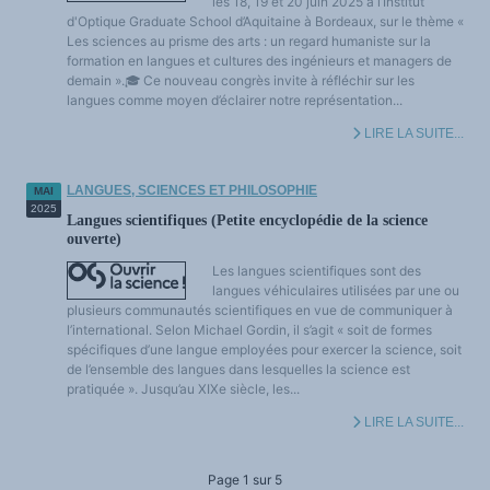
les 18, 19 et 20 juin 2025 à l’Institut
d'Optique Graduate School d’Aquitaine à Bordeaux, sur le thème «
Les sciences au prisme des arts : un regard humaniste sur la
formation en langues et cultures des ingénieurs et managers de
demain ».🎓 Ce nouveau congrès invite à réfléchir sur les
langues comme moyen d’éclairer notre représentation...
LIRE LA SUITE...
LANGUES, SCIENCES ET PHILOSOPHIE
MAI
2025
Langues scientifiques (Petite encyclopédie de la science
ouverte)
Les langues scientifiques sont des
langues véhiculaires utilisées par une ou
plusieurs communautés scientifiques en vue de communiquer à
l’international. Selon Michael Gordin, il s’agit « soit de formes
spécifiques d’une langue employées pour exercer la science, soit
de l’ensemble des langues dans lesquelles la science est
pratiquée ». Jusqu’au XIXe siècle, les...
LIRE LA SUITE...
Page 1 sur 5