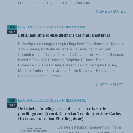
ricerca scientifica, gli autori e le autrici che...
LIRE LA SUITE...
LANGUES, SCIENCES ET PHILOSOPHIE
SEP
2025
Plurilinguisme et enseignement des mathématiques
Didactique des langues et plurilinguisme Contributeurs : Myriam
Abou-Samra, Nathalie Auger, Céline Beaugrand, Michel
Candelier, Julie Candy, Alexandre Cavalcante, Aurélie Chesnais,
Isabelle Cros, Jim Cummins, Delphine D’Hondt, Fanny
Dureysseix, Pierre Escudé, Laurent Gajo, Christophe Hache,
Martine Jaubert, Émile Jenny, Émilie Kasazian, Emmanuelle Le
Pichon-Vorstman, Jérémie...
LIRE LA SUITE...
LANGUES, SCIENCES ET PHILOSOPHIE
SEP
2025
De Babel à l'intelligence artificielle - Ecrits sur le
plurilinguisme (coord. Christian Tremblay et José Carlos
Herreras, Collection Plurilinguisme)
Ce livre est l'aboutissement d'un travail
de 20 ans de l'Observatoire européen du