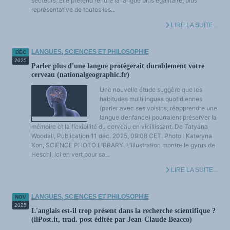
secteurs. Elle prétend rendre la langue plus égalitaire, plus
représentative de toutes les...
LIRE LA SUITE...
LANGUES, SCIENCES ET PHILOSOPHIE
DÉC
2025
Parler plus d'une langue protègerait durablement votre
cerveau (nationalgeographic.fr)
Une nouvelle étude suggère que les
habitudes multilingues quotidiennes
(parler avec ses voisins, réapprendre une
langue d’enfance) pourraient préserver la
mémoire et la flexibilité du cerveau en vieillissant. De Tatyana
Woodall, Publication 11 déc. 2025, 09:08 CET. Photo : Kateryna
Kon, SCIENCE PHOTO LIBRARY. L'illustration montre le gyrus de
Heschl, ici en vert pour sa...
LIRE LA SUITE...
LANGUES, SCIENCES ET PHILOSOPHIE
NOV
2025
L'anglais est-il trop présent dans la recherche scientifique ?
(ilPost.it, trad. post éditée par Jean-Claude Beacco)