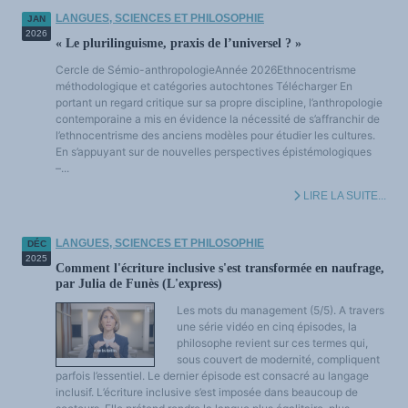
LANGUES, SCIENCES ET PHILOSOPHIE
JAN
2026
« Le plurilinguisme, praxis de l’universel ? »
Cercle de Sémio-anthropologieAnnée 2026Ethnocentrisme
méthodologique et catégories autochtones Télécharger En
portant un regard critique sur sa propre discipline, l’anthropologie
contemporaine a mis en évidence la nécessité de s’affranchir de
l’ethnocentrisme des anciens modèles pour étudier les cultures.
En s’appuyant sur de nouvelles perspectives épistémologiques
–...
LIRE LA SUITE...
LANGUES, SCIENCES ET PHILOSOPHIE
DÉC
2025
Comment l'écriture inclusive s'est transformée en naufrage,
par Julia de Funès (L'express)
Les mots du management (5/5). A travers
une série vidéo en cinq épisodes, la
philosophe revient sur ces termes qui,
sous couvert de modernité, compliquent
parfois l’essentiel. Le dernier épisode est consacré au langage
inclusif. L’écriture inclusive s’est imposée dans beaucoup de