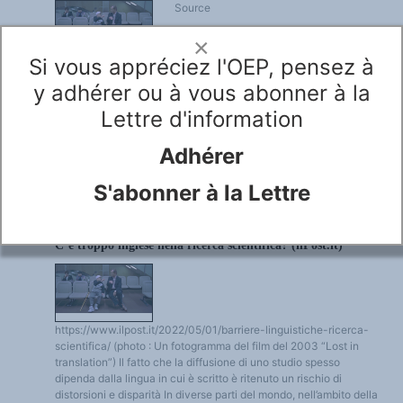
Source
×
Si vous appréciez l'OEP, pensez à
: https://www.ilpost.it/2022/05/01/barriere-linguistiche-ricerca-
scientifica/ Traduction post éditée de JCB Article publié dans Il
y adhérer ou à vous abonner à la
Post (Italie) le 13 novembre 2025 L'anglais est-il trop présent
Lettre d'information
dans la recherche scientifique ? Le fait que la diffusion d'une
recherche dépende souvent de la langue dans laquelle elle est
rédigée est considéré comme un risque de biais...
Adhérer
LIRE LA SUITE...
S'abonner à la Lettre
LANGUES, SCIENCES ET PHILOSOPHIE
NOV
2025
C’è troppo inglese nella ricerca scientifica? (ilPost.it)
https://www.ilpost.it/2022/05/01/barriere-linguistiche-ricerca-
scientifica/ (photo : Un fotogramma del film del 2003 “Lost in
translation”) Il fatto che la diffusione di uno studio spesso
dipenda dalla lingua in cui è scritto è ritenuto un rischio di
distorsioni e disparità In diverse parti del mondo, nell’ambito della