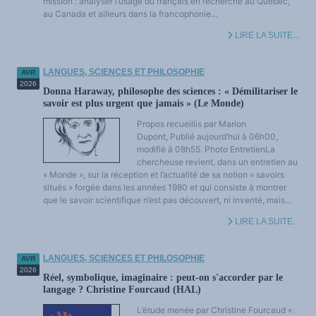
mission : analyser l’usage du français en recherche au Québec,
au Canada et ailleurs dans la francophonie...
LIRE LA SUITE...
LANGUES, SCIENCES ET PHILOSOPHIE
AVR
2026
Donna Haraway, philosophe des sciences : « Démilitariser le
savoir est plus urgent que jamais » (Le Monde)
Propos recueillis par Marion
Dupont, Publié aujourd’hui à 06h00,
modifié à 08h55. Photo EntretienLa
chercheuse revient, dans un entretien au
« Monde », sur la réception et l’actualité de sa notion « savoirs
situés » forgée dans les années 1980 et qui consiste à montrer
que le savoir scientifique n’est pas découvert, ni inventé, mais...
LIRE LA SUITE...
LANGUES, SCIENCES ET PHILOSOPHIE
AVR
2026
Réel, symbolique, imaginaire : peut-on s'accorder par le
langage ? Christine Fourcaud (HAL)
L’étude menée par Christine Fourcaud «