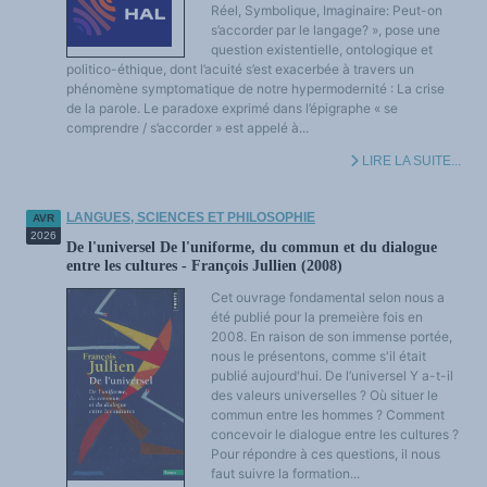
Réel, Symbolique, Imaginaire: Peut-on
s’accorder par le langage? », pose une
question existentielle, ontologique et
politico-éthique, dont l’acuité s’est exacerbée à travers un
phénomène symptomatique de notre hypermodernité : La crise
de la parole. Le paradoxe exprimé dans l’épigraphe « se
comprendre / s’accorder » est appelé à...
LIRE LA SUITE...
LANGUES, SCIENCES ET PHILOSOPHIE
AVR
2026
De l'universel De l'uniforme, du commun et du dialogue
entre les cultures - François Jullien (2008)
Cet ouvrage fondamental selon nous a
été publié pour la premeière fois en
2008. En raison de son immense portée,
nous le présentons, comme s'il était
publié aujourd'hui. De l’universel Y a-t-il
des valeurs universelles ? Où situer le
commun entre les hommes ? Comment
concevoir le dialogue entre les cultures ?
Pour répondre à ces questions, il nous
faut suivre la formation...