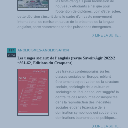
les tests d’anglais pour l’admission de
nouveaux étudiants ainsi que pour
l’obtention de diplômes. Loin d’être isolée,
cette décision s’inscrit dans le cadre d’un vaste mouvement
international de remise en cause de la présence de la langue
anglaise, porté notamment par des puissances émergentes...
LIRE LA SUITE...
ANGLICISMES-ANGLICISATION
SEP
2024
Les usages sociaux de l’anglais (revue Savoir/Agir 2022/2
n°61-62, Editions du Croquant)
Les travaux contemporains sur les
classes sociales en Europe, mêlant
étroitement objectivation de la structure
sociale, sociologie de la culture et
sociologie de l’éducation, ont suggéré la
centralité des ressources cosmopolites
dans la reproduction des inégalités
sociales et dans l’exercice de la
domination symbolique qui soutient les
dominations économique et politique....
LIRE LA SUITE...