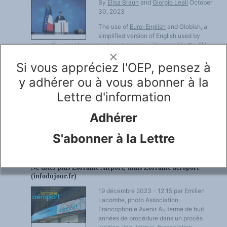
By
Elisa Braun
and
Giorgio Leali
October
30, 2023
The use of
Euro-English
and Globish, a
simplified version of English used by
non-native speakers, may have become widespread in the EU,
×
but France has never given up hope of Brussels bureaucrats
speaking French.
Si vous appréciez l'OEP, pensez à
On the contrary, Paris is now attacking the bloc for hiring some
y adhérer ou à vous abonner à la
new employees based on assessments conducted in English.
Lettre d'information
Read more...
Adhérer
S'abonner à la Lettre
ANGLICISMES-ANGLICISATION
DÉC
2023
Ne dites plus Lorraine Airport, mais Lorraine aéroport
(infodujour.fr)
19 décembre 2023 - 12:15 par Emilien
Lacombe, photo Association
Francophonie Avenir Au terme de huit
années de procédure dans un procès