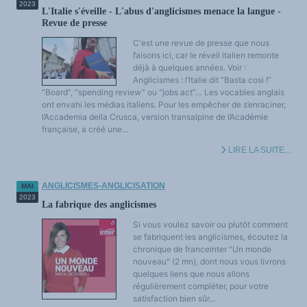
2023
L'Italie s'éveille - L'abus d'anglicismes menace la langue -
Revue de presse
C'est une revue de presse que nous
faisons ici, car le réveil italien remonte
déjà à quelques années. Voir :
Anglicismes : l’Italie dit “Basta cosi !”
“Board”, “spending review” ou “jobs act”… Les vocables anglais
ont envahi les médias italiens. Pour les empêcher de s’enraciner,
l’Accademia della Crusca, version transalpine de l’Académie
française, a créé une...
LIRE LA SUITE...
ANGLICISMES-ANGLICISATION
MAI
2023
La fabrique des anglicismes
Si vous voulez savoir ou plutôt comment
se fabriquent les anglicismes, écoutez la
chronique de franceinter "Un monde
nouveau" (2 mn), dont nous vous livrons
quelques liens que nous allons
régulièrement compléter, pour votre
satisfaction bien sûr...