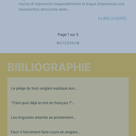
rischia di impoverire irreparabilmente la lingua (imponendo una
metamorfosi strisciante della...
LIRE LA SUITE...
Page 1 sur 5
1
2
3
4
5
BIBLIOGRAPHIE
Le piège du tout-anglais expliqué aux...
"C’est quoi déjà le mot en français ?"...
Les linguistes atterrés se prosternent...
Faut-il forcément faire cours en anglais...