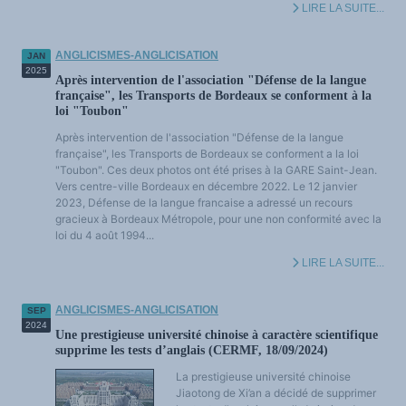
LIRE LA SUITE...
LES FONDAMENTAUX
Les acteurs du plurilinguisme
Langues et géopolitique - L'avenir des langues
Multilinguismes et plurilinguismes
ANGLICISMES-ANGLICISATION
JAN
Politiques et droits linguistiques
2025
Dynamique des langues
Après intervention de l'association "Défense de la langue
Langues et histoire
française", les Transports de Bordeaux se conforment à la
Langues, sciences et philosophie
loi "Toubon"
Science ouverte
Langues et pouvoirs
Après intervention de l'association "Défense de la langue
Terminologie
Textes de référence
française", les Transports de Bordeaux se conforment a la loi
DOSSIERS THÉMATIQUES
"Toubon". Ces deux photos ont été prises à la GARE Saint-Jean.
Education et recherche
Vers centre-ville Bordeaux en décembre 2022. Le 12 janvier
Culture et industries culturelles
Economique et social
2023, Défense de la langue francaise a adressé un recours
International
gracieux à Bordeaux Métropole, pour une non conformité avec la
Accès au dictionnaire des anglicismes
loi du 4 août 1994...
Accéder à la plateforme pour la traduction (en construction)
Accès à la banque de données Relations internationales
LIRE LA SUITE...
Accéder au site de l'OPA (Observatoire du plurilinguisme en Afrique)
ACTUALITÉS/EVENEMENTS
Actualités
Manifestations
ANGLICISMES-ANGLICISATION
SEP
Les victoires du plurilinguisme
2024
Chroniques et humeurs
Une prestigieuse université chinoise à caractère scientifique
Courrier des lecteurs
supprime les tests d’anglais (CERMF, 18/09/2024)
Morceaux choisis
Annonces
La prestigieuse université chinoise
Anglicismes-anglicisation
Humour et plurilinguisme
Jiaotong de Xi’an a décidé de supprimer