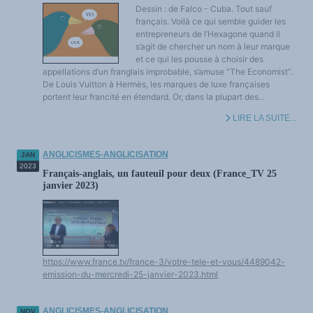
Dessin : de Falco - Cuba. Tout sauf
français. Voilà ce qui semble guider les
entrepreneurs de l’Hexagone quand il
s’agit de chercher un nom à leur marque
et ce qui les pousse à choisir des
appellations d’un franglais improbable, s’amuse “The Economist”.
De Louis Vuitton à Hermès, les marques de luxe françaises
portent leur francité en étendard. Or, dans la plupart des...
LIRE LA SUITE...
ANGLICISMES-ANGLICISATION
JAN
2023
Français-anglais, un fauteuil pour deux (France_TV 25
janvier 2023)
https://www.france.tv/france-3/votre-tele-et-vous/4489042-
emission-du-mercredi-25-janvier-2023.html
ANGLICISMES-ANGLICISATION
NOV