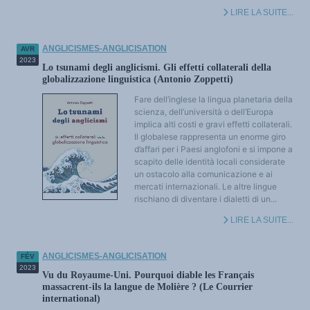
LIRE LA SUITE...
ANGLICISMES-ANGLICISATION
AVR
2023
Lo tsunami degli anglicismi. Gli effetti collaterali della
globalizzazione linguistica (Antonio Zoppetti)
Fare dell’inglese la lingua planetaria della
scienza, dell’università o dell’Europa
implica alti costi e gravi effetti collaterali.
Il globalese rappresenta un enorme giro
d’affari per i Paesi anglofoni e si impone a
scapito delle identità locali considerate
un ostacolo alla comunicazione e ai
mercati internazionali. Le altre lingue
rischiano di diventare i dialetti di un...
LIRE LA SUITE...
ANGLICISMES-ANGLICISATION
FÉV
2023
Vu du Royaume-Uni. Pourquoi diable les Français
massacrent-ils la langue de Molière ? (Le Courrier
international)