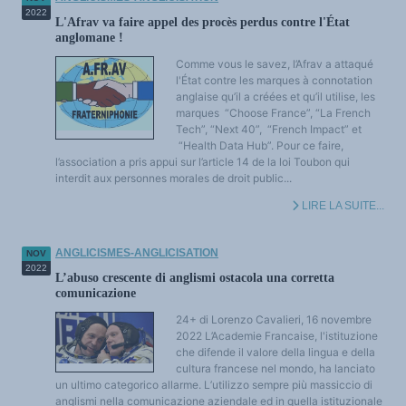
2022
L'Afrav va faire appel des procès perdus contre l'État
anglomane !
Comme vous le savez, l’Afrav a attaqué
l'État contre les marques à connotation
anglaise qu’il a créées et qu’il utilise, les
marques “Choose France”, “La French
Tech”, “Next 40”, “French Impact” et
“Health Data Hub”. Pour ce faire,
l’association a pris appui sur l’article 14 de la loi Toubon qui
interdit aux personnes morales de droit public...
LIRE LA SUITE...
ANGLICISMES-ANGLICISATION
NOV
2022
L’abuso crescente di anglismi ostacola una corretta
comunicazione
24+ di Lorenzo Cavalieri, 16 novembre
2022 L’Academie Francaise, l'istituzione
che difende il valore della lingua e della
cultura francese nel mondo, ha lanciato
un ultimo categorico allarme. L’utilizzo sempre più massiccio di
anglismi nella comunicazione aziendale ed in quella istituzionale