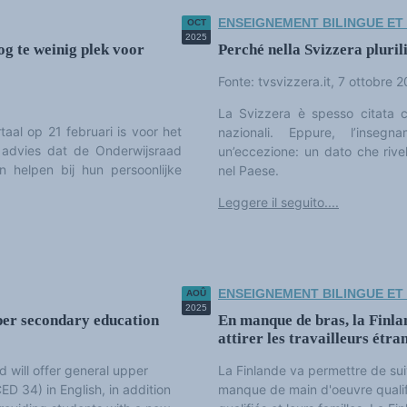
ENSEIGNEMENT BILINGUE ET
OCT
2025
nog te weinig plek voor
Perché nella Svizzera pluril
Fonte: tvsvizzera.it, 7 ottobre 
La Svizzera è spesso citata 
al op 21 februari is voor het
nazionali. Eppure, l’inseg
 advies dat de Onderwijsraad
un’eccezione: un dato che rivel
n helpen bij hun persoonlijke
nel Paese.
Leggere il seguito....
ENSEIGNEMENT BILINGUE ET
AOÛ
2025
per secondary education
En manque de bras, la Finlan
attirer les travailleurs étr
d will offer general upper
La Finlande va permettre de sui
D 34) in English, in addition
manque de main d'oeuvre qualifié