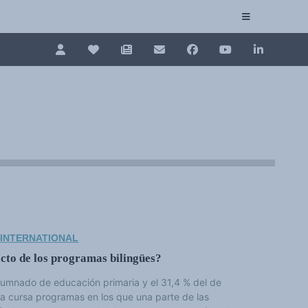
Pour renouveler, connectez-vous d'abord à votre es
Collection plurilinguisme
La Collection plurilinguisme sur CAIRN (artic
Annuaire des chercheurs
Nouveau dictionnaire des anglicismes (ND
Les Assises européennes du plurilinguisme
 INTERNATIONAL
cto de los programas bilingües?
 alumnado de educación primaria y el 31,4 % del de
 cursa programas en los que una parte de las