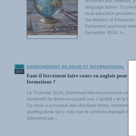
to Finnish and Swedish, p
language option. To prov
local education providers
the Ministry of Education
Parliament approved relat
December 2024. In...
ENSEIGNEMENT BILINGUE ET INTERNATIONAL
MAR
2025
Faut-il forcément faire cours en anglais pour int
formations ?
Le 12 janvier 2024, Emmanuel Macron prononce un disco
Humboldt de Berlin invoquant une « facilité » et le bes
Ce choix a provoqué des réactions fortes, notamment 
plurilinguisme qui y note que le contexte imposait d’aut
l’allemand par...