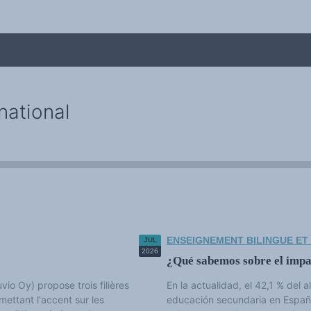
national
me
ENSEIGNEMENT BILINGUE ET
JUL
2026
¿Qué sabemos sobre el impa
vio Oy) propose trois filières
En la actualidad, el 42,1 % del
 mettant l'accent sur les
educación secundaria en España