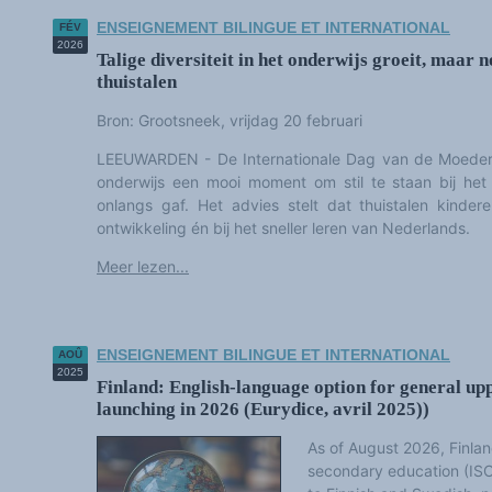
Les victoires du plurilinguisme
Chroniques et humeurs
ENSEIGNEMENT BILINGUE ET INTERNATIONAL
FÉV
Courrier des lecteurs
2026
Talige diversiteit in het onderwijs groeit, maar 
Morceaux choisis
Annonces
thuistalen
Anglicismes-anglicisation
Humour et plurilinguisme
Bron: Grootsneek, vrijdag 20 februari
LEEUWARDEN - De Internationale Dag van de Moederta
onderwijs een mooi moment om stil te staan bij het
onlangs gaf. Het advies stelt dat thuistalen kindere
ontwikkeling én bij het sneller leren van Nederlands.
Meer lezen...
ENSEIGNEMENT BILINGUE ET INTERNATIONAL
AOÛ
2025
Finland: English-language option for general up
launching in 2026 (Eurydice, avril 2025))
As of August 2026, Finlan
secondary education (ISCE