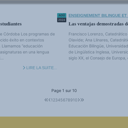
ENSEIGNEMENT BILINGUE ET
AOÛ
2024
estudiantes
Las ventajas demostradas de
 de Córdoba Los programas de
Francisco Lorenzo, Catedrático 
cido éxito en contextos
Olavide; Ana Llinares, Catedráti
a. Llamamos “educación
Educación Bilingüe, Universid
 asignaturas en una lengua
de Lingüística Inglesa, Univers
...
siglo XX, el Consejo de Europa, 
LIRE LA SUITE...
Page 1 sur 10
1
2
3
4
5
6
7
8
9
10