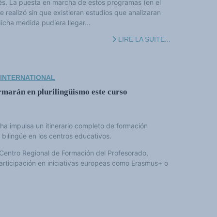
lés. La puesta en marcha de estos programas (en el
realizó sin que existieran estudios que analizaran
icha medida pudiera llegar...
LIRE LA SUITE...
 INTERNATIONAL
rmarán en plurilingüismo este curso
ha impulsa un itinerario completo de formación
 bilingüe en los centros educativos.
 Centro Regional de Formación del Profesorado,
articipación en iniciativas europeas como Erasmus+ o