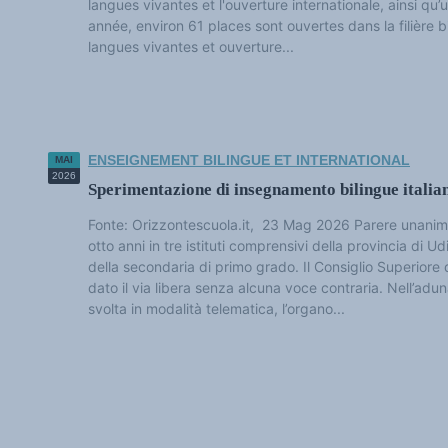
langues vivantes et l'ouverture internationale, ainsi qu’
Classement thématique
Annuaire des chercheurs sur le plurilinguisme
année, environ 61 places sont ouvertes dans la filière bi
Instituts et centres de recherche
langues vivantes et ouverture...
L'OEP et le plurilinguisme sur CAIRN
LES FONDAMENTAUX
Les acteurs du plurilinguisme
Langues et géopolitique - L'avenir des langues
Multilinguismes et plurilinguismes
Politiques et droits linguistiques
Dynamique des langues
ENSEIGNEMENT BILINGUE ET INTERNATIONAL
MAI
Langues et histoire
2026
Langues, sciences et philosophie
Sperimentazione di insegnamento bilingue italia
Science ouverte
Langues et pouvoirs
Fonte: Orizzontescuola.it, 23 Mag 2026 Parere unanim
Terminologie
otto anni in tre istituti comprensivi della provincia di Udin
Textes de référence
DOSSIERS THÉMATIQUES
della secondaria di primo grado. Il Consiglio Superiore 
Education et recherche
dato il via libera senza alcuna voce contraria. Nell’ad
Culture et industries culturelles
svolta in modalità telematica, l’organo...
Economique et social
International
Accès au dictionnaire des anglicismes
Accéder à la plateforme pour la traduction (en construction)
Accès à la banque de données Relations internationales
Accéder au site de l'OPA (Observatoire du plurilinguisme en Afrique)
ACTUALITÉS/EVENEMENTS
Actualités
Manifestations