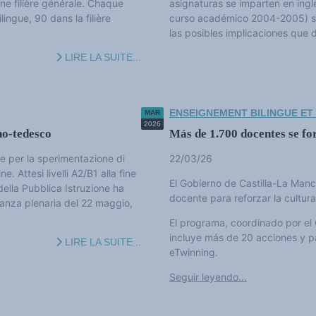
une filière générale. Chaque
asignaturas se imparten en ing
lingue, 90 dans la filière
curso académico 2004-2005) se 
las posibles implicaciones que d
LIRE LA SUITE...
ENSEIGNEMENT BILINGUE ET
MAR
2026
no-tedesco
Más de 1.700 docentes se fo
e per la sperimentazione di
22/03/26
e. Attesi livelli A2/B1 alla fine
El Gobierno de Castilla-La Manc
della Pubblica Istruzione ha
docente para reforzar la cultura
unanza plenaria del 22 maggio,
El programa, coordinado por el
incluye más de 20 acciones y p
LIRE LA SUITE...
eTwinning.
Seguir leyendo...