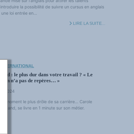
nlande mise sur l'anglais pour attirer les talents
ntroduire la possibilité de suivre un cursus en anglais
une loi entrée en...
LIRE LA SUITE...
 INTERNATIONAL
mand : le plus dur dans votre travail ? « Le
, on n’a pas de repères… »
ier 2024
core moment le plus drôle de sa carrière… Carole
lemand, se livre en 1 minute sur son métier.