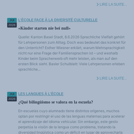
LIRE LA SUITE...
L'ÉCOLE FACE À LA DIVERSITÉ CULTURELLE
JUI
2026
«Kinder starten nie bei null»
Quelle: Kanton Basel Stadt, 8.6.2026 Sprachliche Vielfalt gehört
für Lehrpersonen zum Alltag. Doch was bedeutet das konkret für
den Unterricht? Esther Wiesner erklärt, warum Mehrsprachigkeit
nicht nur eine Frage der Familiensprachen ist – und weshalb
Kinder beim Spracherwerb oft mehr leisten, als man auf den
ersten Blick sieht. Basler Schulblatt: Viele Lehrpersonen erleben
sprachliche...
LIRE LA SUITE...
LES LANGUES À L'ÉCOLE
JUI
2026
¿Qué bilingüismo se valora en la escuela?
En escuelas cuyo alumnado tiene distintos orígenes, muchos
optan por restringir el uso de las lenguas maternas para acelerar
el aprendizaje del idioma vehicular. Sin embargo, este gesto
perpetúa la visión de la lengua como problema, tratando la
diversidad lingüística como un déficit en lugar de aprovecharla