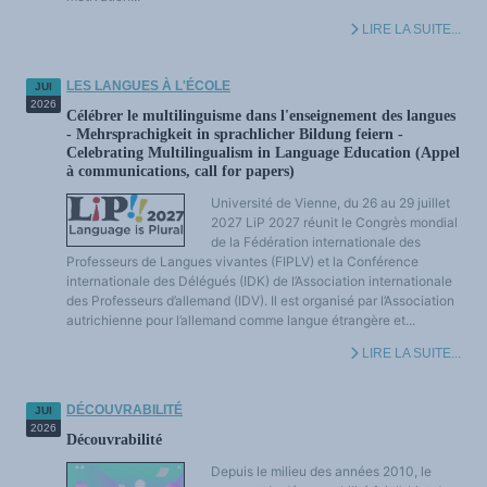
LES FONDAMENTAUX
Les acteurs du plurilinguisme
LIRE LA SUITE...
Langues et géopolitique - L'avenir des langues
Multilinguismes et plurilinguismes
Politiques et droits linguistiques
LES LANGUES À L'ÉCOLE
JUI
Dynamique des langues
Langues et histoire
2026
Célébrer le multilinguisme dans l'enseignement des langues
Langues, sciences et philosophie
- Mehrsprachigkeit in sprachlicher Bildung feiern -
Science ouverte
Langues et pouvoirs
Celebrating Multilingualism in Language Education (Appel
Terminologie
à communications, call for papers)
Textes de référence
DOSSIERS THÉMATIQUES
Université de Vienne, du 26 au 29 juillet
Education et recherche
2027 LiP 2027 réunit le Congrès mondial
Culture et industries culturelles
de la Fédération internationale des
Economique et social
International
Professeurs de Langues vivantes (FIPLV) et la Conférence
Accès au dictionnaire des anglicismes
internationale des Délégués (IDK) de l’Association internationale
Accéder à la plateforme pour la traduction (en construction)
des Professeurs d’allemand (IDV). Il est organisé par l’Association
Accès à la banque de données Relations internationales
Accéder au site de l'OPA (Observatoire du plurilinguisme en Afrique)
autrichienne pour l’allemand comme langue étrangère et...
ACTUALITÉS/EVENEMENTS
Actualités
LIRE LA SUITE...
Manifestations
Les victoires du plurilinguisme
Chroniques et humeurs
Courrier des lecteurs
DÉCOUVRABILITÉ
JUI
Morceaux choisis
2026
Découvrabilité
Annonces
Anglicismes-anglicisation
Humour et plurilinguisme
Depuis le milieu des années 2010, le