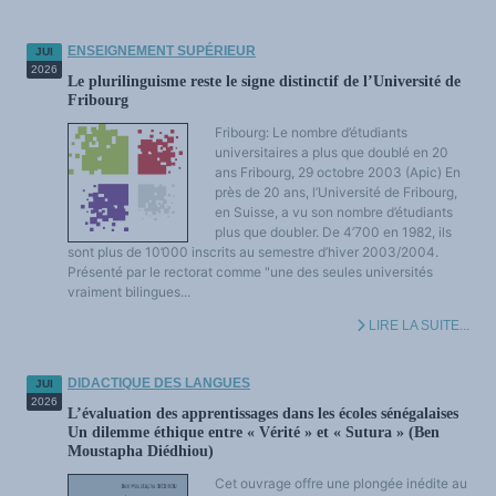
ENSEIGNEMENT SUPÉRIEUR
JUI
2026
Le plurilinguisme reste le signe distinctif de l’Université de
Fribourg
Fribourg: Le nombre d’étudiants
universitaires a plus que doublé en 20
ans Fribourg, 29 octobre 2003 (Apic) En
près de 20 ans, l’Université de Fribourg,
en Suisse, a vu son nombre d’étudiants
plus que doubler. De 4’700 en 1982, ils
sont plus de 10’000 inscrits au semestre d’hiver 2003/2004.
Présenté par le rectorat comme "une des seules universités
vraiment bilingues...
LIRE LA SUITE...
DIDACTIQUE DES LANGUES
JUI
2026
L’évaluation des apprentissages dans les écoles sénégalaises
Un dilemme éthique entre « Vérité » et « Sutura » (Ben
Moustapha Diédhiou)
Cet ouvrage offre une plongée inédite au