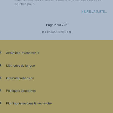
Québec pour...
LIRE LA SUITE...
Page 2 sur 226
1
2
3
4
5
6
7
8
9
10
Actualités-évènements
Méthodes de langue
Intercompréhension
Politiques éducatives
Plurilinguisme dans la recherche