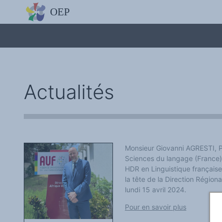
L'OBSERVATOIRE
Découvrez le site avec Mistral IA, Deepseek, ChatGPT, etc.
La Charte européenne du plurilinguisme
Qui sommes-nous ?
Le projet
Soutenir l'OEP
Agir avec l'OEP
Contacter l'OEP
Actualités
Proposer une action
Demander un stage
Régles de confidentialité
LES ACTIONS
Colloques de ou avec l'OEP
La Lettre de l'OEP
Les éditos de l'OEP
La petite librairie de l'OEP
Monsieur Giovanni AGRESTI, P
Collection Plurilinguisme
Sciences du langage (France)
L'annuaire des chercheurs et équipes de recherche sur le plurilinguis
HDR en Linguistique française (
Les séminaires en partenariat
Les Assises
la tête de la Direction Région
Une cagnotte pour installer le plurilinguisme à l'université
lundi 15 avril 2024.
PÔLE RECHERCHE
Bibliographie
Pour en savoir plus
Colloques et séminaires
Appels à communication ou projet