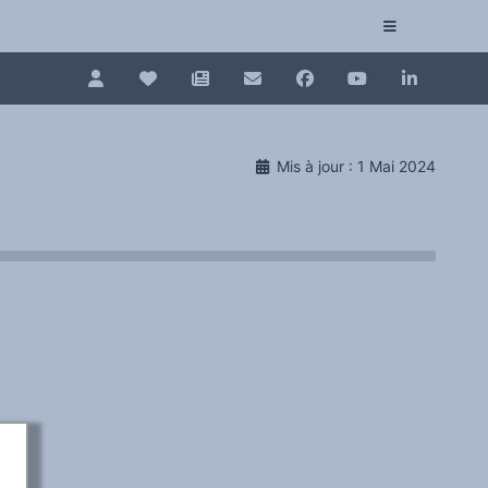
Pour renouveler, connectez-vous d'abord à votre es
Collection plurilinguisme
Mis à jour : 1 Mai 2024
La Collection plurilinguisme sur CAIRN (artic
Annuaire des chercheurs
Nouveau dictionnaire des anglicismes (ND
Les Assises européennes du plurilinguisme