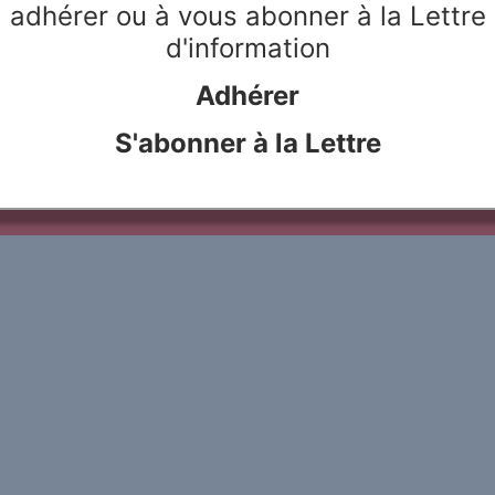
adhérer ou à vous abonner à la Lettre
d'information
Adhérer
le Rivier
Webdesign & hosting :
Network Studio
Mentions légales
Protection des don
S'abonner à la Lettre