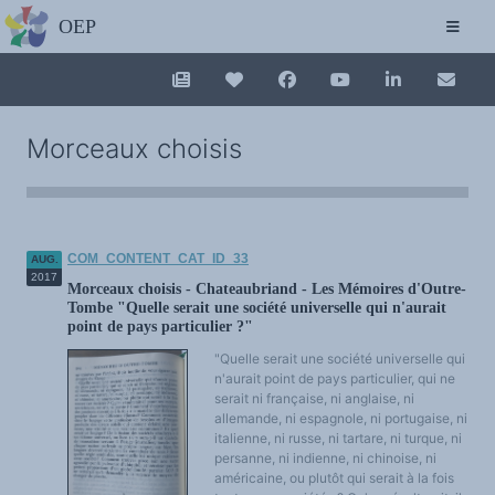
DAS FORUM
Die Europäische Charta für Mehrsprachigkeit
Das Vorhaben
Über uns
Unterstützen Sie das EFM
Login
Collection plurilinguisme
Handeln mit der OEP
Morceaux choisis
Die Broschüre OEP
Schutz personenbezogener Daten
La Collection plurilinguisme sur CAIRN (a
AKTIONEN
6. Europäische Konferenz über Mehrsprachigkeit - Aufruf zur Einreichung von
Beiträgen - Cádiz, 9-12 November 2022
Der Rundbrief des EFM/Werden Sie Mitglied bei
Annuaire des chercheurs
Editorials
COM_CONTENT_CAT_ID_33
AUG.
Die kleine EFM-Buchhandlung
Die Europäischen Tagungen zur Mehrsprachigkeit
2017
Morceaux choisis - Chateaubriand - Les Mémoires d'Outre-
Nouveau dictionnaire des anglicismes 
Verzeichnis von Forschern und Forschungsteams zu Mehrsprachigkeit und
Tombe "Quelle serait une société universelle qui n'aurait
sprachlicher und kultureller Vielfalt
Kolloquien von oder mit das EFM
point de pays particulier ?"
Mitteilungen des EFM
Les Assises européennes du plurilingu
Seminare
"Quelle serait une société universelle qui
DIE FORSCHUNG
n'aurait point de pays particulier, qui ne
Kolloquien und Seminare
serait ni française, ni anglaise, ni
Neuerscheinungen
Kommunikationsanrufe
allemande, ni espagnole, ni portugaise, ni
Thematische Einordnung
italienne, ni russe, ni tartare, ni turque, ni
Verzeichnis der Forscher zur Mehrsprachigkeit
persanne, ni indienne, ni chinoise, ni
Institute und Forschungszentren
américaine, ou plutôt qui serait à la fois
Datenbank für Internationale Beziehungen
GRUNDSÄTZLICHES