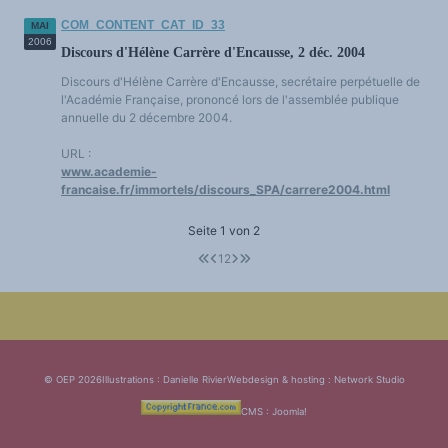
COM_CONTENT_CAT_ID_33
MAI
2006
Discours d'Hélène Carrère d'Encausse, 2 déc. 2004
Discours d'Hélène Carrère d'Encausse, secrétaire perpétuelle de
l'Académie Française, prononcé lors de l'assemblée publique
annuelle du 2 décembre 2004.
URL :
www.academie-
francaise.fr/immortels/discours_SPA/carrere2004.html
Seite 1 von 2
1
2
© OEP 2026
Illustrations : Danielle Rivier
Webdesign & hosting :
Network Studio
CMS :
Joomla!