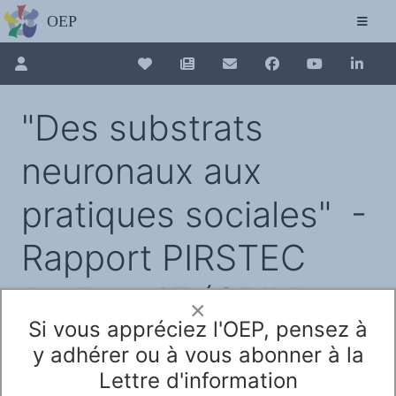
L'OBSERVATOIRE
Découvrez le site avec Mistral IA, Deepseek, ChatGPT, etc.
La Charte européenne du plurilinguisme
Qui sommes-nous ?
Le projet
Pour renouveler, connectez-vous d'abord à votre espace en 
Collection plurilinguisme
Soutenir l'OEP
"Des substrats
Agir avec l'OEP
Contacter l'OEP
La Collection plurilinguisme sur CAIRN (a
Proposer une action
neuronaux aux
Demander un stage
Régles de confidentialité
LES ACTIONS
Annuaire des chercheurs
Colloques de ou avec l'OEP
pratiques sociales" ​ -
La Lettre de l'OEP
Les éditos de l'OEP
Nouveau dictionnaire des anglicismes 
La petite librairie de l'OEP
Rapport PIRSTEC
Collection Plurilinguisme
L'annuaire des chercheurs et équipes de recherche sur le plurilinguisme
Les séminaires en partenariat
Les Assises européennes du plurilingu
Les Assises
Atelier n°7 (CRIM-
Une cagnotte pour installer le plurilinguisme à l'université
×
PÔLE RECHERCHE
Bibliographie
Si vous appréciez l'OEP, pensez à
OEP) - (3 décembre
Colloques et séminaires
Appels à communication ou projet
y adhérer ou à vous abonner à la
Classement thématique
Annuaire des chercheurs sur le plurilinguisme
2009)
Lettre d'information
Instituts et centres de recherche
L'OEP et le plurilinguisme sur CAIRN