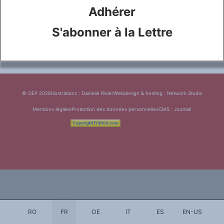
LES FONDAMENTAUX
Adhérer
Les acteurs du plurilinguisme
Langues et géopolitique - L'avenir des langues
Multilinguismes et plurilinguismes
S'abonner à la Lettre
Politiques et droits linguistiques
Dynamique des langues
Langues et histoire
Télécharger
Langues, sciences et philosophie
Science ouverte
Langues et pouvoirs
Terminologie
Textes de référence
DOSSIERS THÉMATIQUES
© OEP 2026
Illustrations : Danielle Rivier
Webdesign & hosting :
Network Studio
Education et recherche
Culture et industries culturelles
Mentions légales
Protection des données personnelles
CMS :
Joomla!
Economique et social
International
Accès au dictionnaire des anglicismes
Accéder à la plateforme pour la traduction (en construction)
Accès à la banque de données Relations internationales
Accéder au site de l'OPA (Observatoire du plurilinguisme en Afrique)
ACTUALITÉS/EVENEMENTS
Actualités
Manifestations
Les victoires du plurilinguisme
Chroniques et humeurs
Courrier des lecteurs
Morceaux choisis
Annonces
Anglicismes-anglicisation
RO
FR
DE
IT
ES
EN-US
Humour et plurilinguisme