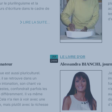
ur le plurilinguisme et la
pl
ours d'écriture dans le cadre de
ac
le
d'
LIRE LA SUITE...
LE LIVRE D'OR
JUI
2008
inateur
Alessandra BIANCHI, journ
e est aussi pluriculturel.
Je
, il se retrouve dans un
im
n intonation, son chant va
fo
gestes, confondrait parfois les
n’
 différemment. Il va même
au
ela n'a rien à voir avec une
di
 mais plutôt avec la richesse
d’