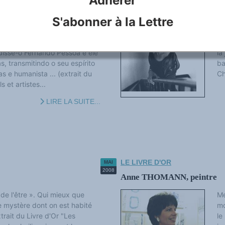
Adhérer
ramiste
Azadée NICHAPOUR, poète 
S'abonner à la Lettre
ia » disse-o Fernando Pessoa e
Su
nguas, transmitindo o seu
"L
m barreiras e humanista« A
di
 disse-o Fernando Pessoa e ele
la
s, transmitindo o seu espírito
b
as e humanista ... (extrait du
C
s et artistes...
LIRE LA SUITE...
LE LIVRE D'OR
MAI
2008
Anne THOMANN, peintre
de l'être ». Qui mieux que
Mé
e mystère dont on est habité
mo
xtrait du Livre d'Or "Les
le