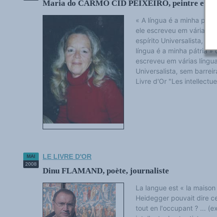
Maria do CARMO CID PEIXEIRO, peintre et cé
« A língua é a minha pátr
ele escreveu em várias lí
espírito Universalista, se
língua é a minha pátria »
escreveu em várias língua
Universalista, sem barreir
Livre d'Or "Les intellectuel
LE LIVRE D'OR
MAI
2008
Dinu FLAMAND, poète, journaliste
La langue est « la maison 
Heidegger pouvait dire c
tout en l'occupant ? ... (e