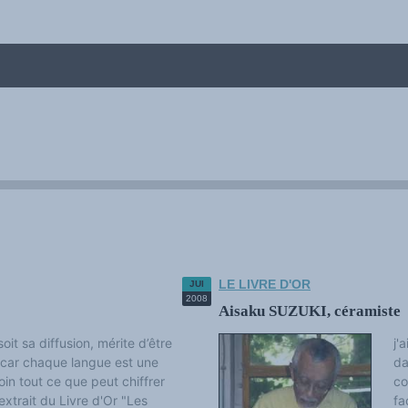
LE LIVRE D'OR
JUI
me
2008
Aisaku SUZUKI, céramiste
oit sa diffusion, mérite d’être
j'
car chaque langue est une
da
oin tout ce que peut chiffrer
co
trait du Livre d'Or "Les
fa