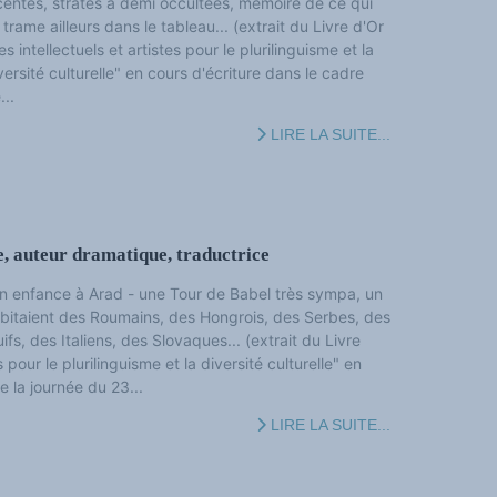
centes, strates à demi occultées, mémoire de ce qui
 trame ailleurs dans le tableau... (extrait du Livre d'Or
es intellectuels et artistes pour le plurilinguisme et la
versité culturelle" en cours d'écriture dans le cadre
...
LIRE LA SUITE...
 auteur dramatique, traductrice
n enfance à Arad - une Tour de Babel très sympa, un
abitaient des Roumains, des Hongrois, des Serbes, des
fs, des Italiens, des Slovaques... (extrait du Livre
s pour le plurilinguisme et la diversité culturelle" en
e la journée du 23...
LIRE LA SUITE...