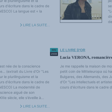
ur le plurilinguisme et la
ja
ours d'écriture dans le cadre de
se
UNESCO) La langue est « la
"L
di
de
LIRE LA SUITE...
LE LIVRE D'OR
MAI
2008
Lucia VERONA, romancière,
est née de la conscience
Je me rappelle la maison de mo
e... (extrait du Livre d'Or "Les
petit coin de Mitteleuropa oú h
ur le plurilinguisme et la
Bulgares, des Allemands, des Jui
ours d'écriture dans le cadre de
d'Or "Les intellectuels et artiste
'UNESCO) La modernité de
cours d'écriture dans le cadre d
nscience aiguë de son
IIe siècle, elle s'éveille à...
LIRE LA SUITE...