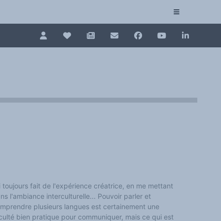
Pour renouveler, connectez-vous d'abord à votre es
Collection plurilinguisme
La Collection plurilinguisme sur CAIRN (artic
Annuaire des chercheurs
Nouveau dictionnaire des anglicismes (ND
Les Assises européennes du plurilinguisme
ai toujours fait de l'expérience créatrice, en me mettant
ns l'ambiance interculturelle... Pouvoir parler et
mprendre plusieurs langues est certainement une
culté bien pratique pour communiquer, mais ce qui est