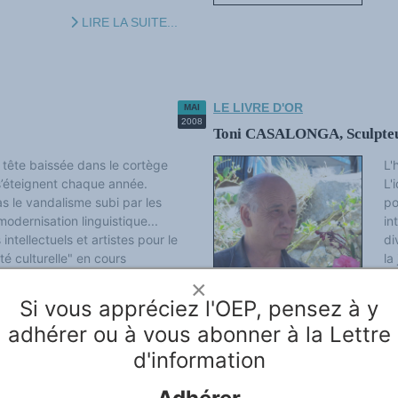
LIRE LA SUITE...
LE LIVRE D'OR
MAI
2008
Toni CASALONGA, Sculpteur,
ête baissée dans le cortège
L'
s’éteignent chaque année.
L'
s le vandalisme subi par les
po
odernisation linguistique...
in
 intellectuels et artistes pour le
di
ité culturelle" en cours
la
 la journée du 23 juin à...
co
×
Si vous appréciez l'OEP, pensez à y
LIRE LA SUITE...
adhérer ou à vous abonner à la Lettre
d'information
LE LIVRE D'OR
MAI
2008