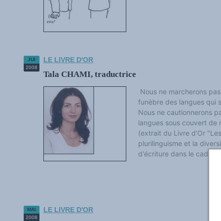
Les victoires du plurilinguisme
Chroniques et humeurs
Courrier des lecteurs
Morceaux choisis
Annonces
Anglicismes-anglicisation
Humour et plurilinguisme
LE LIVRE D'OR
JUI
2008
Tala CHAMI, traductrice
Nous ne marcherons pas t
funèbre des langues qui 
Nous ne cautionnerons pa
langues sous couvert de m
(extrait du Livre d'Or "Les
plurilinguisme et la divers
d'écriture dans le cadre de
LE LIVRE D'OR
MAI
2008