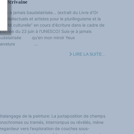
et écrivaine
is-je à jamais baudelairisée... (extrait du Livre d'Or
es intellectuels et artistes pour le plurilinguisme et la
versité culturelle" en cours d'écriture dans le cadre de
 journée du 23 juin à l'UNESCO) Suis-je à jamais
audelairisée qu'en mon miroir Yeux
hevelure ...
LIRE LA SUITE...
talangage de la peinture: La juxtaposition de champs
nochromes ou tramés, interrompus ou révélés, mène
 regardeur vers l'exploration de couches sous-