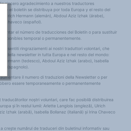
s sincero agradecimiento a nuestros traductores
que el boletín se distribuya por toda Europa y el resto del
s), Ulrich Hermann (alemán), Abdoul Aziz Izhak (árabe),
Irina Chaveco (español).
umentar el número de traducciones del Boletín o para sustituir
n disponibles temporal o permanentemente.
iù sentiti ringraziamenti ai nostri traduttori volontari, che
one della newsletter in tutta Europa e nel resto del mondo:
ich Hermann (tedesco), Abdoul Aziz Izhak (arabo), Isabella
veco (spagnolo).
aumentare il numero di traduzioni della Newsletter o per
otrebbero essere temporaneamente o permanentemente
traducătorilor noștri voluntari, care fac posibilă distribuirea
uropa și în restul lumii: Arlette Langlois (engleză), Ulrich
 Izhak (arabă), Isabella Bollanaz (italiană) și Irina Chaveco
a crește numărul de traduceri din buletinul informativ sau