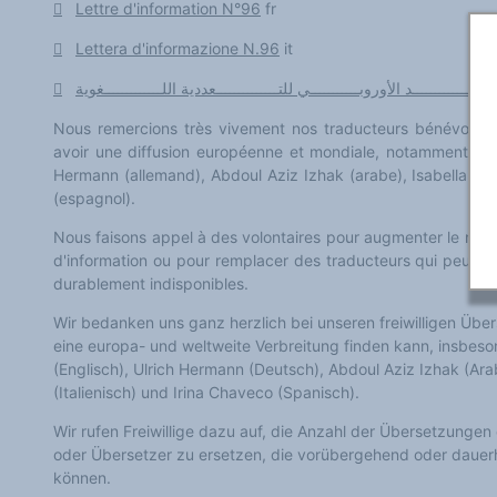
Lettre d'information N°96
fr
Classement thématique
Annuaire des chercheurs sur le plurilinguisme
Instituts et centres de recherche
Lettera d'informazione N.96
it
L'OEP et le plurilinguisme sur CAIRN
LES FONDAMENTAUX
Les acteurs du plurilinguisme
Langues et géopolitique - L'avenir des langues
Nous remercions très vivement nos traducteurs bénévoles
Multilinguismes et plurilinguismes
Politiques et droits linguistiques
avoir une diffusion européenne et mondiale, notamment : Arle
Dynamique des langues
Hermann (allemand), Abdoul Aziz Izhak (arabe), Isabella Boll
Langues et histoire
(espagnol).
Langues, sciences et philosophie
Science ouverte
Nous faisons appel à des volontaires pour augmenter le nomb
Langues et pouvoirs
Terminologie
d'information ou pour remplacer des traducteurs qui peuven
Textes de référence
durablement indisponibles.
DOSSIERS THÉMATIQUES
Education et recherche
Wir bedanken uns ganz herzlich bei unseren freiwilligen Über
Culture et industries culturelles
eine europa- und weltweite Verbreitung finden kann, insbeson
Economique et social
International
(Englisch), Ulrich Hermann (Deutsch), Abdoul Aziz Izhak (Arab
Accès au dictionnaire des anglicismes
(Italienisch) und Irina Chaveco (Spanisch).
Accéder à la plateforme pour la traduction (en construction)
Accès à la banque de données Relations internationales
Wir rufen Freiwillige dazu auf, die Anzahl der Übersetzunge
Accéder au site de l'OPA (Observatoire du plurilinguisme en Afrique)
ACTUALITÉS/EVENEMENTS
oder Übersetzer zu ersetzen, die vorübergehend oder dauerh
Actualités
können.
Manifestations