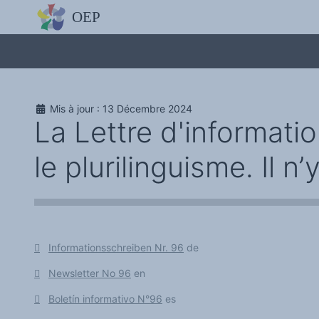
L'OBSERVATOIRE
Découvrez le site avec Mistral IA, Deepseek, ChatGPT, etc.
La Charte européenne du plurilinguisme
Qui sommes-nous ?
Le projet
Soutenir l'OEP
Agir avec l'OEP
Mis à jour : 13 Décembre 2024
Contacter l'OEP
La Lettre d'informatio
Proposer une action
Demander un stage
Régles de confidentialité
le plurilinguisme. Il n’
LES ACTIONS
Colloques de ou avec l'OEP
La Lettre de l'OEP
Les éditos de l'OEP
La petite librairie de l'OEP
Collection Plurilinguisme
L'annuaire des chercheurs et équipes de recherche sur le plurilinguis
Les séminaires en partenariat
Informationsschreiben Nr. 96
de
Les Assises
Une cagnotte pour installer le plurilinguisme à l'université
Newsletter No 96
en
PÔLE RECHERCHE
Bibliographie
Boletín informativo N°96
es
Colloques et séminaires
Appels à communication ou projet