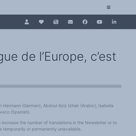
Pour renouveler, connectez-vous d'abord à votre es
Collection plurilinguisme
La Collection plurilinguisme sur CAIRN (artic
gue de l’Europe, c’est
Annuaire des chercheurs
Nouveau dictionnaire des anglicismes (ND
Les Assises européennes du plurilinguisme
ich Hermann (German), Abdoul Aziz Izhak (Arabic), Isabella
aveco (Spanish).
o increase the number of translations in the Newsletter or to
e temporarily or permanently unavailable.