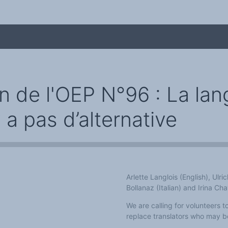
n de l'OEP N°96 : La lan
y a pas d’alternative
me
Arlette Langlois (English), Ulr
Bollanaz (Italian) and Irina Ch
We are calling for volunteers t
replace translators who may b