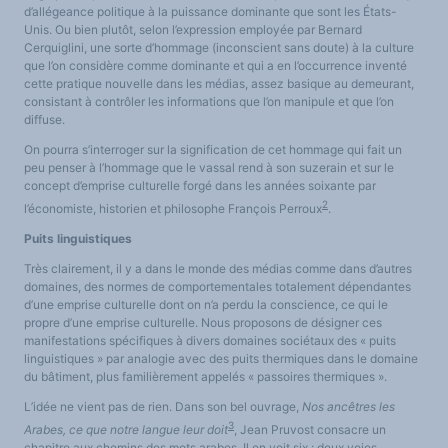
d’allégeance politique à la puissance dominante que sont les États-
Unis. Ou bien plutôt, selon l’expression employée par Bernard
Cerquiglini, une sorte d’hommage (inconscient sans doute) à la culture
que l’on considère comme dominante et qui a en l’occurrence inventé
cette pratique nouvelle dans les médias, assez basique au demeurant,
consistant à contrôler les informations que l’on manipule et que l’on
diffuse.
On pourra s’interroger sur la signification de cet hommage qui fait un
peu penser à l’hommage que le vassal rend à son suzerain et sur le
concept d’emprise culturelle forgé dans les années soixante par
2
l’économiste, historien et philosophe François Perroux
.
Puits linguistiques
Très clairement, il y a dans le monde des médias comme dans d’autres
domaines, des normes de comportementales totalement dépendantes
d’une emprise culturelle dont on n’a perdu la conscience, ce qui le
propre d’une emprise culturelle. Nous proposons de désigner ces
manifestations spécifiques à divers domaines sociétaux des « puits
linguistiques » par analogie avec des puits thermiques dans le domaine
du bâtiment, plus familièrement appelés « passoires thermiques ».
L’idée ne vient pas de rien. Dans son bel ouvrage,
Nos ancêtres les
3
Arabes, ce que notre langue leur doit
, Jean Pruvost consacre un
chapitre aux chemins des mots arabes. Il en voit six : deux voies