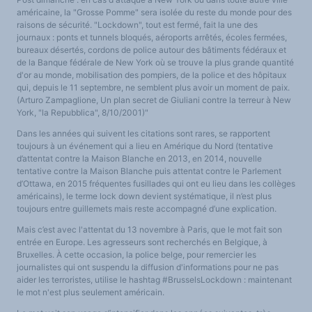
américaine, la "Grosse Pomme" sera isolée du reste du monde pour des
raisons de sécurité. "Lockdown", tout est fermé, fait la une des
journaux : ponts et tunnels bloqués, aéroports arrêtés, écoles fermées,
bureaux désertés, cordons de police autour des bâtiments fédéraux et
de la Banque fédérale de New York où se trouve la plus grande quantité
d'or au monde, mobilisation des pompiers, de la police et des hôpitaux
qui, depuis le 11 septembre, ne semblent plus avoir un moment de paix.
(Arturo Zampaglione, Un plan secret de Giuliani contre la terreur à New
York, "la Repubblica", 8/10/2001)"
Dans les années qui suivent les citations sont rares, se rapportent
toujours à un événement qui a lieu en Amérique du Nord (tentative
d’attentat contre la Maison Blanche en 2013, en 2014, nouvelle
tentative contre la Maison Blanche puis attentat contre le Parlement
d’Ottawa, en 2015 fréquentes fusillades qui ont eu lieu dans les collèges
américains), le terme lock down devient systématique, il n’est plus
toujours entre guillemets mais reste accompagné d’une explication.
Mais c’est avec l'attentat du 13 novembre à Paris, que le mot fait son
entrée en Europe. Les agresseurs sont recherchés en Belgique, à
Bruxelles. À cette occasion, la police belge, pour remercier les
journalistes qui ont suspendu la diffusion d'informations pour ne pas
aider les terroristes, utilise le hashtag #BrusselsLockdown : maintenant
le mot n'est plus seulement américain.