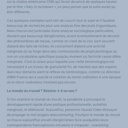
sur la chaîne américaine CNN qui l’avait devancé de quelques heures
par le titre « Italy in lockdown », on peut penser que la suite aurait pu
être différente.
Ces quelques exemples sont loin de couvrir tout le sujet et il faudrait
beaucoup de recherche pour une analyse fine des
puits linguistiques
.
Mais chacun est justiciable d’une analyse sociologique particulière,
d’autant que beaucoup d’anglicismes, avant éventuellement de devenir
des phénomènes de masse, comme on vient de le voir, sont souvent
d’abord des faits de niches. Ils concernent d’abord une activité
marginale où se forge dans des communautés de projet plurilingue ou
non un vocabulaire spécifique jusqu’au moment où l’activité cesse d’être
marginale. C’est la raison pour laquelle une veille terminologique est
nécessaire à un niveau de granularité fin, de manière que des experts
dans leur domaine aient le réflexe du terminologue, comme ce directeur
d’IBM France qui a suscité la création du terme
ordinateur
à une époque
où le
micro-ordinateur
n’existait pas encore.
Le monde du travail ? Résiste-t-il ou non ?
Si l’on examine le monde du travail, la pandémie a provoqué le
développement rapide d’une pratique professionnelle, autrefois
marginale, le télétravail. Aujourd’hui, personne n’aurait l’idée d’essayer
de propager le mot anglais
telecommuting
. Pourtant le monde du travail
se trouve aujourd’hui envahi d’anglicismes face auxquelles leurs
correspondants francophones ont peine à s’imposer :
coworking