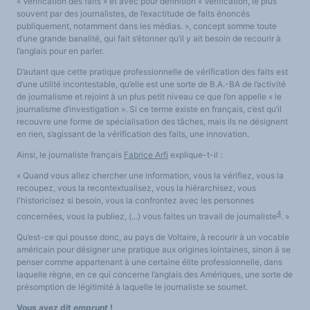
« Vérification des faits » et avec pour définition « Vérification, le plus
souvent par des journalistes, de l’exactitude de faits énoncés
publiquement, notamment dans les médias. », concept somme toute
d’une grande banalité, qui fait s’étonner qu’il y ait besoin de recourir à
l’anglais pour en parler.
D’autant que cette pratique professionnelle de vérification des faits est
d’une utilité incontestable, qu’elle est une sorte de B.A.-BA de l’activité
de journalisme et rejoint à un plus petit niveau ce que l’on appelle « le
journalisme d’investigation ». Si ce terme existe en français, c’est qu’il
recouvre une forme de spécialisation des tâches, mais ils ne désignent
en rien, s’agissant de la vérification des faits, une innovation.
Ainsi, le journaliste français
Fabrice Arfi
explique-t-il :
« Quand vous allez chercher une information, vous la vérifiez, vous la
recoupez, vous la recontextualisez, vous la hiérarchisez, vous
l'historicisez si besoin, vous la confrontez avec les personnes
4
concernées, vous la publiez, (...) vous faites un travail de journaliste
. »
Qu’est-ce qui pousse donc, au pays de Voltaire, à recourir à un vocable
américain pour désigner une pratique aux origines lointaines, sinon à se
penser comme appartenant à une certaine élite professionnelle, dans
laquelle règne, en ce qui concerne l’anglais des Amériques, une sorte de
présomption de légitimité à laquelle le journaliste se soumet.
Vous avez dit
emprunt
!