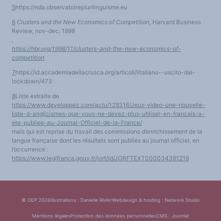
5
https://nda.observatoireplurilinguisme.eu
6
Clusters and the New Economics of Competition
,
Harvard Business
Review, nov-dec.
1998
,
https://hbr.org/1998/11/clusters-and-the-new-economics-of-
competition
7
https://id.accademiadellacrusca.org/articoli/litaliano--uscito-dal-
lockdown/473
8
Liste extraite de
https://www.developpez.com/actu/129316/Jeux-video-une-nouvelle-
liste-d-anglicismes-que-vous-ne-devez-plus-utiliser-en-francais-a-
ete-publiee-au-Journal-Officiel-de-la-France/
mais qui est reprise du travail des commissions d’enrichissement de la
langue française dont les résultats sont publiés au journal officiel, en
l’occurrence :
https://www.legifrance.gouv.fr/jorf/id/JORFTEXT000034391219
© OEP 2026
Illustrations : Danielle Rivier
Webdesign & hosting :
Network Studio
Mentions légales
Protection des données personnelles
CMS :
Joomla!