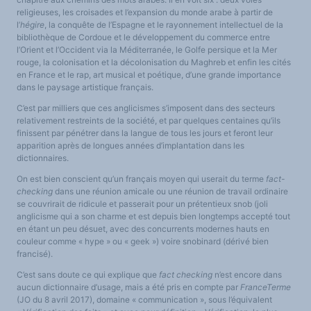
religieuses, les croisades et l’expansion du monde arabe à partir de
l’
hégire
, la conquête de l’Espagne et le rayonnement intellectuel de la
bibliothèque de Cordoue et le développement du commerce entre
l’Orient et l’Occident via la Méditerranée, le Golfe persique et la Mer
rouge, la colonisation et la décolonisation du Maghreb et enfin les cités
en France et le rap, art musical et poétique, d’une grande importance
dans le paysage artistique français.
C’est par milliers que ces anglicismes s’imposent dans des secteurs
relativement restreints de la société, et par quelques centaines qu’ils
finissent par pénétrer dans la langue de tous les jours et feront leur
apparition après de longues années d’implantation dans les
dictionnaires.
On est bien conscient qu’un français moyen qui userait du terme
fact-
checking
dans une réunion amicale ou une réunion de travail ordinaire
se couvrirait de ridicule et passerait pour un prétentieux snob (joli
anglicisme qui a son charme et est depuis bien longtemps accepté tout
en étant un peu désuet, avec des concurrents modernes hauts en
couleur comme « hype » ou « geek ») voire snobinard (dérivé bien
francisé).
C’est sans doute ce qui explique que
fact checking
n’est encore dans
aucun dictionnaire d’usage, mais a été pris en compte par
FranceTerme
(JO du 8 avril 2017), domaine « communication », sous l’équivalent