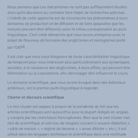
Nous pensons que ces mécanismes ne sont pas suffisamment étudiés
alors qu’ils devraient au contraire faire l’objet de recherches précises.
L’intérêt de cette approche est de circonscrire les phénomènes à leurs
domaines de production et de diffusion et de faire apparaître que les
ressorts peuvent être différents selon le milieu correspondant au puits
linguistique. C’est cette démarche que nous avons entreprise avec le
projet de
Nouveau dictionnaire des anglicismes et néologismes
porté
5
par l’OEP
.
Il est clair que nous nous éloignons de toute caractérisation linguistique
de l’emprunt pour nous intéresser plus particulièrement aux dynamiques
sociales, à la naissance des anglicismes, à leurs effets, qui peuvent être
l’élimination ou la coexistence, afin d’envisager d’en influencer le cours.
Le domaine scientifique, que nous avons évoqué dans des éditoriaux
antérieurs, est le premier
puits linguistique
à regarder.
Cluster
et discours scientifique
Le mot
cluster
est apparu à propos de la pandémie du fait que les
articles scientifiques sont aujourd’hui pour la plupart rédigés en anglais
y compris par les chercheurs francophones. Bien que le mot
cluster
n’ait
rien de scientifique et soit issu de l’anglais courant (« essaim d’abeilles »,
« pâté de maison », « régime de banane », « amas d’étoile », etc.), il est
utilisé dans les langages technique et scientifique dans une multitude