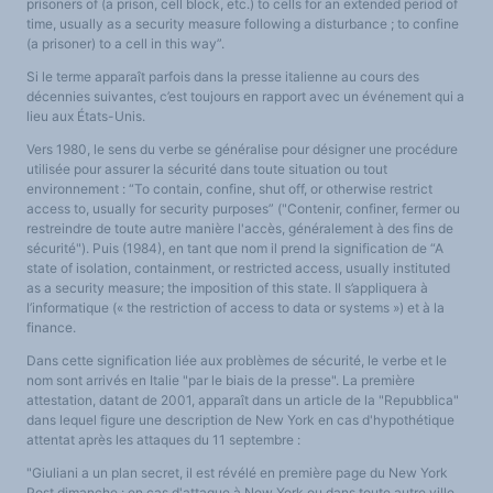
prisoners of (a prison, cell block, etc.) to cells for an extended period of
time, usually as a security measure following a disturbance ; to confine
(a prisoner) to a cell in this way”.
Si le terme apparaît parfois dans la presse italienne au cours des
décennies suivantes, c’est toujours en rapport avec un événement qui a
lieu aux États-Unis.
Vers 1980, le sens du verbe se généralise pour désigner une procédure
utilisée pour assurer la sécurité dans toute situation ou tout
environnement : “To contain, confine, shut off, or otherwise restrict
access to, usually for security purposes” ("Contenir, confiner, fermer ou
restreindre de toute autre manière l'accès, généralement à des fins de
sécurité"). Puis (1984), en tant que nom il prend la signification de “A
state of isolation, containment, or restricted access, usually instituted
as a security measure; the imposition of this state. Il s’appliquera à
l’informatique (« the restriction of access to data or systems ») et à la
finance.
Dans cette signification liée aux problèmes de sécurité, le verbe et le
nom sont arrivés en Italie "par le biais de la presse". La première
attestation, datant de 2001, apparaît dans un article de la "Repubblica"
dans lequel figure une description de New York en cas d'hypothétique
attentat après les attaques du 11 septembre :
"Giuliani a un plan secret, il est révélé en première page du New York
Post dimanche : en cas d'attaque à New York ou dans toute autre ville