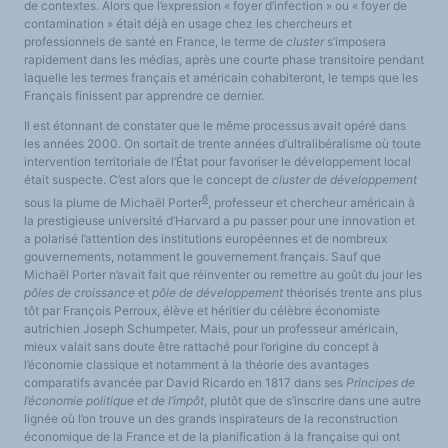
de contextes. Alors que l’expression « foyer d’infection » ou « foyer de
contamination » était déjà en usage chez les chercheurs et
professionnels de santé en France, le terme de
cluster
s’imposera
rapidement dans les médias, après une courte phase transitoire pendant
laquelle les termes français et américain cohabiteront, le temps que les
Français finissent par apprendre ce dernier.
Il est étonnant de constater que le même processus avait opéré dans
les années 2000. On sortait de trente années d’ultralibéralisme où toute
intervention territoriale de l’État pour favoriser le développement local
était suspecte. C’est alors que le concept de
cluster de développement
6
sous la plume de Michaël Porter
, professeur et chercheur américain à
la prestigieuse université d’Harvard a pu passer pour une innovation et
a polarisé l’attention des institutions européennes et de nombreux
gouvernements, notamment le gouvernement français. Sauf que
Michaël Porter n’avait fait que réinventer ou remettre au goût du jour les
pôles de croissance
et
pôle de développement
théorisés trente ans plus
tôt par François Perroux, élève et héritier du célèbre économiste
autrichien Joseph Schumpeter. Mais, pour un professeur américain,
mieux valait sans doute être rattaché pour l’origine du concept à
l’économie classique et notamment à la théorie des avantages
comparatifs avancée par David Ricardo en 1817 dans ses
Principes de
l’économie politique et de l’impôt
, plutôt que de s’inscrire dans une autre
lignée où l’on trouve un des grands inspirateurs de la reconstruction
économique de la France et de la planification à la française qui ont