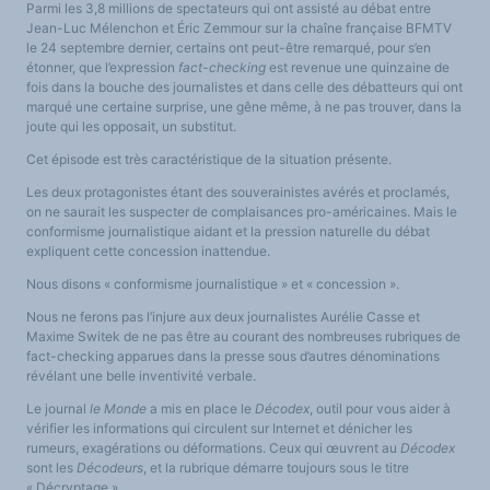
Parmi les 3,8 millions de spectateurs qui ont assisté au débat entre
LES FONDAMENTAUX
Jean-Luc Mélenchon et Éric Zemmour sur la chaîne française BFMTV
Les acteurs du plurilinguisme
Langues et géopolitique - L'avenir des langues
le 24 septembre dernier, certains ont peut-être remarqué, pour s’en
Multilinguismes et plurilinguismes
étonner, que l’expression
fact-checking
est revenue une quinzaine de
Politiques et droits linguistiques
fois dans la bouche des journalistes et dans celle des débatteurs qui ont
Dynamique des langues
Langues et histoire
marqué une certaine surprise, une gêne même, à ne pas trouver, dans la
Langues, sciences et philosophie
joute qui les opposait, un substitut.
Science ouverte
Langues et pouvoirs
Cet épisode est très caractéristique de la situation présente.
Terminologie
Textes de référence
Les deux protagonistes étant des souverainistes avérés et proclamés,
DOSSIERS THÉMATIQUES
on ne saurait les suspecter de complaisances pro-américaines. Mais le
Education et recherche
Culture et industries culturelles
conformisme journalistique aidant et la pression naturelle du débat
Economique et social
expliquent cette concession inattendue.
International
Accès au dictionnaire des anglicismes
Nous disons « conformisme journalistique » et « concession ».
Accéder à la plateforme pour la traduction (en construction)
Accès à la banque de données Relations internationales
Nous ne ferons pas l’injure aux deux journalistes Aurélie Casse et
Accéder au site de l'OPA (Observatoire du plurilinguisme en Afrique)
ACTUALITÉS/EVENEMENTS
Maxime Switek de ne pas être au courant des nombreuses rubriques de
Actualités
fact-checking apparues dans la presse sous d’autres dénominations
Manifestations
révélant une belle inventivité verbale.
Les victoires du plurilinguisme
Chroniques et humeurs
Le journal
le Monde
a mis en place le
Décodex
, outil pour vous aider à
Courrier des lecteurs
Morceaux choisis
vérifier les informations qui circulent sur Internet et dénicher les
Annonces
rumeurs, exagérations ou déformations. Ceux qui œuvrent au
Décodex
Anglicismes-anglicisation
sont les
Décodeurs
, et la rubrique démarre toujours sous le titre
Humour et plurilinguisme
« Décryptage ».