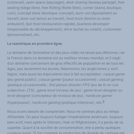
(cotravail),
open space
(paysager),
desk sharing
(bureau partagé),
free
seating
(siège libre),
free flotting
(flotte libre),
corner
(stand, boutique,
coin), concept store (boutique-concept),
burn-out
(épuisement au
travail),
bore-out
(ennui au travail),
food truck
(
bistrot
ou
resto
ambulant
),
fast food
(restauration rapide),
business developer
(responsable du développement),
drive
(achat au volant),
customiser
(personnaliser), etc.
Le numérique en première ligne
Le domaine de l’animation et des jeux vidéo ne laisse pas d’étonner, car
la France dans ce domaine est au meilleur niveau mondial, et il s’agit
d’un domaine concernant de gros effectifs de population et de tous les
âges, pas seulement les jeunes. Néanmoins, les anglicismes y sont
légion, mais aussi les équivalents tout à fait acceptables :
casual game
(jeu grand public) ;
casual gamer
(joueur occasionnel) ;
casual gaming
(pratique occasionnelle ;
first person shooter-FPS
(jeu de tir en vue
subjective-JTS) ;
game level
(niveau de jeu) ;
game level designer
ou
level designer
(concepteur de niveaux de jeu) ;
hardcore gamer
8
(hyperjoueur) ;
hardcore gaming
(pratique intensive) ; etc.
Nous avons besoin de comprendre. Nous ne sommes plus au temps
d’Etiemble. On peut toujours fustiger l’impérialisme américain, toujours
bien actif, mais après le Vietnam, l’Irak et l’Afghanistan, il a perdu de sa
superbe. Quant à la société de consommation, elle a perdu quelques
couleurs aussi. Si l’on compare la production de dioxide de carbone par