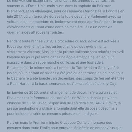
Le mot voit son usage s’intensifier dans les années suivantes, très
souvent aux États-Unis, mais aussi dans la capitale du Pakistan,
Islamabad, et en Allemagne, pour des menaces terroristes, à Londres en
juin 2017, où un terroriste écrase la foule devant le Parlement avec sa
voiture, etc. La procédure du lockdown est donc appliquée dans le cas
d'événements qui sont d'une certaine manière liés à un contexte
guerrier, à des attaques terroristes.
Pendant toute l’année 2019, la procédure du
lock
down
est activée à
l’occasion événements liés au terrorisme ou des événements
simplement violents. Ainsi dans la presse italienne sont relatés : en avril,
l'alarme toujours présente dans une école américaine, en août, un
massacre dans un supermarché du Texas et une fusillade à
Philadelphie ; le même mois, à Londres, la Tate Modern Gallery a été
isolée, où un enfant de six ans a été jeté d'une terrasse et, en Inde, tout
le Cachemire a été bouclé ; en décembre, des coups de feu ont été tirés
à Pearl Harbor, à la base aéronavale de
Pensacola
et à
Jersey City.
En janvier de 2020, brutal changement de décor. Il n’y a qu'un sujet :
l'isolement et la fermeture des activités de Wuhan dans la province
chinoise de Hubei. Avec l'expansion de l'épidémie de SARS-CoV-2, la
presse anglophone a utilisé la formule dont elle disposait désormais
pour indiquer la série de mesures prises pour l'endiguer.
Puis en mars le Premier ministre Giuseppe Conte annoncera des
mesures dans toute l'Italie pour enrayer l'épidémie de coronavirus que