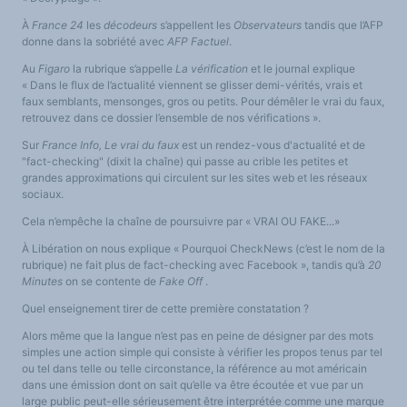
À
France 24
les
décodeurs
s’appellent les
Observateurs
tandis que l’AFP
donne dans la sobriété avec
AFP Factuel
.
Au
Figaro
la rubrique s’appelle
La vérification
et le journal explique
« Dans le flux de l’actualité viennent se glisser demi-vérités, vrais et
faux semblants, mensonges, gros ou petits. Pour démêler le vrai du faux,
retrouvez dans ce dossier l’ensemble de nos vérifications ».
Sur
France Info, Le vrai du faux
est un rendez-vous d'actualité et de
"fact-checking" (dixit la chaîne) qui passe au crible les petites et
grandes approximations qui circulent sur les sites web et les réseaux
sociaux.
Cela n’empêche la chaîne de poursuivre par « VRAI OU FAKE...»
À Libération on nous explique « Pourquoi CheckNews (c’est le nom de la
rubrique) ne fait plus de fact-checking avec Facebook », tandis qu’à
20
Minutes
on se contente de
Fake Off
.
Quel enseignement tirer de cette première constatation ?
Alors même que la langue n’est pas en peine de désigner par des mots
simples une action simple qui consiste à vérifier les propos tenus par tel
ou tel dans telle ou telle circonstance, la référence au mot américain
dans une émission dont on sait qu’elle va être écoutée et vue par un
large public peut-elle sérieusement être interprétée comme une marque