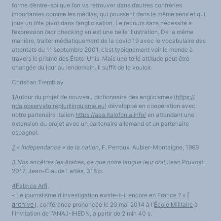
forme d’entre-soi que l’on va retrouver dans d’autres confréries
importantes comme les médias, qui poussent dans le même sens et qui
joue un rôle pivot dans l’anglicisation. Le recours sans nécessité à
l’expression
fact checking
en est une belle illustration. De la même
manière, traiter médiatiquement de la covid 19 avec le vocabulaire des
attentats du 11 septembre 2001, c’est typiquement voir le monde à
travers le prisme des États-Unis. Mais une telle attitude peut être
changée du jour au lendemain. Il suffit de le vouloir.
Christian Tremblay
1
Autour du projet de nouveau dictionnaire des anglicismes (
https://
nda.observatoireplurilinguisme.eu
) développé en coopération avec
notre partenaire italien
https://aaa.italofonia.info/
en attendant une
extension du projet avec un partenaire allemand et un partenaire
espagnol.
2
« Indépendance » de la nation
, F. Perroux, Aubier-Montaigne, 1969
3
Nos ancêtres les Arabes, ce que notre langue leur doit,
Jean Pruvost,
2017, Jean-Claude Lattès,
318 p.
4
Fabrice Arfi
,
[
« Le journalisme d'investigation existe-t-il encore en France ? »
archive
]
, conférence prononcée le 20 mai 2014 à l'
École Militaire
à
l'invitation de l'ANAJ-IHEDN, à partir de 2 min 40 s.