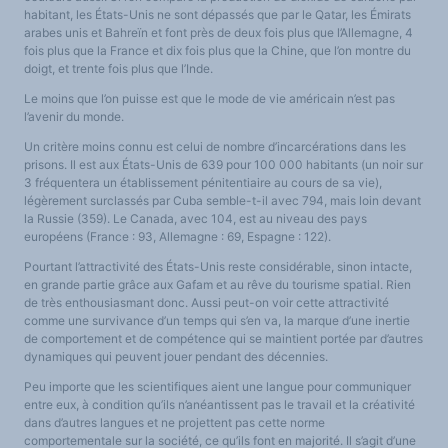
habitant, les États-Unis ne sont dépassés que par le Qatar, les Émirats
arabes unis et Bahreïn et font près de deux fois plus que l’Allemagne, 4
fois plus que la France et dix fois plus que la Chine, que l’on montre du
doigt, et trente fois plus que l’Inde.
Le moins que l’on puisse est que le mode de vie américain n’est pas
l’avenir du monde.
Un critère moins connu est celui de nombre d’incarcérations dans les
prisons. Il est aux États-Unis de 639 pour 100 000 habitants (un noir sur
3 fréquentera un établissement pénitentiaire au cours de sa vie),
légèrement surclassés par Cuba semble-t-il avec 794, mais loin devant
la Russie (359). Le Canada, avec 104, est au niveau des pays
européens (France : 93, Allemagne : 69, Espagne : 122).
Pourtant l’attractivité des États-Unis reste considérable, sinon intacte,
en grande partie grâce aux Gafam et au rêve du tourisme spatial. Rien
de très enthousiasmant donc. Aussi peut-on voir cette attractivité
comme une survivance d’un temps qui s’en va, la marque d’une inertie
de comportement et de compétence qui se maintient portée par d’autres
dynamiques qui peuvent jouer pendant des décennies.
Peu importe que les scientifiques aient une langue pour communiquer
entre eux, à condition qu’ils n’anéantissent pas le travail et la créativité
dans d’autres langues et ne projettent pas cette norme
comportementale sur la société, ce qu’ils font en majorité. Il s’agit d’une