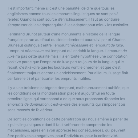
Il est important, même si c’est une banalité, de dire que tous les
anglicismes comme tous les emprunts linguistiques ne sont pas à
rejeter. Quand ils sont source d’enrichissement, il faut au contraire
s’empresser de les adopter quitte à les adapter pour mieux les assimiler.
Ferdinand Brunot (auteur d’une monumentale histoire de la langue
française parue au début du siècle dernier et poursuivi par et Charles
Bruneau) distinguait entre l'emprunt
nécessaire
et l'emprunt
de luxe
.
L’emprunt
nécessaire
est l’emprunt qui enrichit la langue. L'emprunt
de
luxe
n’a pas cette qualité mais il a en toute hypothèse une connotation
positive parce que l'emprunt de luxe part toujours de la langue qui le
reçoit, c'est-à-dire que les locuteurs vont le chercher, et que c'est
finalement toujours encore un enrichissement. Par ailleurs, l'usage finit
par faire le tri et par écarter les emprunts inutiles.
Il y a une troisième catégorie d’emprunt, malheureusement oubliée, que
les conditions de la mondialisation placent aujourd’hui en toute
première ligne, qui correspond à ce que nous proposons d’appeler les
emprunts de domination
, c’est-à-dire des emprunts qui s’imposent ou
sont imposés de l’extérieur.
Ce sont les conditions de cette pénétration qui nous amène à parler de
« puits linguistiques » dont il faut s’efforcer de comprendre les
mécanismes, après en avoir apprécié les conséquences, qui peuvent
être positives ou négatives, pour l’individu ou pour la collectivité.