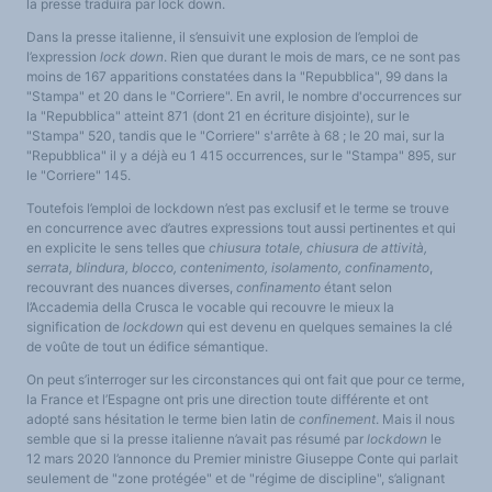
la presse traduira par lock down.
Dans la presse italienne, il s’ensuivit une explosion de l’emploi de
l’expression
lock down
. Rien que durant le mois de mars, ce ne sont pas
moins de 167 apparitions constatées dans la "Repubblica", 99 dans la
"Stampa" et 20 dans le "Corriere". En avril, le nombre d'occurrences sur
la "Repubblica" atteint 871 (dont 21 en écriture disjointe), sur le
"Stampa" 520, tandis que le "Corriere" s'arrête à 68 ; le 20 mai, sur la
"Repubblica" il y a déjà eu 1 415 occurrences, sur le "Stampa" 895, sur
le "Corriere" 145.
Toutefois l’emploi de lockdown n’est pas exclusif et le terme se trouve
en concurrence avec d’autres expressions tout aussi pertinentes et qui
en explicite le sens telles que
chiusura totale, chiusura de attività,
serrata, blindura, blocco, contenimento, isolamento, confinamento
,
recouvrant des nuances diverses,
confinamento
étant selon
l’Accademia della Crusca le vocable qui recouvre le mieux la
signification de
lockdown
qui est devenu en quelques semaines la clé
de voûte de tout un édifice sémantique.
On peut s’interroger sur les circonstances qui ont fait que pour ce terme,
la France et l’Espagne ont pris une direction toute différente et ont
adopté sans hésitation le terme bien latin de
confinement
. Mais il nous
semble que si la presse italienne n’avait pas résumé par
lockdown
le
12 mars 2020 l’annonce du Premier ministre Giuseppe Conte qui parlait
seulement de "zone protégée" et de "régime de discipline", s’alignant