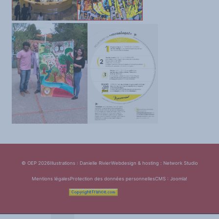
© OEP 2026
Illustrations : Danielle Rivier
Webdesign & hosting :
Network Studio
Mentions légales
Protection des données personnelles
CMS :
Joomla!