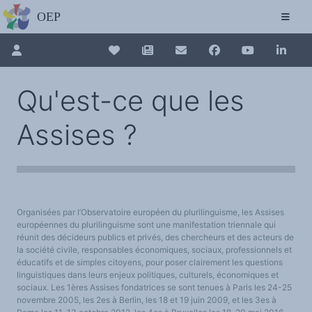
L'OBSERVATOIRE
Découvrez le site avec Mistral IA, Deepseek, ChatGPT, etc.
La Charte européenne du plurilinguisme
Qui sommes-nous ?
Le projet
Pour renouveler, connectez-vous d'abord à votre espace en 
Collection plurilinguisme
Soutenir l'OEP
Qu'est-ce que les
Agir avec l'OEP
Contacter l'OEP
La Collection plurilinguisme sur CAIRN (a
Proposer une action
Assises ?
Demander un stage
Régles de confidentialité
LES ACTIONS
Annuaire des chercheurs
Colloques de ou avec l'OEP
La Lettre de l'OEP
Les éditos de l'OEP
Nouveau dictionnaire des anglicismes 
La petite librairie de l'OEP
Collection Plurilinguisme
L'annuaire des chercheurs et équipes de recherche sur le plurilinguisme
Organisées par l’Observatoire européen du plurilinguisme, les Assises
Les séminaires en partenariat
Les Assises européennes du plurilingu
Les Assises
européennes du plurilinguisme sont une manifestation triennale qui
Une cagnotte pour installer le plurilinguisme à l'université
réunit des décideurs publics et privés, des chercheurs et des acteurs de
PÔLE RECHERCHE
la société civile, responsables économiques, sociaux, professionnels et
Bibliographie
éducatifs et de simples citoyens, pour poser clairement les questions
Colloques et séminaires
Appels à communication ou projet
linguistiques dans leurs enjeux politiques, culturels, économiques et
Classement thématique
sociaux. Les 1ères Assises fondatrices se sont tenues à Paris les 24-25
Annuaire des chercheurs sur le plurilinguisme
novembre 2005, les 2es à Berlin, les 18 et 19 juin 2009, et les 3es à
Instituts et centres de recherche
L'OEP et le plurilinguisme sur CAIRN