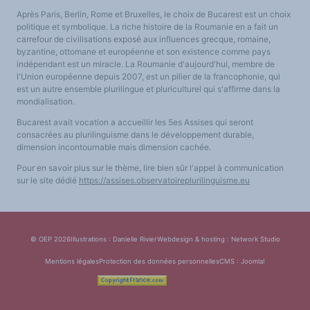
Après Paris, Berlin, Rome et Bruxelles, le choix de Bucarest est un choix
politique et symbolique. La riche histoire de la Roumanie en a fait un
carrefour de civilisations exposé aux influences grecque, romaine,
byzantine, ottomane et européenne et son existence comme pays
indépendant est un miracle. La Roumanie d'aujourd'hui, membre de
l'Union européenne depuis 2007, est un pilier de la francophonie, qui
est un autre ensemble plurilingue et pluriculturel qui s'affirme dans la
mondialisation.
Bucarest avait vocation a accueillir les 5es Assises qui seront
consacrées au plurilinguisme dans le développement durable,
dimension incontournable mais dimension cachée.
Pour en savoir plus sur le thème, lire bien sûr l'appel à communication
sur le site dédié
https://assises.observatoireplurilinguisme.eu
© OEP 2026
Illustrations : Danielle Rivier
Webdesign & hosting :
Network Studio
Mentions légales
Protection des données personnelles
CMS :
Joomla!