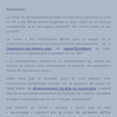
LES FONDAMENTAUX
Les acteurs du plurilinguisme
Introduction
Langues et géopolitique - L'avenir des langues
Multilinguismes et plurilinguismes
La notion de développement durable est aujourd’hui classique au sens
Politiques et droits linguistiques
Dynamique des langues
où elle a été définie depuis longtemps et qu’en raison de sa richesse
Langues et histoire
conceptuelle, et de son aspect prospectif, elle n’a rien perdu de son
Langues, sciences et philosophie
actualité.
Science ouverte
Langues et pouvoirs
La notion a été formellement définie dans le rapport de la
Terminologie
Textes de référence
Commission mondiale sur l'environnement et le développement
de l'
DOSSIERS THÉMATIQUES
Organisation des Nations unies
, dit
rapport Brundtland
, où cette
Education et recherche
expression est apparue pour la première fois en 1987.
Culture et industries culturelles
Economique et social
« Le développement durable est un développement qui répond aux
International
Accès au dictionnaire des anglicismes
besoins du présent sans compromettre la capacité des générations
Accéder à la plateforme pour la traduction (en construction)
futures de répondre aux leurs ».
Accès à la banque de données Relations internationales
Accéder au site de l'OPA (Observatoire du plurilinguisme en Afrique)
L’idée n’est pas si nouvelle qu’on le croit d’abord. Une
ACTUALITÉS/EVENEMENTS
controverse sémantique portant sur la question de savoir s'il
Actualités
Manifestations
fallait parler de
développement durable ou soutenable
a existé
Les victoires du plurilinguisme
depuis la deuxième traduction en français où l'éditeur canadien
Chroniques et humeurs
1
Courrier des lecteurs
a traduit
sustainable
par le mot français soutenable
.
Morceaux choisis
Annonces
Les tenants du terme « durable » plutôt que du mot
Anglicismes-anglicisation
« soutenable » insistent sur la notion de durabilité définie
Humour et plurilinguisme