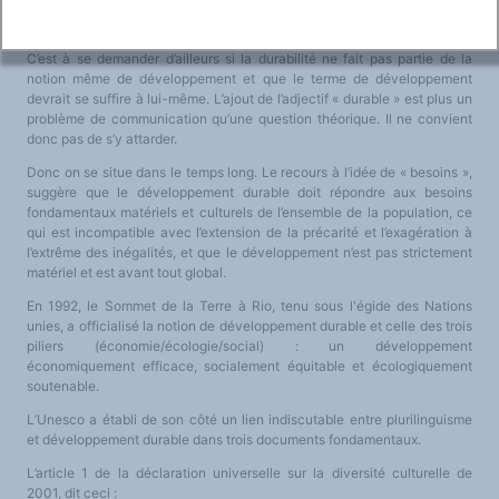
cumulativement et durablement, son produit réel global
. »
C’est à se demander d’ailleurs si la durabilité ne fait pas partie de la
notion même de développement et que le terme de développement
devrait se suffire à lui-même. L’ajout de l’adjectif « durable » est plus un
problème de communication qu’une question théorique. Il ne convient
donc pas de s’y attarder.
Donc on se situe dans le temps long. Le recours à l’idée de « besoins »,
suggère que le développement durable doit répondre aux besoins
fondamentaux matériels et culturels de l’ensemble de la population, ce
qui est incompatible avec l’extension de la précarité et l’exagération à
l’extrême des inégalités, et que le développement n’est pas strictement
matériel et est avant tout global.
En 1992, le Sommet de la Terre à Rio, tenu sous l'égide des Nations
unies, a officialisé la notion de développement durable et celle des trois
piliers (économie/écologie/social) : un développement
économiquement efficace, socialement équitable et écologiquement
soutenable.
L’Unesco a établi de son côté un lien indiscutable entre plurilinguisme
et développement durable dans trois documents fondamentaux.
L’article 1 de la déclaration universelle sur la diversité culturelle de
2001, dit ceci :