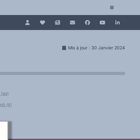
Pour renouveler, connectez-vous d'abord à votre es
Collection plurilinguisme
Mis à jour : 30 Janvier 2024
La Collection plurilinguisme sur CAIRN (artic
Annuaire des chercheurs
Nouveau dictionnaire des anglicismes (ND
 (es)
Les Assises européennes du plurilinguisme
i (it)