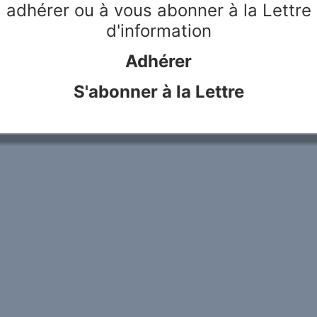
adhérer ou à vous abonner à la Lettre
d'information
le Rivier
Webdesign & hosting :
Network Studio
Mentions légales
Protection des don
Adhérer
S'abonner à la Lettre