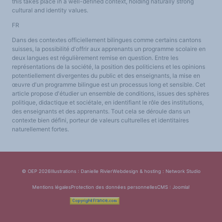
this takes place in a well-defined context, holding naturally strong
cultural and identity values.
FR
Dans des contextes officiellement bilingues comme certains cantons
suisses, la possibilité d'offrir aux apprenants un programme scolaire en
deux langues est régulièrement remise en question. Entre les
représentations de la société, la position des politiciens et les opinions
potentiellement divergentes du public et des enseignants, la mise en
œuvre d'un programme bilingue est un processus long et sensible. Cet
article propose d'étudier un ensemble de conditions, issues des sphères
politique, didactique et sociétale, en identifiant le rôle des institutions,
des enseignants et des apprenants. Tout cela se déroule dans un
contexte bien défini, porteur de valeurs culturelles et identitaires
naturellement fortes.
© OEP 2026
Illustrations : Danielle Rivier
Webdesign & hosting :
Network Studio
Mentions légales
Protection des données personnelles
CMS :
Joomla!