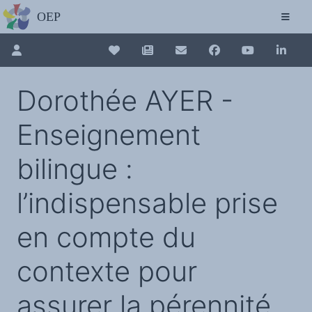
L'OBSERVATOIRE
Découvrez le site avec Mistral IA, Deepseek, ChatGPT, etc.
La Charte européenne du plurilinguisme
Qui sommes-nous ?
Le projet
Pour renouveler, connectez-vous d'abord à votre espace en 
Collection plurilinguisme
Soutenir l'OEP
Dorothée AYER -
Agir avec l'OEP
Contacter l'OEP
La Collection plurilinguisme sur CAIRN (a
Proposer une action
Enseignement
Demander un stage
Régles de confidentialité
LES ACTIONS
Annuaire des chercheurs
Colloques de ou avec l'OEP
bilingue :
La Lettre de l'OEP
Les éditos de l'OEP
Nouveau dictionnaire des anglicismes 
La petite librairie de l'OEP
l’indispensable prise
Collection Plurilinguisme
L'annuaire des chercheurs et équipes de recherche sur le plurilinguisme
Les séminaires en partenariat
Les Assises européennes du plurilingu
Les Assises
en compte du
Une cagnotte pour installer le plurilinguisme à l'université
PÔLE RECHERCHE
Bibliographie
contexte pour
Colloques et séminaires
Appels à communication ou projet
Classement thématique
Annuaire des chercheurs sur le plurilinguisme
assurer la pérennité
Instituts et centres de recherche
L'OEP et le plurilinguisme sur CAIRN