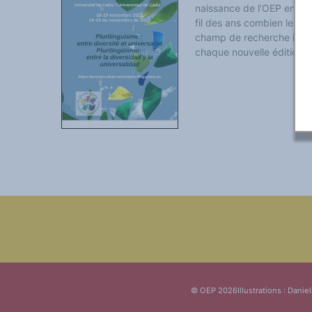
Classement thématique
naissance de l’OEP en 20
Annuaire des chercheurs sur le plurilinguisme
fil des ans combien le plu
Instituts et centres de recherche
champ de recherche inter, 
L'OEP et le plurilinguisme sur CAIRN
LES FONDAMENTAUX
chaque nouvelle édition d
Les acteurs du plurilinguisme
Langues et géopolitique - L'avenir des langues
Multilinguismes et plurilinguismes
Politiques et droits linguistiques
Dynamique des langues
Langues et histoire
Langues, sciences et philosophie
Science ouverte
Langues et pouvoirs
Terminologie
Textes de référence
DOSSIERS THÉMATIQUES
Education et recherche
Culture et industries culturelles
Economique et social
International
Accès au dictionnaire des anglicismes
Accéder à la plateforme pour la traduction (en construction)
Accès à la banque de données Relations internationales
Accéder au site de l'OPA (Observatoire du plurilinguisme en Afrique)
ACTUALITÉS/EVENEMENTS
© OEP 2026
Illustrations : Daniel
Actualités
Manifestations