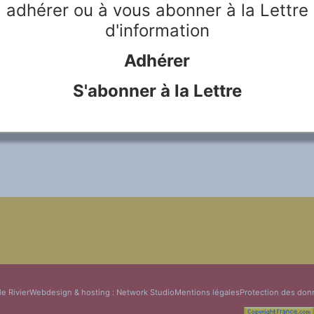
adhérer ou à vous abonner à la Lettre
05, nous avons découvert au
rilinguisme était un vaste
d'information
multi et transdisciplinaire. A
es Assises, nous avons...
Adhérer
LIRE LA SUITE...
S'abonner à la Lettre
le Rivier
Webdesign & hosting :
Network Studio
Mentions légales
Protection des don