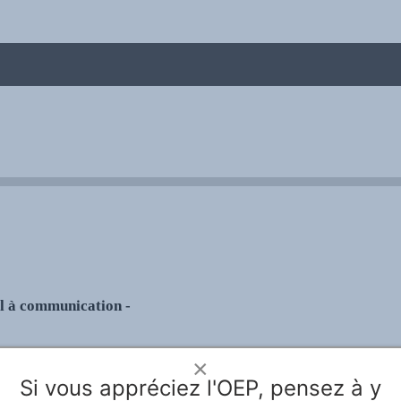
me
el à communication -
mmunications « Le
×
rsité et universalité » Depuis
Si vous appréciez l'OEP, pensez à y
es du plurilinguisme et la