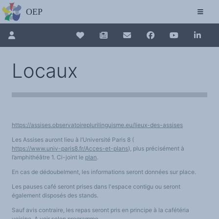
L'OBSERVATOIRE
Découvrez le site avec Mistral IA, Deepseek, ChatGPT, etc.
La Charte européenne du plurilinguisme
Qui sommes-nous ?
Le projet
Pour renouveler, connectez-vous d'abord à votre espace en 
Collection plurilinguisme
Soutenir l'OEP
Locaux
Agir avec l'OEP
Contacter l'OEP
La Collection plurilinguisme sur CAIRN (a
Proposer une action
Demander un stage
Régles de confidentialité
LES ACTIONS
Annuaire des chercheurs
Colloques de ou avec l'OEP
La Lettre de l'OEP
Les éditos de l'OEP
https://assises.observatoireplurilinguisme.eu/lieux-des-assises
Nouveau dictionnaire des anglicismes 
La petite librairie de l'OEP
Collection Plurilinguisme
Les Assises auront lieu à l’Université Paris 8 (
L'annuaire des chercheurs et équipes de recherche sur le plurilinguisme
https://www.univ-paris8.fr/Acces-et-plans
), plus précisément à
Les séminaires en partenariat
Les Assises européennes du plurilingu
Les Assises
l’amphithéâtre 1. Ci-joint le
plan
.
Une cagnotte pour installer le plurilinguisme à l'université
PÔLE RECHERCHE
En cas de dédoubelment, les informations seront données sur place.
Bibliographie
Colloques et séminaires
Les pauses café seront prises dans l'espace contigu ou seront
Appels à communication ou projet
également disposés des stands.
Classement thématique
Annuaire des chercheurs sur le plurilinguisme
Sauf avis contraire, les repas seront pris en principe à la cafétéria
Instituts et centres de recherche
L'OEP et le plurilinguisme sur CAIRN
voisine. A voir selon programme.