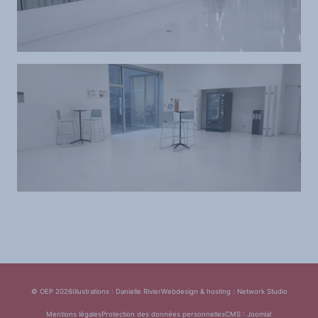
© OEP 2026
Illustrations : Danielle Rivier
Webdesign & hosting :
Network Studio
Mentions légales
Protection des données personnelles
CMS :
Joomla!