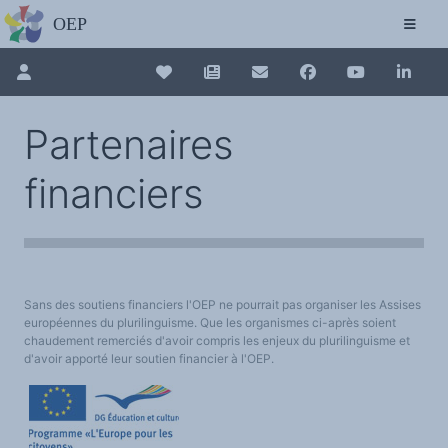
L'OBSERVATOIRE
Découvrez le site avec Mistral IA, Deepseek, ChatGPT, etc.
La Charte européenne du plurilinguisme
Qui sommes-nous ?
Le projet
Pour renouveler, connectez-vous d'abord à votre espace en 
Collection plurilinguisme
Soutenir l'OEP
Partenaires
Agir avec l'OEP
Contacter l'OEP
La Collection plurilinguisme sur CAIRN (a
Proposer une action
financiers
Demander un stage
Régles de confidentialité
LES ACTIONS
Annuaire des chercheurs
Colloques de ou avec l'OEP
La Lettre de l'OEP
Les éditos de l'OEP
Nouveau dictionnaire des anglicismes 
La petite librairie de l'OEP
Collection Plurilinguisme
L'annuaire des chercheurs et équipes de recherche sur le plurilinguisme
Sans des soutiens financiers l'OEP ne pourrait pas organiser les Assises
Les séminaires en partenariat
Les Assises européennes du plurilingu
Les Assises
européennes du plurilinguisme. Que les organismes ci-après soient
Une cagnotte pour installer le plurilinguisme à l'université
chaudement remerciés d'avoir compris les enjeux du plurilinguisme et
PÔLE RECHERCHE
d'avoir apporté leur soutien financier à l'OEP.
Bibliographie
Colloques et séminaires
Appels à communication ou projet
Classement thématique
Annuaire des chercheurs sur le plurilinguisme
Instituts et centres de recherche
L'OEP et le plurilinguisme sur CAIRN