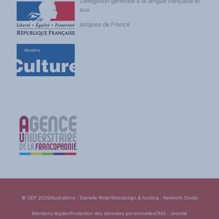
Délégation générale à la langue française et
aux
langues de France
© OEP 2026
Illustrations : Danielle Rivier
Webdesign & hosting :
Network Studio
Mentions légales
Protection des données personnelles
CMS :
Joomla!