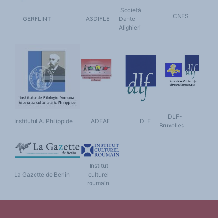
Società
CNES
GERFLINT
ASDIFLE
Dante
Alighieri
DLF-
Institutul A. Philippide
ADEAF
DLF
Bruxelles
Institut
La Gazette de Berlin
culturel
roumain