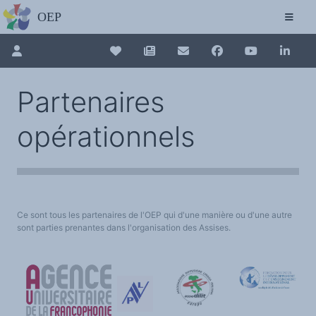
L'OBSERVATOIRE
Découvrez le site avec Mistral IA, Deepseek, ChatGPT, etc.
La Charte européenne du plurilinguisme
Qui sommes-nous ?
Le projet
Pour renouveler, connectez-vous d'abord à votre espace en 
Collection plurilinguisme
Soutenir l'OEP
Partenaires
Agir avec l'OEP
Contacter l'OEP
La Collection plurilinguisme sur CAIRN (a
Proposer une action
opérationnels
Demander un stage
Régles de confidentialité
LES ACTIONS
Annuaire des chercheurs
Colloques de ou avec l'OEP
La Lettre de l'OEP
Les éditos de l'OEP
Nouveau dictionnaire des anglicismes 
La petite librairie de l'OEP
Collection Plurilinguisme
L'annuaire des chercheurs et équipes de recherche sur le plurilinguisme
Ce sont tous les partenaires de l'OEP qui d'une manière ou d'une autre
Les séminaires en partenariat
Les Assises européennes du plurilingu
Les Assises
sont parties prenantes dans l'organisation des Assises.
Une cagnotte pour installer le plurilinguisme à l'université
PÔLE RECHERCHE
Bibliographie
Colloques et séminaires
Appels à communication ou projet
Classement thématique
Annuaire des chercheurs sur le plurilinguisme
Instituts et centres de recherche
L'OEP et le plurilinguisme sur CAIRN