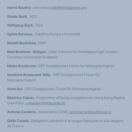
LES FONDAMENTAUX
Hervé Baudry
, chercheur,
hdb@lignedombre.org
Les acteurs du plurilinguisme
Langues et géopolitique - L'avenir des langues
Multilinguismes et plurilinguismes
Gisela Bock
, VDS
Politiques et droits linguistiques
Dynamique des langues
Wolfgang Bock
, VDS
Langues et histoire
Langues, sciences et philosophie
Sylvie Bordaux
, Viadrina Europa Universität
Science ouverte
Langues et pouvoirs
Mouldi Bouteben
, ANEF
Terminologie
Textes de référence
Nelu Bradean- Ebinger
, Leiter Zentrum für fremdsprachige Studien,
DOSSIERS THÉMATIQUES
Corvinus-Universität Budapest
Education et recherche
Culture et industries culturelles
Economique et social
Meike Brodersen
OEP Europäisches Forum für Mehrsprachigkeit
International
Accès au dictionnaire des anglicismes
Sandrine Broussard-Nilly
, OEP Europäisches Forum für
Accéder à la plateforme pour la traduction (en construction)
Mehrsprachigkeit
Accès à la banque de données Relations internationales
Accéder au site de l'OPA (Observatoire du plurilinguisme en Afrique)
Anne Bui
, OEP Europäisches Forum für Mehrsprachigkeit
ACTUALITÉS/EVENEMENTS
Actualités
Béatrice Cabau
, Programme d'Etudes européennes, Hong Kong Baptist
Manifestations
Les victoires du plurilinguisme
University,
cabaulam@hkbu.edu.hk
Chroniques et humeurs
Courrier des lecteurs
Antonia Cambria
, Association LEND,
antoniacambria@tiscali.it
Morceaux choisis
Annonces
Odile Canale
, Délégation générale à la langue française et aux langues
Anglicismes-anglicisation
de France
Humour et plurilinguisme