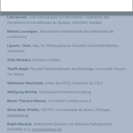
An Le Nouail-Marlière
, Comité économique et social européen
(Europäischer Wirtschafts- und Sozialausschuss)
Lebrasseur
, Lola Service pour la Francisation, Fédération des
travailleurs et travailleuses du Québec, Montréal, Québec
Michel Lesseigne
, Association Internationale des Interprètes de
Conférence
Lipavic- Ostir
, Alja, Dr. Philosophische Fakultät Universität Maribor,
Slowenien
Zélia Madeira
, Instituto Camões
Toufik Majdi
, Faculté Polydisciplinaire de Khouribga, Université Hassan
1er, Maroc
Waldemar Martyniuk
, Leiter des EFSZ, Directeur du CELV
Wolfgang Matthe
, Gymnasium Ernestinum Coburg
Marie-Thérèse Maurer
, Université Lumière Lyon 2
Sílvia Melo-Pfeifer
, CIDTFF, Universidade de Aveiro, Portugal,
smelo@ua.pt
Ralph Mocikat
, Arbeitskreis Deutsch als Wissenschaftssprache
(ADAWIS) e.V.,
rmocikat@gmx.de