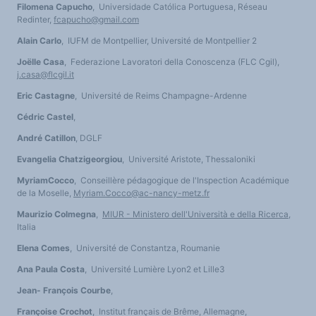
Filomena Capucho
, Universidade Católica Portuguesa, Réseau
Redinter,
fcapucho@gmail.com
Alain Carlo
, IUFM de Montpellier, Université de Montpellier 2
Joëlle Casa
, Federazione Lavoratori della Conoscenza (FLC Cgil),
j.casa@flcgil.it
Eric Castagne
, Université de Reims Champagne-Ardenne
Cédric Castel
,
André Catillon
, DGLF
Evangelia Chatzigeorgiou
, Université Aristote, Thessaloniki
Myriam
Cocco
, Conseillère pédagogique de l'Inspection Académique
de la Moselle,
Myriam.Cocco@ac-nancy-metz.fr
Maurizio Colmegna
,
MIUR - Ministero dell'Università e della Ricerca
,
Italia
Elena Comes
, Université de Constantza, Roumanie
Ana Paula Costa
, Université Lumière Lyon2 et Lille3
Jean- François Courbe
,
Françoise Crochot
, Institut français de Brême, Allemagne,