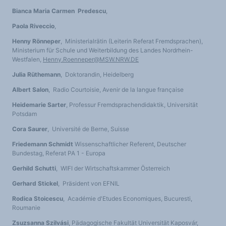
Bianca Maria Carmen Predescu
,
Paola Riveccio
,
Henny Rönneper
, Ministerialrätin (Leiterin Referat Fremdsprachen),
Ministerium für Schule und Weiterbildung des Landes Nordrhein-
Westfalen,
Henny.Roenneper@MSW.NRW.DE
Julia Rüthemann
, Doktorandin, Heidelberg
Albert Salon
, Radio Courtoisie, Avenir de la langue française
Heidemarie Sarter
, Professur Fremdsprachendidaktik, Universität
Potsdam
Cora Saurer
, Université de Berne, Suisse
Friedemann Schmidt
Wissenschaftlicher Referent, Deutscher
Bundestag, Referat PA 1 - Europa
Gerhild Schutti
, WIFI der Wirtschaftskammer Österreich
Gerhard Stickel
, Präsident von EFNIL
Rodica Stoicescu
, Académie d'Etudes Economiques, Bucuresti,
Roumanie
Zsuzsanna Szilvási
, Pädagogische Fakultät Universität Kaposvár,