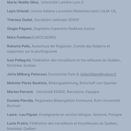
Marie-Noëlle Olive
, Université Lumière Lyon 2
Lapo Orlandi
, Unione Italiana Lavoratori Metalmeccanici UILM-UIL
Thérèse Oudet
, Secrétaire nationale ADEAF
Giogio Pagano
, Segretario Esperanto Radikala Asocio
Mats Pahlman
,EUROCADRES
Roberto Pella
, Ausschuss der Regionen, Comité des Régions et
rapporteur sur le plurilinguisme
Ivan Pellegrini
, Fédération des travailleurs et travailleuses du Québec,
Montréal, Québec
Jette Milberg Petersen
, Doctorante Paris 8,
jettemilberg@yahoo.fr
Melchor Pérez Bautista
, Bildungsabteilung, Botschaft von Spanien
Marion Perrard
, Université ESADE, Barcelone, Espagne
Daniela Pierella
, Regionales Bildungsbüro Dortmund, Ruhr Universität
Bochum
Laure- Lou Piguet
, Enseignante en section bilingue, Varsovie, Pologne
Lucie Pratte
, Fédération des travailleurs et travailleuses du Québec,
Montréal, Québec