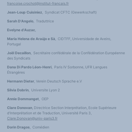
francoise.crochot@institut-francais.fr
Jean-Loup Cuisiniez
, Syndicat CFTC (Gewerkschaft)
Sarah D'Angelo
, Traduttrice
Evelyne d'Auzac
,
Maria Helena de Araújo e Sà
, CIDTFF, Universidade de Aveiro,
Portugal
Joël Decaillon
, Secrétaire confédérale de la Confédération Européenne
des Syndicats
Dana Di Pardo Léon-Henri
, Paris IV Sorbonne, UFR Langues
Étrangères
Hermann Dieter
, Verein Deutsch Sprache e.V
Silvia Dobrin
, Universite Lyon 2
Annie Dommanget
, OEP
Clare Donovan
, Directrice Section Interprétation, Ecole Supérieure
d'Interprétation et de Traduction, Université Paris 3,
Clare.Donovan@univ-paris3.fr
Dorin Dragos
, Comédien