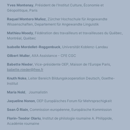
Yves Montenay
, Président de l'Institut Culture, Économie et
Géopolitique, Paris
Raquel Montero Muñoz
, Zürcher Hochschule für Angewandte
Wissenschaften, Departement für Angewandte Linguistik
Mathieu Moody
, Fédération des travailleurs et travailleuses du Québec,
Montréal, Québec
Isabelle Mordellet-Roggenbuck
, Universität Koblenz-Landau
Gilbert Muller
, AXA Assistance - CFE CGC
Babette Nieder
, Vice-présidente OEP, Maison de l'Europe Paris,
babette.nieder@free.fr
Knuth Noke
, Leiter Bereich Bildungskooperation Deutsch, Goethe-
Institut
Maria Nold
, Journalistin
Jaqueline Nonon
, OEP Europäisches Forum für Mehrsprachigkeit
Sean Ó Riain
, Commission européenne, Europäische Kommission
Florin-Teodor Olariu
, Institut de philologie roumaine A. Philippide,
Académie roumaine