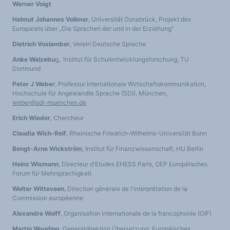
Werner Voigt
Helmut Johannes Vollmer
, Universität Osnabrück, Projekt des
Europarats über „Die Sprachen der und in der Erziehung"
Dietrich Voslamber
, Verein Deutsche Sprache
Anke Walzebu
g, Institut für Schulentwicklungsforschung, TU
Dortmund
Peter J Weber
, Professur Internationale Wirtschaftskommunikation,
Hochschule für Angewandte Sprache (SDI), München,
weber@sdi-muenchen.de
Erich Wieder
, Chercheur
Claudia Wich-Reif
, Rheinische Friedrich-Wilhelms-Universität Bonn
Bengt-Arne Wickström
, Institut für Finanzwissenschaft, HU Berlin
Heinz Wismann
, Directeur d'Etudes EHESS Paris, OEP Europäisches
Forum für Mehrsprachigkeit
Wolter Witteveen
, Direction générale de l'interprétation de la
Commission européenne
Alexandre Wolff
, Organisation internationale de la francophonie (OIF)
Martin Wooding
, Generaldirektion Übersetzung, Europäisches