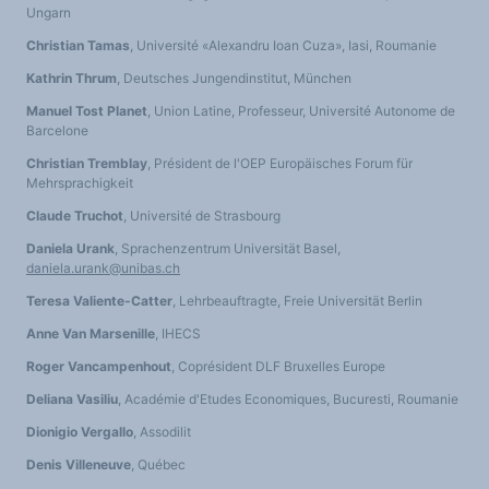
Ungarn
Christian Tamas
, Université «Alexandru Ioan Cuza», Iasi, Roumanie
Kathrin Thrum
, Deutsches Jungendinstitut, München
Manuel Tost Planet
, Union Latine, Professeur, Université Autonome de
Barcelone
Christian Tremblay
, Président de l'OEP Europäisches Forum für
Mehrsprachigkeit
Claude Truchot
, Université de Strasbourg
Daniela Urank
, Sprachenzentrum Universität Basel,
daniela.urank@unibas.ch
Teresa Valiente-Catter
, Lehrbeauftragte, Freie Universität Berlin
Anne Van Marsenille
, IHECS
Roger Vancampenhout
, Coprésident DLF Bruxelles Europe
Deliana Vasiliu
, Académie d'Etudes Economiques, Bucuresti, Roumanie
Dionigio Vergallo
, Assodilit
Denis Villeneuve
, Québec