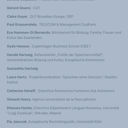
Gérard Gourci
, CGT
Claire Goyer
, DLF Bruxelles-Europe, OEP
Paul Grosserohde
, TELECOM & Management SudParis
Eva Hammes-Di Bernardo
, Ministerium für Bildung, Familie, Frauen und
Kultur des Saarlandes
Gyde Hansen
, Copenhagen Business School (CBS )
Harald Hartung
, Referatsleiter „Politik der Sprachenvielfalt",
Generaldirektion Bildung und Kultur, Europäische Kommission
Samantha Hartwig
Laura Hartz
, Projektkoordination "Sprachen ohne Grenzen", Goethe-
Institut
Catherine Henaff
, Directrice Ressources humaines Axa Assistance
Vincent Henry
, Agence universitaire de la francophonie
Dhurata Hoxha
, Directrice Département Langues Romanes, Université
"Luigj Gurakuqi", Shkoder, Albanie
Pia Janczak
, Europäische Rechtslinguistik, Universität Köln