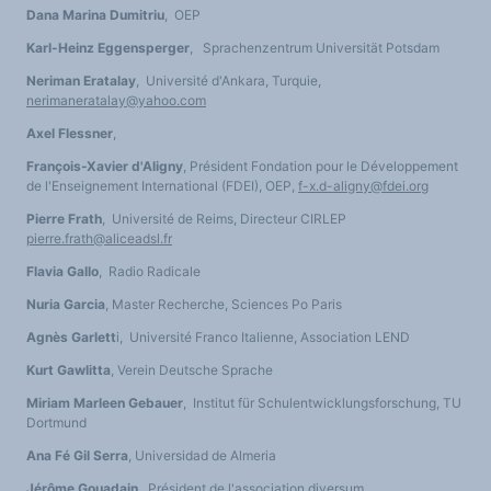
Dana Marina Dumitriu
, OEP
Karl-Heinz Eggensperger
, Sprachenzentrum Universität Potsdam
Neriman Eratalay
, Université d'Ankara, Turquie,
nerimaneratalay@yahoo.com
Axel Flessner
,
François-Xavier d'Aligny
, Président Fondation pour le Développement
de l'Enseignement International (FDEI), OEP,
f-x.d-aligny@fdei.org
Pierre Frath
, Université de Reims, Directeur CIRLEP
pierre.frath@aliceadsl.fr
Flavia Gallo
, Radio Radicale
Nuria Garcia
, Master Recherche, Sciences Po Paris
Agnès Garlett
i, Université Franco Italienne, Association LEND
Kurt Gawlitta
, Verein Deutsche Sprache
Miriam Marleen Gebauer
, Institut für Schulentwicklungsforschung, TU
Dortmund
Ana Fé Gil Serra
, Universidad de Almeria
Jérôme Gouadain
, Président de l'association diversum