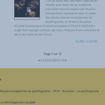
« On dit qu’au delà des mers »spectacle-
chanté avec Nora Idir et Joséphine
Lazzarino mise en espace par Morena
Campanisera représenté dans le cadre
des 4èmes Assises européennes du
plurilinguisme, le 18 mai à Bruxelles
(Comité économique et social européen) à 17h15 SYNOPSIS Il
s'agit d'un voyage commun, qui trace l'histoire d'une rencontre et
de ce qui reste au sein d'une...
LIRE LA SUITE...
Page 7 sur 12
2
3
4
5
6
7
8
9
10
11
Assises européennes du plurilinguisme - 2019 - Bucarest - Le plurilinguisme
s le développement durable