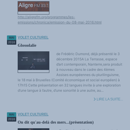
http://aligrefm.org/programmes/les-
emissions/chronica/emission-du-08-mai-2016.html
VOLET CULTUREL
MAI
2016
Glossolalie
de Frédéric Dumond, déjà présenté le 3
décembre 2015A La Terrasse, espace
d’art contemporain, Nanterre,sera produit
à nouveau dans le cadre des 4èmes
Assises européennes du plurilinguisme,
le 18 mai à Bruxelles (Comité économique et social européen) à
17h15 Cette présentation en 32 langues invite à une exploration
d’une langue à l’autre, d’une sonorité à une autre, au...
LIRE LA SUITE...
VOLET CULTUREL
MAI
2016
On dit qu'au-delà des mers...(présentation)