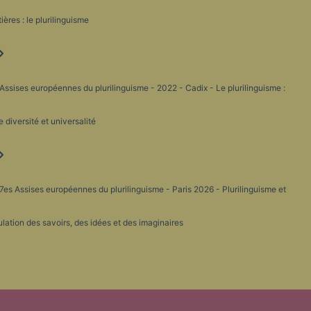
tières : le plurilinguisme
Assises européennes du plurilinguisme - 2022 - Cadix - Le plurilinguisme :
e diversité et universalité
7es Assises européennes du plurilinguisme - Paris 2026 - Plurilinguisme et
ulation des savoirs, des idées et des imaginaires