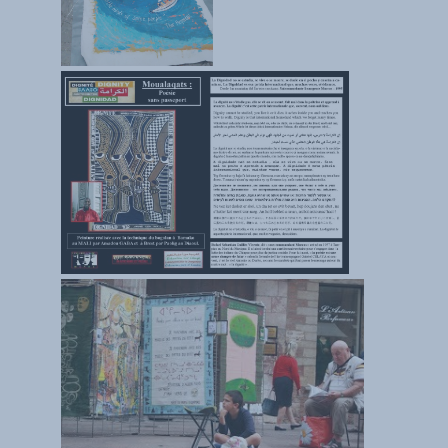
LES FONDAMENTAUX
Les acteurs du plurilinguisme
Langues et géopolitique - L'avenir des langues
Multilinguismes et plurilinguismes
Politiques et droits linguistiques
Dynamique des langues
Langues et histoire
Langues, sciences et philosophie
Science ouverte
Langues et pouvoirs
Terminologie
Textes de référence
DOSSIERS THÉMATIQUES
Education et recherche
Culture et industries culturelles
Economique et social
International
Accès au dictionnaire des anglicismes
Accéder à la plateforme pour la traduction (en construction)
Accès à la banque de données Relations internationales
Accéder au site de l'OPA (Observatoire du plurilinguisme en Afrique)
ACTUALITÉS/EVENEMENTS
Actualités
Manifestations
Les victoires du plurilinguisme
Chroniques et humeurs
Courrier des lecteurs
Morceaux choisis
Annonces
Anglicismes-anglicisation
Humour et plurilinguisme