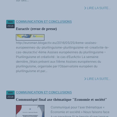
sur des...
LIRE LA SUITE...
COMMUNICATION ET CONCLUSIONS
MAI
2016
Euractiv (revue de presse)
http://euroman.blogactiv.eu/2016/05/25/4eme-assises-
europeennes-du-plurilinguisme-plurilinguisme-et-creativite-le-
cas-deuractiv/ 4ème Assises européennes du plurilinguisme –
Plurilinguisme et créativité : le cas d’EurActiv La semaine
dernière, j’étais présent aux IVème Assises européennes du
plurilinguisme, organisée par l’Observatoire européen du
plurilinguisme et par...
LIRE LA SUITE...
COMMUNICATION ET CONCLUSIONS
MAI
2016
Communiqué final axe thématique "Economie et société"
Communiqué pour l'axe thématique «
Économie et société » Nous faisons face
à un paradoxe.Si le besoin d'une langue