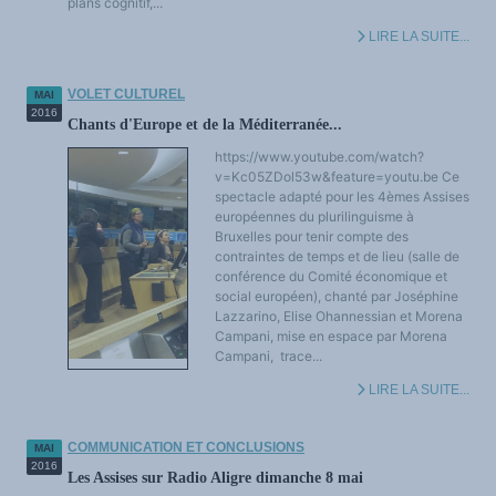
plans cognitif,...
LIRE LA SUITE...
VOLET CULTUREL
MAI
2016
Chants d'Europe et de la Méditerranée...
https://www.youtube.com/watch?
v=Kc05ZDol53w&feature=youtu.be Ce
spectacle adapté pour les 4èmes Assises
européennes du plurilinguisme à
Bruxelles pour tenir compte des
contraintes de temps et de lieu (salle de
conférence du Comité économique et
social européen), chanté par Joséphine
Lazzarino, Elise Ohannessian et Morena
Campani, mise en espace par Morena
Campani, trace...
LIRE LA SUITE...
COMMUNICATION ET CONCLUSIONS
MAI
2016
Les Assises sur Radio Aligre dimanche 8 mai