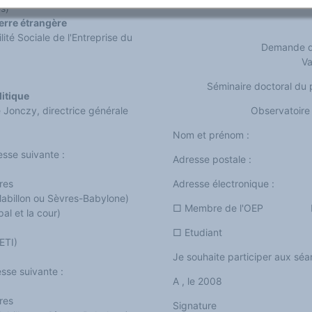
s)
terre étrangère
té Sociale de l'Entreprise du
Demande de
Va
Séminaire doctoral du p
litique
 Jonczy, directrice générale
Observatoire 
Nom et prénom :
esse suivante :
Adresse postale :
ères
Adresse électronique :
45, rue des Saints-Pères 75006 Paris (métro St-Germain, Mabillon ou Sèvres-Babylone)
□ Membre de l'OEP □ 
pal et la cour)
□ Etudiant □ Au
ETI)
Je souhaite participer aux séa
esse suivante :
A , le 2008
ères
Signature