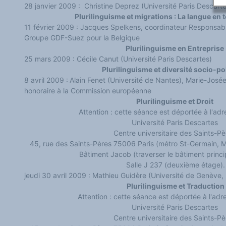
Les victoires du plurilinguisme
28 janvier 2009 : Christine Deprez (Université Paris Descarte
Chroniques et humeurs
Plurilinguisme et migrations : La langue en 
Courrier des lecteurs
11 février 2009 : Jacques Spelkens, coordinateur Responsabili
Morceaux choisis
Annonces
Groupe GDF-Suez pour la Belgique
Anglicismes-anglicisation
Plurilinguisme en Entreprise
Humour et plurilinguisme
25 mars 2009 : Cécile Canut (Université Paris Descartes)
Plurilinguisme et diversité socio-po
8 avril 2009 :
Alain Fenet (Université de Nantes), Marie-Josée
honoraire à la Commission européenne
Plurilinguisme et Droit
Attention : cette séance est déportée à l'adr
Université Paris Descartes
Centre universitaire des Saints-P
Bâtiment Jacob (traverser le bâtiment princi
Salle J 237 (deuxième étage).
jeudi 30 avril 2009 : Mathieu Guidère (Université de Genève, 
Plurilinguisme et Traduction
Attention : cette séance est déportée à l'adr
Université Paris Descartes
Centre universitaire des Saints-P