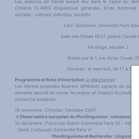
Les séances de travail auront lieu dans le cadre du sémi
Classement thématique
Annuaire des chercheurs sur le plurilinguisme
Christos CLAIRIS (linguistique générale), Ecole doctoral
Instituts et centres de recherche
sociales : cultures, individus, sociétés
L'OEP et le plurilinguisme sur CAIRN
LES FONDAMENTAUX
Lieu : Sorbonne, Université Paris Des
Les acteurs du plurilinguisme
Langues et géopolitique - L'avenir des langues
Salle des thèses E637, galerie Claude 
Multilinguismes et plurilinguismes
Politiques et droits linguistiques
1er étage, escalier J
Dynamique des langues
Langues et histoire
Langues, sciences et philosophie
Entrée par le 1, rue Victor Cousin 
Science ouverte
Langues et pouvoirs
Horaires : le mercredi, de 17 à 19 h
Terminologie
Textes de référence
Programme et fiche d'inscription
(
à télécharger
) :
DOSSIERS THÉMATIQUES
Les thèmes proposés illustrent différents aspects du plurili
Education et recherche
Culture et industries culturelles
domaine abordé de cerner les enjeux et l'impact du pluriling
Economique et social
recherche possibles.
International
Accès au dictionnaire des anglicismes
19 novembre : Christian Tremblay (OEP)
Accéder à la plateforme pour la traduction (en construction)
L'Observatoire européen du Plurilinguisme : naissance, 
Accès à la banque de données Relations internationales
Accéder au site de l'OPA (Observatoire du plurilinguisme en Afrique)
10 décembre : Françoise Guérin (Université Paris IV)
-
Astrid 
ACTUALITÉS/EVENEMENTS
-
Denis Costaouec (Université Paris V)
Actualités
Plurilinguisme et Recherche : Linguistiqu
Manifestations