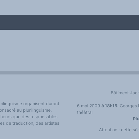
Bâtiment Jacob
me
urilinguisme organisent durant
6 mai 2009
à 18h15
: Georges 
onsacré au plurilinguisme.
théâtral
rcheurs que des responsables
Plu
tes de traduction, des artistes
Attention : cette s