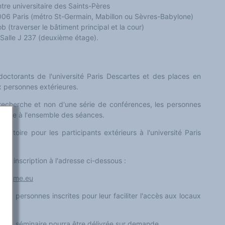
tre universitaire des Saints-Pères
45, rue des Saints-Pères 75006 Paris (métro St-Germain, Mabillon ou Sèvres-Babylone)
 (traverser le bâtiment principal et la cour)
Salle J 237 (deuxième étage).
octorants de l'université Paris Descartes et des places en
x personnes extérieures.
recherche et non d'une série de conférences, les personnes
nscrire à l'ensemble des séances.
bligatoire pour les participants extérieurs à l'université Paris
 d'inscription à l'adresse ci-dessous :
nguisme.eu
aux personnes inscrites pour leur faciliter l'accès aux locaux
on au séminaire pourra être délivrée sur demande.