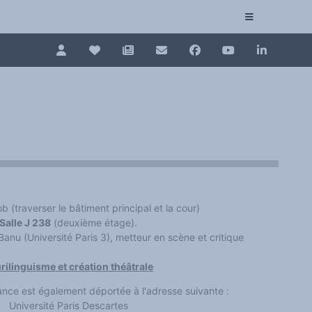
Pour renouveler, connectez-vous d'abord à votre es
Collection plurilinguisme
La Collection plurilinguisme sur CAIRN (artic
Annuaire des chercheurs
Nouveau dictionnaire des anglicismes (ND
 (traverser le bâtiment principal et la cour)
Les Assises européennes du plurilinguisme
Salle J 238
(deuxième étage).
Banu (Université Paris 3), metteur en scène et critique
rilinguisme et création théâtrale
éance est également déportée à l'adresse suivante :
Université Paris Descartes