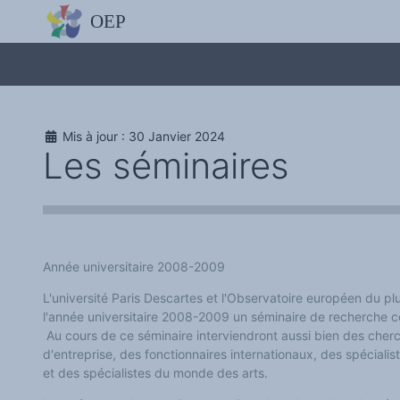
L'OBSERVATOIRE
Découvrez le site avec Mistral IA, Deepseek, ChatGPT, etc.
La Charte européenne du plurilinguisme
Qui sommes-nous ?
Le projet
Soutenir l'OEP
Agir avec l'OEP
Mis à jour : 30 Janvier 2024
Contacter l'OEP
Les séminaires
Proposer une action
Demander un stage
Régles de confidentialité
LES ACTIONS
Colloques de ou avec l'OEP
La Lettre de l'OEP
Les éditos de l'OEP
La petite librairie de l'OEP
Année universitaire 2008-2009
Collection Plurilinguisme
L'annuaire des chercheurs et équipes de recherche sur le plurilinguis
L'université Paris Descartes et l'Observatoire européen du pl
Les séminaires en partenariat
l'année universitaire 2008-2009 un séminaire de recherche c
Les Assises
Au cours de ce séminaire interviendront aussi bien des che
Une cagnotte pour installer le plurilinguisme à l'université
PÔLE RECHERCHE
d'entreprise, des fonctionnaires internationaux, des spécialis
Bibliographie
et des spécialistes du monde des arts.
Colloques et séminaires
Appels à communication ou projet