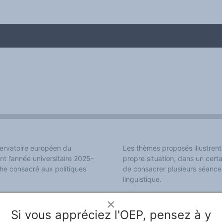
bservatoire européen du
Les thèmes proposés illustrent 
nt l’année universitaire 2025-
propre situation, dans un cer
me
he consacré aux politiques
de consacrer plusieurs séances
linguistique.
e du Professeur José Carlos
13 février 2026 :
Nicolas Bacaë
×
disparition du français dans la
Si vous appréciez l'OEP, pensez à y
13 mars 2026 :
José Ramírez (