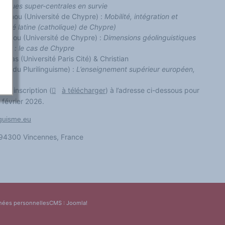
langues super-centrales en survie
olemou (Université de Chypre) :
Mobilité, intégration et
auté latine (catholique) de Chypre)
lemou (Université de Chypre) :
Dimensions géolinguistiques
tante : le cas de Chypre
eras (Université Paris Cité) & Christian
en du Plurilinguisme) :
L’enseignement supérieur européen,
 d’inscription (
à télécharger
) à l’adresse ci-dessous pour
 février 2026.
nguisme.eu
– 94300 Vincennes, France
nées personnelles
CMS :
Joomla!