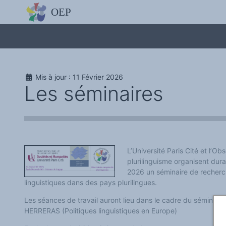
L'OBSERVATOIRE
Découvrez le site avec Mistral IA, Deepseek, ChatGPT, etc.
La Charte européenne du plurilinguisme
Qui sommes-nous ?
Le projet
Soutenir l'OEP
Agir avec l'OEP
Mis à jour : 11 Février 2026
Contacter l'OEP
Les séminaires
Proposer une action
Demander un stage
Régles de confidentialité
LES ACTIONS
Colloques de ou avec l'OEP
La Lettre de l'OEP
Les éditos de l'OEP
La petite librairie de l'OEP
L’Université Paris Cité et l’O
Collection Plurilinguisme
plurilinguisme organisent dura
L'annuaire des chercheurs et équipes de recherche sur le plurilinguis
2026 un séminaire de recherc
Les séminaires en partenariat
Les Assises
linguistiques dans des pays plurilingues.
Une cagnotte pour installer le plurilinguisme à l'université
PÔLE RECHERCHE
Les séances de travail auront lieu dans le cadre du séminair
Bibliographie
HERRERAS (Politiques linguistiques en Europe)
Colloques et séminaires
Appels à communication ou projet