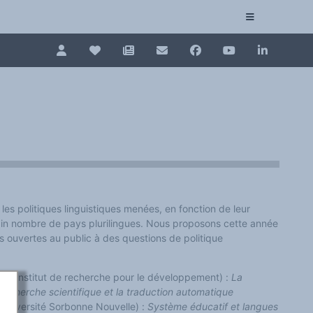
Pour renouveler, connectez-vous d'abord à votre es
Collection plurilinguisme
La Collection plurilinguisme sur CAIRN (artic
Annuaire des chercheurs
Nouveau dictionnaire des anglicismes (ND
les politiques linguistiques menées, en fonction de leur
Les Assises européennes du plurilinguisme
tain nombre de pays plurilingues. Nous proposons cette année
 ouvertes au public à des questions de politique
r (Institut de recherche pour le développement) :
La
 recherche scientifique et la traduction automatique
Université Sorbonne Nouvelle) :
Système éducatif et langues