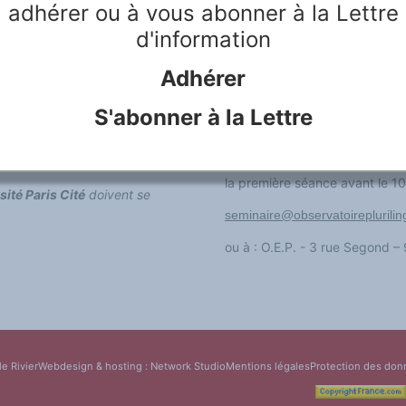
adhérer ou à vous abonner à la Lettre
étrangères en Argentine: des 
20 mars 2026 :
Marilena Kary
d'information
s, Salle 720 – 7ème étage
multilinguisme dans la commun
27 mars 2026 :
Marilena Karyo
Adhérer
d’une division politique persis
10 avril 2026 :
José Carlos Herr
S'abonner à la Lettre
Tremblay (Observatoire europé
sous l’emprise de l’anglais
 18h30
Adresser le bulletin de demande
la première séance avant le 10
sité Paris Cité
doivent se
seminaire@observatoireplurili
ou à : O.E.P. - 3 rue Segond 
le Rivier
Webdesign & hosting :
Network Studio
Mentions légales
Protection des don