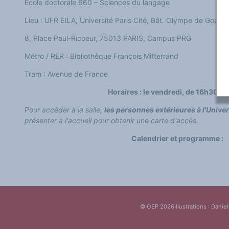
Ecole doctorale 660 – Sciences du langage
Classement thématique
Annuaire des chercheurs sur le plurilinguisme
Lieu : UFR EILA, Université Paris Cité, Bât. Olympe de Gouge
Instituts et centres de recherche
L'OEP et le plurilinguisme sur CAIRN
LES FONDAMENTAUX
8, Place Paul-Ricoeur, 75013 PARIS, Campus PRG
Les acteurs du plurilinguisme
Langues et géopolitique - L'avenir des langues
Métro / RER : Bibliothèque François Mitterrand
Multilinguismes et plurilinguismes
Politiques et droits linguistiques
Tram : Avenue de France
Dynamique des langues
Langues et histoire
Horaires : le vendredi, de 16h30 à
Langues, sciences et philosophie
Science ouverte
Pour accéder à la salle,
les personnes extérieures à l'Univer
Langues et pouvoirs
Terminologie
présenter à l'accueil pour obtenir une carte d'accès.
Textes de référence
DOSSIERS THÉMATIQUES
Calendrier et programme :
Education et recherche
Culture et industries culturelles
Economique et social
International
Accès au dictionnaire des anglicismes
Accéder à la plateforme pour la traduction (en construction)
Accès à la banque de données Relations internationales
Accéder au site de l'OPA (Observatoire du plurilinguisme en Afrique)
© OEP 2026
Illustrations : Daniel
ACTUALITÉS/EVENEMENTS
Actualités
Manifestations