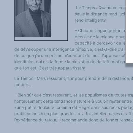
Classement thématique
Annuaire des chercheurs sur le plurilinguisme
Le Temps : Quand on colle aux
Instituts et centres de recherche
seule la distance rend lucide, 
L'OEP et le plurilinguisme sur CAIRN
rend intelligent?
LES FONDAMENTAUX
Les acteurs du plurilinguisme
– Chaque langue portant en ell
Langues et géopolitique - L'avenir des langues
Multilinguismes et plurilinguismes
décolle de la mienne pour aller
Politiques et droits linguistiques
capacité à percevoir de la ré
Dynamique des langues
de développer une intelligence réflexive, c’est-à-dire d’aller vo
Langues et histoire
Langues, sciences et philosophie
de ce que j’ai compris en m’écartant de moi. J’oppose cette 
Science ouverte
identitaire, qui est la forme la plus stupide de l’affirmation de 
Langues et pouvoirs
que l’on est. C’est très appauvrissant.
Terminologie
Textes de référence
Le Temps : Mais rassurant, car pour prendre de la distance, i
DOSSIERS THÉMATIQUES
Education et recherche
tomber...
Culture et industries culturelles
Economique et social
– Bien sûr que c’est rassurant, et les populismes de toutes e
International
honteusement cette tendance naturelle à vouloir rester entre s
Accès au dictionnaire des anglicismes
Accéder à la plateforme pour la traduction (en construction)
«une petite douleur», comme dit Hegel dans ses récits pédagog
Accès à la banque de données Relations internationales
gratifications bien plus grandes, à la fois intellectuelles et a
Accéder au site de l'OPA (Observatoire du plurilinguisme en Afrique)
l’expérience du retour. Il recommande donc de fonder l’ense
ACTUALITÉS/EVENEMENTS
Actualités
Manifestations