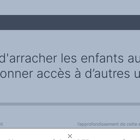
t d'arracher les enfants
 donner accès à d’autres
me
ti
l’approfondissement de cette e
undi 24 septembre 2012 à
les langues mortes, jouent un r
×
bre 2016 à 23:42.