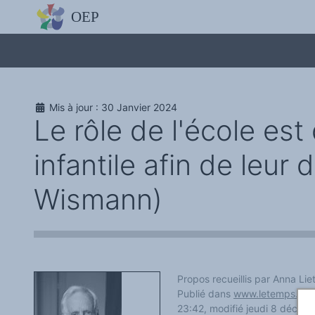
L'OBSERVATOIRE
Découvrez le site avec Mistral IA, Deepseek, ChatGPT, etc.
La Charte européenne du plurilinguisme
Qui sommes-nous ?
Le projet
Soutenir l'OEP
Agir avec l'OEP
Mis à jour : 30 Janvier 2024
Contacter l'OEP
Le rôle de l'école es
Proposer une action
Demander un stage
Régles de confidentialité
infantile afin de leur
LES ACTIONS
Colloques de ou avec l'OEP
La Lettre de l'OEP
Wismann)
Les éditos de l'OEP
La petite librairie de l'OEP
Collection Plurilinguisme
L'annuaire des chercheurs et équipes de recherche sur le plurilinguis
Les séminaires en partenariat
Les Assises
Une cagnotte pour installer le plurilinguisme à l'université
PÔLE RECHERCHE
Propos recueillis par Anna Liet
Bibliographie
Publié dans
www.letemps.ch
l
Colloques et séminaires
23:42, modifié jeudi 8 décem
Appels à communication ou projet