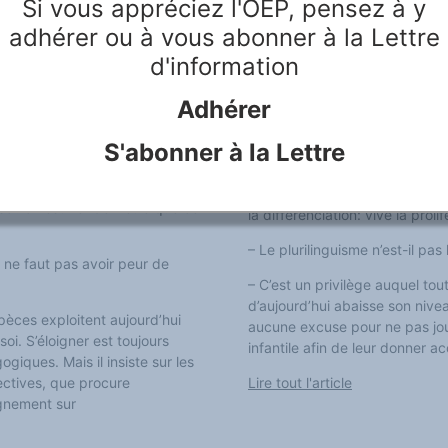
Si vous appréciez l'OEP, pensez à y
Le Temps: Mais pourquoi une te
 choses, on ne voit rien,
adhérer ou à vous abonner à la Lettre
– C’est comme si les gens ne t
écrivez-vous: être bilingue, ça
d'information
On vit dans un monde très ouve
l’ailleurs passe généralement p
e un reflet du réel, quand je
service, dénuée de toute dimen
Adhérer
 vers une autre, j’enrichis ma
rapport au réel. L’anglais inte
alité. Je me donne une chance
S'abonner à la Lettre
– Vous êtes contre toute idée
ir ailleurs et de revenir enrichi
attitude au syndrome
– Oui. La nostalgie d’un paradi
soi: on est fier de n’être que ce
la différenciation: vive la prol
– Le plurilinguisme n’est-il pas 
l ne faut pas avoir peur de
– C’est un privilège auquel tou
d’aujourd’hui abaisse son niveau
spèces exploitent aujourd’hui
aucune excuse pour ne pas joue
oi. S’éloigner est toujours
infantile afin de leur donner a
iques. Mais il insiste sur les
ffectives, que procure
Lire tout l'article
ignement sur