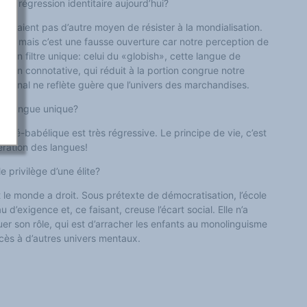
lle régression identitaire aujourd’hui?
rouvaient pas d’autre moyen de résister à la mondialisation.
rt, mais c’est une fausse ouverture car notre perception de
ar un filtre unique: celui du «globish», cette langue de
sion connotative, qui réduit à la portion congrue notre
rnational ne reflète guère que l’univers des marchan­dises.
 de langue unique?
s pré-babélique est très régressive. Le principe de vie, c’est
ifération des langues!
le privilège d’une élite?
t le monde a droit. Sous prétexte de démocratisation, l’école
 d’exigence et, ce faisant, creuse l’écart social. Elle n’a
r son rôle, qui est d’arracher les enfants au monolinguisme
ccès à d’autres univers mentaux.