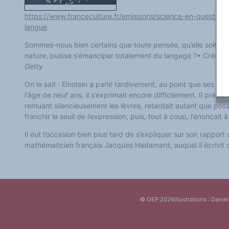
Classement thématique
Annuaire des chercheurs sur le plurilinguisme
https://www.franceculture.fr/emissions/science-en-questio
Instituts et centres de recherche
langue
L'OEP et le plurilinguisme sur CAIRN
LES FONDAMENTAUX
Sommes-nous bien certains que toute pensée, qu’elle soit sci
Les acteurs du plurilinguisme
Langues et géopolitique - L'avenir des langues
nature, puisse s’émanciper totalement du langage ?
• Crédits
Multilinguismes et plurilinguismes
Getty
Politiques et droits linguistiques
Dynamique des langues
On le sait : Einstein a parlé tardivement, au point que ses par
Langues et histoire
Langues, sciences et philosophie
l'âge de neuf ans, il s’exprimait encore difficilement. Il prép
Science ouverte
remuant silencieusement les lèvres, retardait autant que possibl
Langues et pouvoirs
franchir le seuil de l’expression, puis, tout à coup, l’énonçait 
Terminologie
Textes de référence
Il eut l’occasion bien plus tard de s’expliquer sur son rapport
DOSSIERS THÉMATIQUES
Education et recherche
mathématicien français Jacques Hadamard, auquel il écrivit 
Culture et industries culturelles
Economique et social
International
Accès au dictionnaire des anglicismes
Accéder à la plateforme pour la traduction (en construction)
Accès à la banque de données Relations internationales
© OEP 2026
Illustrations : Daniel
Accéder au site de l'OPA (Observatoire du plurilinguisme en Afrique)
ACTUALITÉS/EVENEMENTS
Actualités
Manifestations