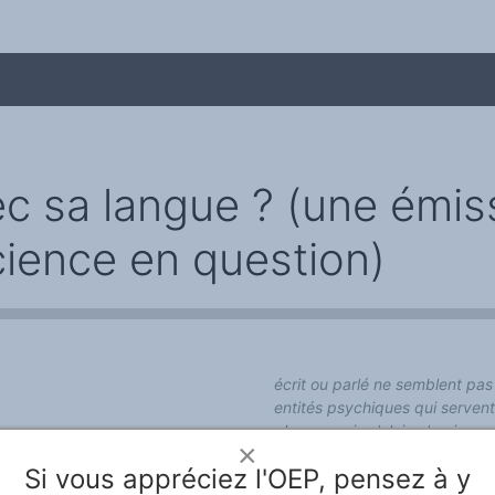
c sa langue ? (une émiss
cience en question)
me
écrit ou parlé ne semblent pa
entités psychiques qui servent
plus ou moins 'claires' qui pe
×
que je viens de mentionner sont
Si vous appréciez l'OEP, pensez à y
même que ma pensée soit de t