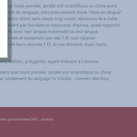
 que toute pensée, qu’elle soit scientifique ou d’une autre
talement du langage, plus précisément d’une "mise en langue"
 question étant sans doute trop vaste, réduisons-là à cette
 passant par Kundera et beaucoup d’autres, quels rapports
ent-ils avec leur langue maternelle ou leur langue
rs en elle et seulement par elle ? Et quel rapport
ction de leurs œuvres ? Et, le cas échéant, avec l’auto-
dans l’édition, polyglotte, agent littéraire à Londres.
ins que toute pensée, qu’elle soit scientifique ou d’une
per totalement du langage ?
•
Crédits :
Carmen Martínez
nées personnelles
CMS :
Joomla!