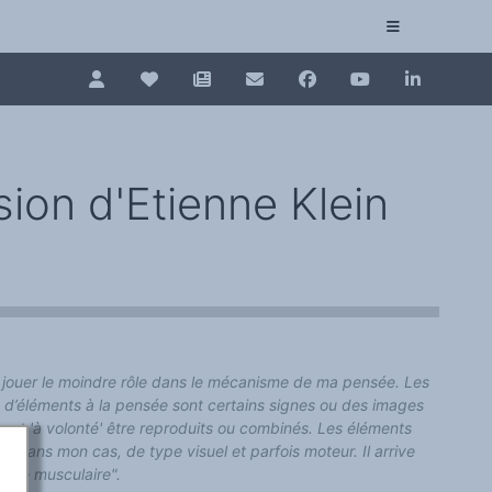
Pour renouveler, connectez-vous d'abord à votre es
Collection plurilinguisme
La Collection plurilinguisme sur CAIRN (artic
ion d'Etienne Klein
Annuaire des chercheurs
Nouveau dictionnaire des anglicismes (ND
Les Assises européennes du plurilinguisme
s jouer le moindre rôle dans le mécanisme de ma pensée. Les
 d’éléments à la pensée sont certains signes ou des images
uvent 'à volonté' être reproduits ou combinés. Les éléments
, dans mon cas, de type visuel et parfois moteur. Il arrive
ype musculaire".