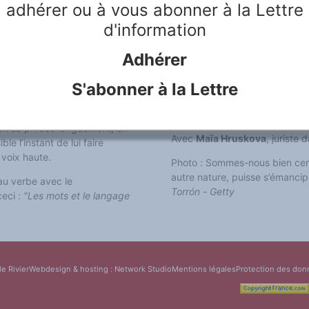
adhérer ou à vous abonner à la Lettre
Mais sommes-nous bien certains
ns/ne-pense-t-on-qu-avec-sa-
d'information
nature, puisse s’émanciper to
plus ou moins élaborée ? Cette
Adhérer
autre : de Kafka à Nabokov en
entifique ou d’une autre
les grands écrivains entretienn
 :
Carmen Martínez Torrón -
S'abonner à la Lettre
d’adoption ? Pensent-ils toujou
entretiennent-ils avec la tradu
ents s’en étaient inquiétés. À
traduction ?
arait sa phrase longuement, en
Avec
Maïa Hruskova
, juriste 
e l’instant de lui faire
à voix haute.
Photo :
Sommes-nous bien certa
autre nature, puisse s’émanci
 au verbe avec le
Torrón
-
Getty
ceci :
"Les mots et le langage
le Rivier
Webdesign & hosting :
Network Studio
Mentions légales
Protection des don