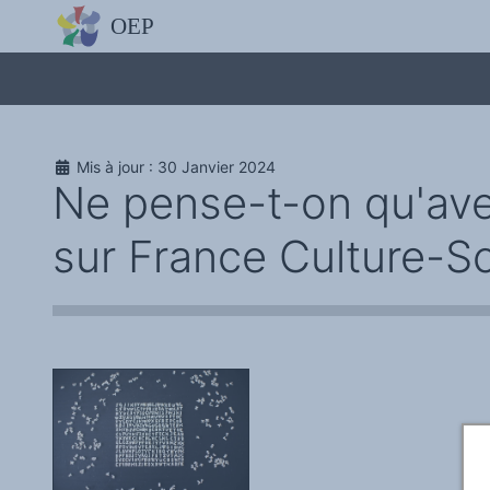
L'OBSERVATOIRE
Découvrez le site avec Mistral IA, Deepseek, ChatGPT, etc.
La Charte européenne du plurilinguisme
Qui sommes-nous ?
Le projet
Soutenir l'OEP
Agir avec l'OEP
Mis à jour : 30 Janvier 2024
Contacter l'OEP
Ne pense-t-on qu'ave
Proposer une action
Demander un stage
Régles de confidentialité
sur France Culture-S
LES ACTIONS
Colloques de ou avec l'OEP
La Lettre de l'OEP
Les éditos de l'OEP
La petite librairie de l'OEP
Collection Plurilinguisme
L'annuaire des chercheurs et équipes de recherche sur le plurilinguis
Les séminaires en partenariat
Les Assises
Une cagnotte pour installer le plurilinguisme à l'université
PÔLE RECHERCHE
Bibliographie
Colloques et séminaires
Appels à communication ou projet