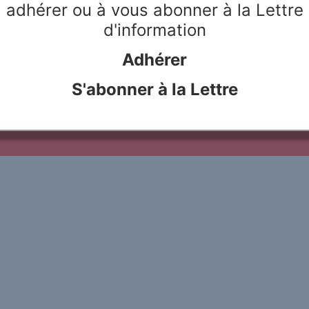
adhérer ou à vous abonner à la Lettre
d'information
Adhérer
le Rivier
Webdesign & hosting :
Network Studio
Mentions légales
Protection des don
S'abonner à la Lettre