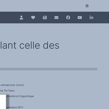
Pour renouveler, connectez-vous d'abord à votre es
Collection plurilinguisme
La Collection plurilinguisme sur CAIRN (artic
lant celle des
Annuaire des chercheurs
Nouveau dictionnaire des anglicismes (ND
Les Assises européennes du plurilinguisme
n entreprises (suivi)
mma Tor Faus.
té culturelle et linguistique
 en septembre 2011