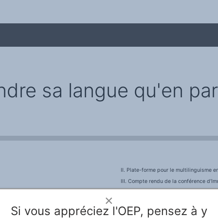
dre sa langue qu'en par
me
II. Plate-forme pour le multilinguisme e
III. Compte rendu de la conférence d’I
La Francophonie au service de la diversi
×
IV. Brèves
Si vous appréciez l'OEP, pensez à y
A noter : «
Les Misérables
» à Waterloo