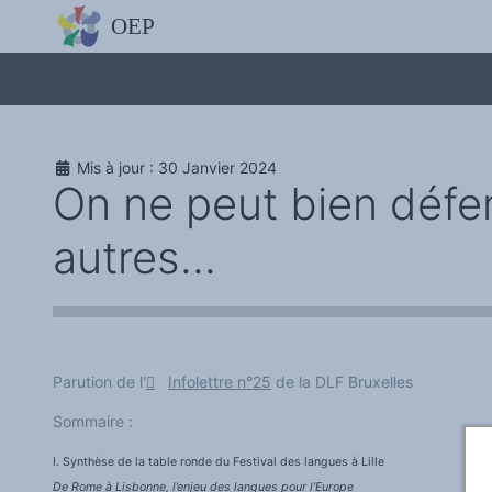
L'OBSERVATOIRE
Découvrez le site avec Mistral IA, Deepseek, ChatGPT, etc.
La Charte européenne du plurilinguisme
Qui sommes-nous ?
Le projet
Soutenir l'OEP
Agir avec l'OEP
Mis à jour : 30 Janvier 2024
Contacter l'OEP
On ne peut bien défen
Proposer une action
Demander un stage
Régles de confidentialité
autres...
LES ACTIONS
Colloques de ou avec l'OEP
La Lettre de l'OEP
Les éditos de l'OEP
La petite librairie de l'OEP
Collection Plurilinguisme
L'annuaire des chercheurs et équipes de recherche sur le plurilinguis
Les séminaires en partenariat
Parution de l'
Infolettre n°25
de la DLF Bruxelles
Les Assises
Une cagnotte pour installer le plurilinguisme à l'université
Sommaire :
PÔLE RECHERCHE
Bibliographie
I. Synthèse de la table ronde du Festival des langues à Lille
Colloques et séminaires
Appels à communication ou projet
De Rome à Lisbonne, l’enjeu des langues pour l’Europe