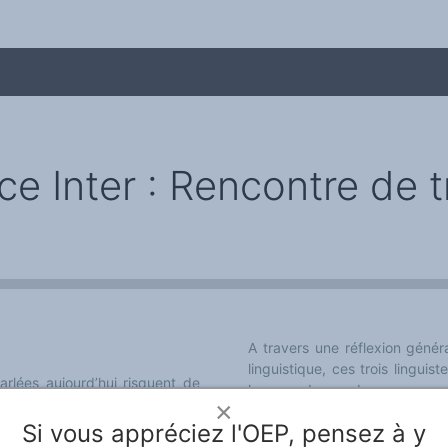
e Inter : Rencontre de t
me
A travers une réflexion généra
linguistique, ces trois lingui
arlées aujourd’hui risquent de
langues du monde.
is grands linguistes : Colette
×
s’effectue le travail sur le
Cliquer ici pour écouter en redi
Si vous appréciez l'OEP, pensez à y
aire face à la disparition des