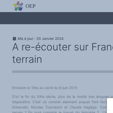
L'OBSERVATOIRE
Découvrez le site avec Mistral IA, Deepseek, ChatGPT, etc.
La Charte européenne du plurilinguisme
Qui sommes-nous ?
Le projet
Soutenir l'OEP
Agir avec l'OEP
Mis à jour : 30 Janvier 2024
Contacter l'OEP
A re-écouter sur Franc
Proposer une action
Demander un stage
Régles de confidentialité
terrain
LES ACTIONS
Colloques de ou avec l'OEP
La Lettre de l'OEP
Les éditos de l'OEP
La petite librairie de l'OEP
Collection Plurilinguisme
L'annuaire des chercheurs et équipes de recherche sur le plurilinguis
Les séminaires en partenariat
Emission la Tête au carré du 8 juin 2015
Les Assises
Une cagnotte pour installer le plurilinguisme à l'université
D’ici la fin du XXIe siècle, plus de la moitié des langues p
PÔLE RECHERCHE
disparaitre. C’est ce constat alarmant auquel font face tro
Bibliographie
Colloques et séminaires
Grinevald, Nicolas Tournadre et Claude Hagège. Comment 
Appels à communication ou projet
terrain ? En quoi consiste le travail du linguiste ? Que f