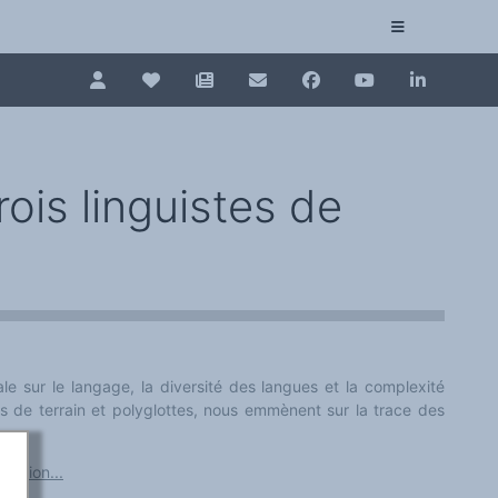
Pour renouveler, connectez-vous d'abord à votre es
Collection plurilinguisme
La Collection plurilinguisme sur CAIRN (artic
rois linguistes de
Annuaire des chercheurs
Nouveau dictionnaire des anglicismes (ND
Les Assises européennes du plurilinguisme
le sur le langage, la diversité des langues et la complexité
stes de terrain et polyglottes, nous emmènent sur la trace des
ffusion...