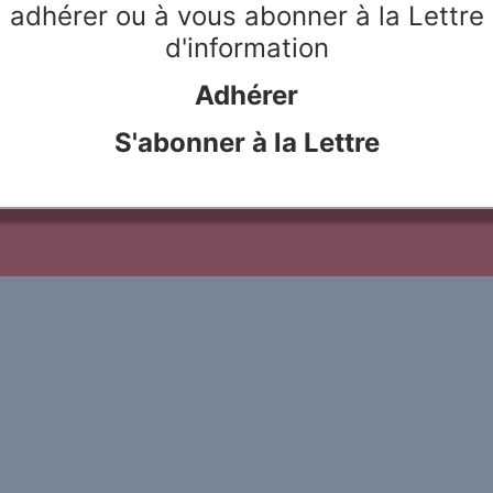
adhérer ou à vous abonner à la Lettre
d'information
Adhérer
S'abonner à la Lettre
le Rivier
Webdesign & hosting :
Network Studio
Mentions légales
Protection des don