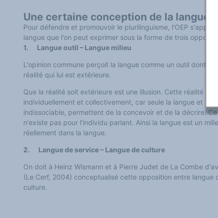
Classement thématique
Annuaire des chercheurs sur le plurilinguisme
Une certaine conception de la langue
Instituts et centres de recherche
Pour défendre et promouvoir le plurilinguisme, l'OEP s'appuie
L'OEP et le plurilinguisme sur CAIRN
LES FONDAMENTAUX
langue que l'on peut exprimer sous la forme de trois oppositi
Les acteurs du plurilinguisme
1. Langue outil – Langue milieu
Langues et géopolitique - L'avenir des langues
Multilinguismes et plurilinguismes
L'opinion commune perçoit la langue comme un outil dont elle
Politiques et droits linguistiques
Dynamique des langues
réalité qui lui est extérieure.
Langues et histoire
Langues, sciences et philosophie
Que la réalité soit extérieure est une illusion. Cette réalité est
Science ouverte
individuellement et collectivement, car seule la langue et la 
Langues et pouvoirs
indissociable, permettent de la concevoir et de la décrire. Ce
Terminologie
Textes de référence
n'existe pas pour l'individu parlant. Ainsi la langue est un milieu
DOSSIERS THÉMATIQUES
réellement dans la langue.
Education et recherche
Culture et industries culturelles
2. Langue de service – Langue de culture
Economique et social
International
On doit à Heinz Wismann et à Pierre Judet de La Combe d'a
Accès au dictionnaire des anglicismes
Accéder à la plateforme pour la traduction (en construction)
(Le Cerf, 2004) conceptualisé cette opposition entre langue 
Accès à la banque de données Relations internationales
culture.
Accéder au site de l'OPA (Observatoire du plurilinguisme en Afrique)
ACTUALITÉS/EVENEMENTS
Actualités
Manifestations