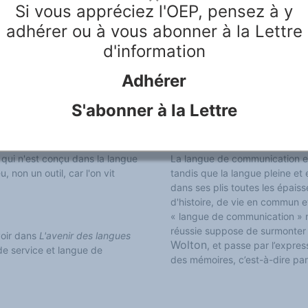
Si vous appréciez l'OEP, pensez à y
La langue de service, en tant q
adhérer ou à vous abonner à la Lettre
 sur une conception de la
réalités dites objectives et p
d'information
ons.
le monde peut partager, tandis
d'interprétation qui est la m
Adhérer
service correspond à un usage 
 se sert pour décrire une
correspond à un usage connotati
S'abonner à la Lettre
en aucune manière une langue 
 intériorisée dans la langue,
3. Langue de communication
pensée, formant un tout
 qui n'est conçu dans la langue
La langue de communication es
, non un outil, car l'on vit
tandis que la langue
pleine et
dans ses plis toutes les épais
d'histoire, de vie en commun e
« langue de communication » 
réussie suppose de surmonter 
voir dans
L'avenir des langues
Wolton
,
et
passe par l’expres
de service et langue de
des mémoires, c’est-à-dire par