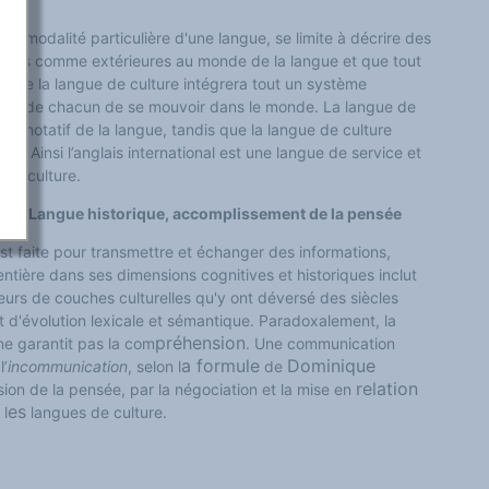
ue modalité particulière d'une langue, se limite à décrire des
erçues comme extérieures au monde de la langue et que tout
 que la langue de culture intégrera tout un système
anière de chacun de se mouvoir dans le monde. La langue de
dénotatif de la langue, tandis que la langue de culture
f. Ainsi l’anglais international est une langue de service et
de culture.
 – Langue historique, accomplissement de la pensée
t faite pour transmettre et échanger des informations,
 entière dans ses dimensions cognitives et
historique
s
inclut
seurs de couches culturelles qu'y ont déversé des siècles
t d'évolution lexicale et sémantique.
Paradoxalement, la
préhension
ne garantit
pas
la com
. Une communication
a formule
Dominique
l’
incommunication
, selon l
de
relation
sion de la pensée, par la négociation
et
la mise en
es
 l
langues de culture.