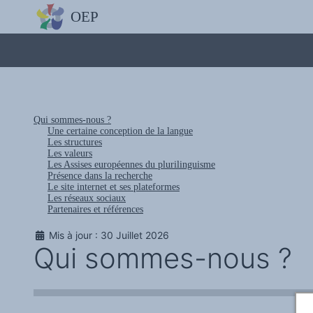
L'OBSERVATOIRE
Découvrez le site avec Mistral IA, Deepseek, ChatGPT, etc.
La Charte européenne du plurilinguisme
Qui sommes-nous ?
Le projet
Soutenir l'OEP
Agir avec l'OEP
Contacter l'OEP
Qui sommes-nous ?
Proposer une action
Une certaine conception de la langue
Demander un stage
Les structures
Régles de confidentialité
Les valeurs
LES ACTIONS
Les Assises européennes du plurilinguisme
Colloques de ou avec l'OEP
Présence dans la recherche
La Lettre de l'OEP
Le site internet et ses plateformes
Les éditos de l'OEP
Les réseaux sociaux
La petite librairie de l'OEP
Partenaires et références
Collection Plurilinguisme
L'annuaire des chercheurs et équipes de recherche sur le plurilinguis
Mis à jour : 30 Juillet 2026
Les séminaires en partenariat
Qui sommes-nous ?
Les Assises
Une cagnotte pour installer le plurilinguisme à l'université
PÔLE RECHERCHE
Bibliographie
Colloques et séminaires
Appels à communication ou projet