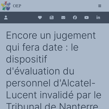
L'OBSERVATOIRE
Découvrez le site avec Mistral IA, Deepseek, ChatGPT, etc.
La Charte européenne du plurilinguisme
Qui sommes-nous ?
Le projet
Pour renouveler, connectez-vous d'abord à votre espace en 
Collection plurilinguisme
Soutenir l'OEP
Encore un jugement
Agir avec l'OEP
Contacter l'OEP
La Collection plurilinguisme sur CAIRN (a
Proposer une action
qui fera date : le
Demander un stage
Régles de confidentialité
LES ACTIONS
Annuaire des chercheurs
Colloques de ou avec l'OEP
dispositif
La Lettre de l'OEP
Les éditos de l'OEP
Nouveau dictionnaire des anglicismes 
La petite librairie de l'OEP
d'évaluation du
Collection Plurilinguisme
L'annuaire des chercheurs et équipes de recherche sur le plurilinguisme
Les séminaires en partenariat
Les Assises européennes du plurilingu
Les Assises
personnel d'Alcatel-
Une cagnotte pour installer le plurilinguisme à l'université
PÔLE RECHERCHE
Bibliographie
Lucent invalidé par le
Colloques et séminaires
Appels à communication ou projet
Classement thématique
Annuaire des chercheurs sur le plurilinguisme
Tribunal de Nanterre
Instituts et centres de recherche
L'OEP et le plurilinguisme sur CAIRN