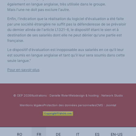
également en langue anglaise, très utilisée dans le groupe.
Mais l'une ne doit pas exclure l'autre.
Enfin, l'indication que la réalisation du logiciel d'évaluation a été faite
par une société étrangère ne suffit pas la défenderesse de se prévaloir
du dernier alinéa de l'article L1321-6, le dispositif étant le sien et à
destination de ses salariés dont elle ne peut dénier qu'une partie est
française.
Le dispositif d'évaluation est inopposable aux salariés en ce qu'il leur
est soumis en langue anglaise et tant qu'il leur sera soumis dans cette
seule langue."
Pour en savoir plus
© OEP 2026
Illustrations : Danielle Rivier
Webdesign & hosting :
Network Studio
Mentions légales
Protection des données personnelles
CMS :
Joomla!
RO
FR
DE
IT
ES
EN-US