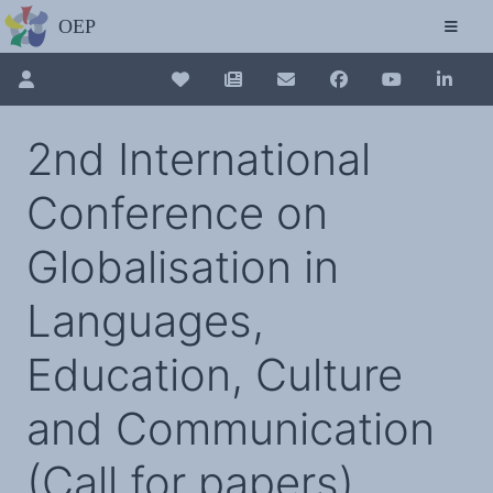
L'OBSERVATOIRE
Découvrez le site avec Mistral IA, Deepseek, ChatGPT, etc.
La Charte européenne du plurilinguisme
Qui sommes-nous ?
Le projet
Pour renouveler, connectez-vous d'abord à votre espace en 
Collection plurilinguisme
Soutenir l'OEP
2nd International
Agir avec l'OEP
Contacter l'OEP
La Collection plurilinguisme sur CAIRN (a
Proposer une action
Conference on
Demander un stage
Régles de confidentialité
LES ACTIONS
Annuaire des chercheurs
Colloques de ou avec l'OEP
Globalisation in
La Lettre de l'OEP
Les éditos de l'OEP
Nouveau dictionnaire des anglicismes 
La petite librairie de l'OEP
Languages,
Collection Plurilinguisme
L'annuaire des chercheurs et équipes de recherche sur le plurilinguisme
Les séminaires en partenariat
Les Assises européennes du plurilingu
Les Assises
Education, Culture
Une cagnotte pour installer le plurilinguisme à l'université
PÔLE RECHERCHE
Bibliographie
and Communication
Colloques et séminaires
Appels à communication ou projet
Classement thématique
Annuaire des chercheurs sur le plurilinguisme
(Call for papers)
Instituts et centres de recherche
L'OEP et le plurilinguisme sur CAIRN