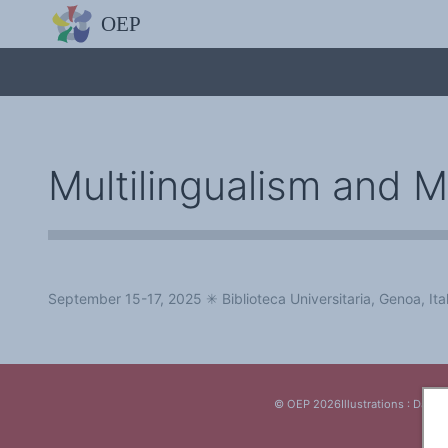
L'OBSERVATOIRE
Découvrez le site avec Mistral IA, Deepseek, ChatGPT, etc.
La Charte européenne du plurilinguisme
Qui sommes-nous ?
Le projet
Soutenir l'OEP
Agir avec l'OEP
Contacter l'OEP
Multilingualism and Mi
Proposer une action
Demander un stage
Régles de confidentialité
LES ACTIONS
Colloques de ou avec l'OEP
La Lettre de l'OEP
Les éditos de l'OEP
La petite librairie de l'OEP
September 15-17, 2025 ✳︎ Biblioteca Universitaria, Genoa, Ita
Collection Plurilinguisme
L'annuaire des chercheurs et équipes de recherche sur le plurilinguis
Les séminaires en partenariat
Les Assises
Une cagnotte pour installer le plurilinguisme à l'université
PÔLE RECHERCHE
© OEP 2026
Illustrations : Daniel
Bibliographie
Colloques et séminaires
Appels à communication ou projet