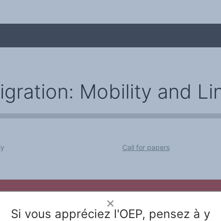
gration: Mobility and Lin
ly
Call for papers
me
×
le Rivier
Webdesign & hosting :
Network Studio
Mentions légales
Protection des don
Si vous appréciez l'OEP, pensez à y