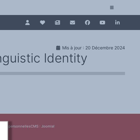
Pour renouveler, connectez-vous d'abord à votre es
Collection plurilinguisme
Mis à jour : 20 Décembre 2024
La Collection plurilinguisme sur CAIRN (artic
guistic Identity
Annuaire des chercheurs
Nouveau dictionnaire des anglicismes (ND
Les Assises européennes du plurilinguisme
nées personnelles
CMS :
Joomla!