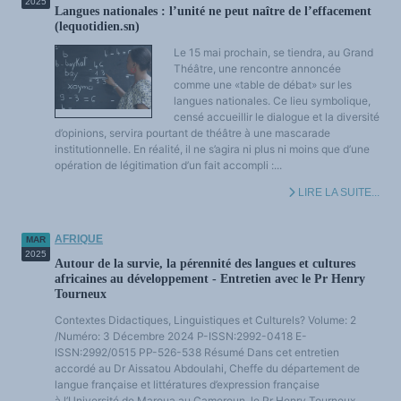
2025
Langues nationales : l’unité ne peut naître de l’effacement
(lequotidien.sn)
Le 15 mai prochain, se tiendra, au Grand
Théâtre, une rencontre annoncée
comme une «table de débat» sur les
langues nationales. Ce lieu symbolique,
censé accueillir le dialogue et la diversité
d’opinions, servira pourtant de théâtre à une mascarade
institutionnelle. En réalité, il ne s’agira ni plus ni moins que d’une
opération de légitimation d’un fait accompli :...
LIRE LA SUITE...
AFRIQUE
MAR
2025
Autour de la survie, la pérennité des langues et cultures
africaines au développement - Entretien avec le Pr Henry
Tourneux
Contextes Didactiques, Linguistiques et Culturels? Volume: 2
/Numéro: 3 Décembre 2024 P-ISSN:2992-0418 E-
ISSN:2992/0515 PP-526-538 Résumé Dans cet entretien
accordé au Dr Aissatou Abdoulahi, Cheffe du département de
langue française et littératures d’expression française
à l’Université de Maroua au Cameroun, le Pr Henry Tourneux,...