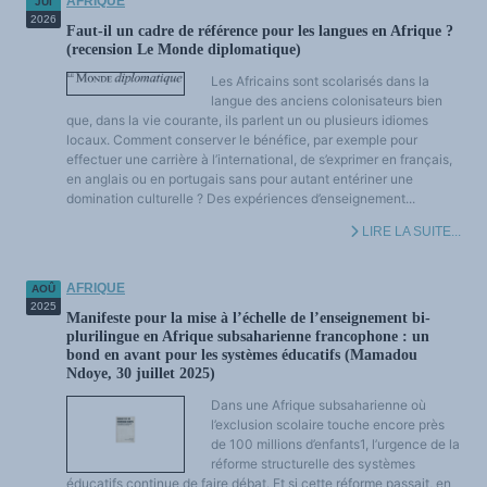
AFRIQUE
JUI
2026
Faut-il un cadre de référence pour les langues en Afrique ?
(recension Le Monde diplomatique)
Les Africains sont scolarisés dans la
langue des anciens colonisateurs bien
que, dans la vie courante, ils parlent un ou plusieurs idiomes
locaux. Comment conserver le bénéfice, par exemple pour
effectuer une carrière à l’international, de s’exprimer en français,
en anglais ou en portugais sans pour autant entériner une
domination culturelle ? Des expériences d’enseignement...
LIRE LA SUITE...
AFRIQUE
AOÛ
2025
Manifeste pour la mise à l’échelle de l’enseignement bi-
plurilingue en Afrique subsaharienne francophone : un
bond en avant pour les systèmes éducatifs (Mamadou
Ndoye, 30 juillet 2025)
Dans une Afrique subsaharienne où
l’exclusion scolaire touche encore près
de 100 millions d’enfants1, l’urgence de la
réforme structurelle des systèmes
éducatifs continue de faire débat. Et si cette réforme passait, en