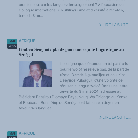
premier lieu, par les langues d’enseignement ? A l’occasion du
Colloque international « Multilinguisme et diversité à l’école »,
tenu du 8 au...
LIRE LA SUITE...
AFRIQUE
MAI
2025
Boubou Senghote plaide pour une équité linguistique au
Sénégal
Il souligne que dénoncer un tel parti pris
pour le wolof ne relève pas, de la part de
«Potal Demde Nguendiije» et de « Kisal
Deeyirde Pulaagu», d’une volonté de
récuser la langue wolof. Dans une lettre
ouverte du 9 mai 2024, adressée au
Président Bassirou Diomaye Faye, Ngugi Wa Thiong’o du Kenya
et Boubacar Boris Diop du Sénégal ont fait un plaidoyer en
faveur des langues...
LIRE LA SUITE...
AFRIQUE
MAI