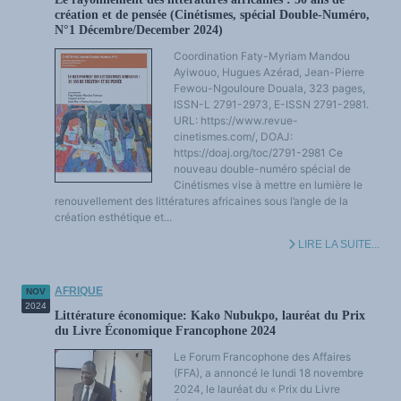
création et de pensée (Cinétismes, spécial Double-Numéro,
N°1 Décembre/December 2024)
Coordination Faty-Myriam Mandou
Ayiwouo, Hugues Azérad, Jean-Pierre
Fewou-Ngouloure Douala, 323 pages,
ISSN-L 2791-2973, E-ISSN 2791-2981.
URL: https://www.revue-
cinetismes.com/, DOAJ:
https://doaj.org/toc/2791-2981 Ce
nouveau double-numéro spécial de
Cinétismes vise à mettre en lumière le
renouvellement des littératures africaines sous l’angle de la
création esthétique et...
LIRE LA SUITE...
AFRIQUE
NOV
2024
Littérature économique: Kako Nubukpo, lauréat du Prix
du Livre Économique Francophone 2024
Le Forum Francophone des Affaires
(FFA), a annoncé le lundi 18 novembre
2024, le lauréat du « Prix du Livre