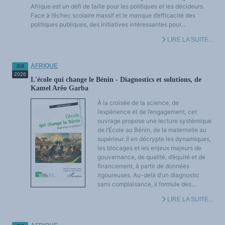
Afrique est un défi de taille pour les politiques et les décideurs.
LES FONDAMENTAUX
Les acteurs du plurilinguisme
Face à l’échec scolaire massif et le manque d’efficacité des
Langues et géopolitique - L'avenir des langues
politiques publiques, des initiatives intéressantes pour...
Multilinguismes et plurilinguismes
Politiques et droits linguistiques
LIRE LA SUITE...
Dynamique des langues
Langues et histoire
Langues, sciences et philosophie
Science ouverte
AFRIQUE
JUI
Langues et pouvoirs
2026
Terminologie
L'école qui change le Bénin - Diagnostics et solutions, de
Textes de référence
Kamel Arêo Garba
DOSSIERS THÉMATIQUES
Education et recherche
À la croisée de la science, de
Culture et industries culturelles
l’expérience et de l’engagement, cet
Economique et social
International
ouvrage propose une lecture systémique
Accès au dictionnaire des anglicismes
de l’École au Bénin, de la maternelle au
Accéder à la plateforme pour la traduction (en construction)
supérieur. Il en décrypte les dynamiques,
Accès à la banque de données Relations internationales
Accéder au site de l'OPA (Observatoire du plurilinguisme en Afrique)
les blocages et les enjeux majeurs de
ACTUALITÉS/EVENEMENTS
gouvernance, de qualité, d’équité et de
Actualités
financement, à partir de données
Manifestations
rigoureuses. Au-delà d’un diagnostic
Les victoires du plurilinguisme
Chroniques et humeurs
sans complaisance, il formule des...
Courrier des lecteurs
Morceaux choisis
LIRE LA SUITE...
Annonces
Anglicismes-anglicisation
Humour et plurilinguisme